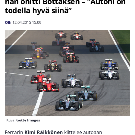
hän ohitti Bottaksen – ”Autoni on
todella hyvä siinä”
Olli
12.04.2015
15:09
Kuva:
Getty Images
Ferrarin
Kimi Räikkönen
kiittelee autoaan