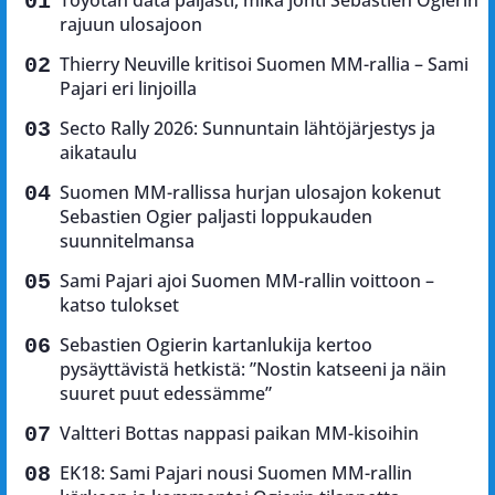
Toyotan data paljasti, mikä johti Sebastien Ogierin
rajuun ulosajoon
Thierry Neuville kritisoi Suomen MM-rallia – Sami
Pajari eri linjoilla
Secto Rally 2026: Sunnuntain lähtöjärjestys ja
aikataulu
Suomen MM-rallissa hurjan ulosajon kokenut
Sebastien Ogier paljasti loppukauden
suunnitelmansa
Sami Pajari ajoi Suomen MM-rallin voittoon –
katso tulokset
Sebastien Ogierin kartanlukija kertoo
pysäyttävistä hetkistä: ”Nostin katseeni ja näin
suuret puut edessämme”
Valtteri Bottas nappasi paikan MM-kisoihin
EK18: Sami Pajari nousi Suomen MM-rallin