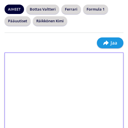
AIHEET
Bottas Valtteri
Ferrari
Formula 1
Pääuutiset
Räikkönen Kimi
Jaa
1€ = 10€ arvosta
ilmaiskierroksia ilman
kierrätystä!
Talleta 1€
Saat heti 50 ilmaiskierrosta Tuohi 1000 -
peliin (arvo 0,20€ per kierros)!
Ei kierrätysvaatimusta!