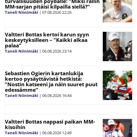
turvallisuuden pöydälle: ”Miksi rallin
MM-sarjan pitäisi kilpailla siellä?”
Taneli Niinimäki
|
07.08.2026
22:26
Valtteri Bottas kertoi karun syyn
keskeytyksilleen – ”Kaikki alkaa
palaa”
Taneli Niinimäki
|
06.08.2026
23:14
Sebastien Ogierin kartanlukija
kertoo pysäyttävistä hetkistä:
”Nostin katseeni ja näin suuret puut
edessämme”
Taneli Niinimäki
|
06.08.2026
16:44
Valtteri Bottas nappasi paikan MM-
kisoihin
Taneli Niinimäki
|
06.08.2026
12:49