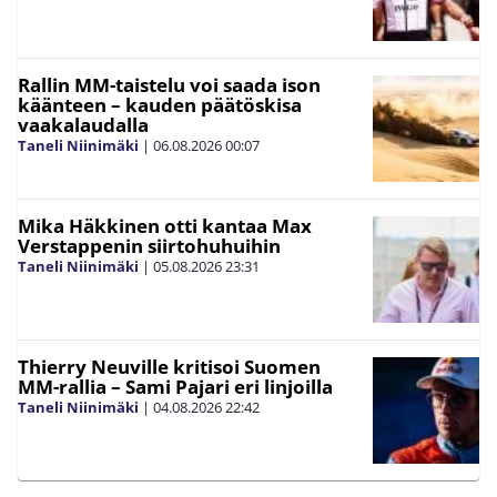
Rallin MM-taistelu voi saada ison
käänteen – kauden päätöskisa
vaakalaudalla
Taneli Niinimäki
|
06.08.2026
00:07
Mika Häkkinen otti kantaa Max
Verstappenin siirtohuhuihin
Taneli Niinimäki
|
05.08.2026
23:31
Thierry Neuville kritisoi Suomen
MM-rallia – Sami Pajari eri linjoilla
Taneli Niinimäki
|
04.08.2026
22:42