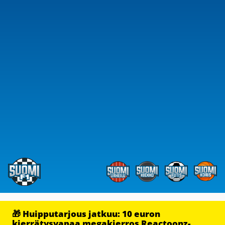
🎁 Huipputarjous jatkuu: 10 euron
kierrätysvapaa megakierros Reactoonz-