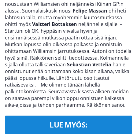
nousustaan Williamsien ohi neljänneksi Kiinan GP:n
alussa. Suomalaiskuski nousi
Felipe Massan
ohi heti
lähtösuoralla, mutta myöhemmin kuutosmutkassa
ohitti myös
Valtteri Bottaksen
neljännelle sijalle. –
Starttini oli OK, hyppäsin viivalta hyvin ja
ensimmäisessä mutkassa päätin ottaa sisälinjan.
Mutkan lopussa olin oikeassa paikassa ja onnistuin
ohittamaan Williamsin jarrutuksessa. Autoni on todella
hyvä siinä, Räikkönen selitti tiedotteessa. Kolmannella
sijalla ollutta tallikaveriaan
Sebastian Vetteliä
hän ei
onnistunut enää ohittamaan koko kisan aikana, vaikka
pääsi lopussa hilkulle. Lähtöruutu osoittautui
ratkaisevaksi. – Me olimme tänään lähellä
palkintokoroketta. Seuraavasta kisasta alkaen meidän
on saatava parempi viikonloppu onnistuen kaikessa
aika-ajoissa ja tehden parhaamme, Räikkönen sanoi.
LUE MYÖS: