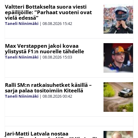
Valtteri Bottakselta suora viesti
epäilijöille: ”Parhaat vuoteni ovat
vielä edessä”
Taneli Niinimäki
|
08.08.2026
15:42
Max Verstappen jakoi kovaa
ylistystä F1:n nuorelle tähdelle
Taneli Niinimäki
|
08.08.2026
15:03
Ralli SM:n ratkaisuhetket käsillä –
sarja palaa tositoimiin Kiteellä
Taneli Niinimäki
|
08.08.2026
00:42
Jari-Matti Latvala nostaa