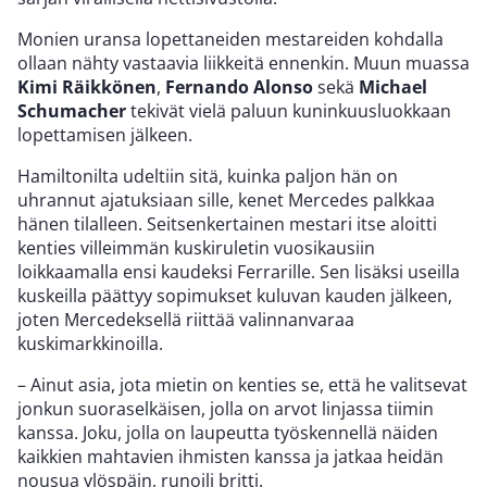
Monien uransa lopettaneiden mestareiden kohdalla
ollaan nähty vastaavia liikkeitä ennenkin. Muun muassa
Kimi Räikkönen
,
Fernando Alonso
sekä
Michael
Schumacher
tekivät vielä paluun kuninkuusluokkaan
lopettamisen jälkeen.
Hamiltonilta udeltiin sitä, kuinka paljon hän on
uhrannut ajatuksiaan sille, kenet Mercedes palkkaa
hänen tilalleen. Seitsenkertainen mestari itse aloitti
kenties villeimmän kuskiruletin vuosikausiin
loikkaamalla ensi kaudeksi Ferrarille. Sen lisäksi useilla
kuskeilla päättyy sopimukset kuluvan kauden jälkeen,
joten Mercedeksellä riittää valinnanvaraa
kuskimarkkinoilla.
– Ainut asia, jota mietin on kenties se, että he valitsevat
jonkun suoraselkäisen, jolla on arvot linjassa tiimin
kanssa. Joku, jolla on laupeutta työskennellä näiden
kaikkien mahtavien ihmisten kanssa ja jatkaa heidän
nousua ylöspäin, runoili britti.