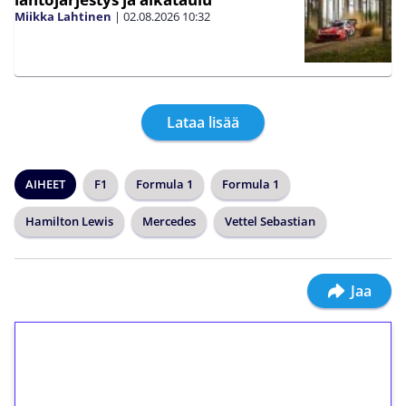
Miikka Lahtinen
|
02.08.2026
10:32
Lataa lisää
AIHEET
F1
Formula 1
Formula 1
Hamilton Lewis
Mercedes
Vettel Sebastian
Jaa
1€ = 10€ arvosta
ilmaiskierroksia ilman