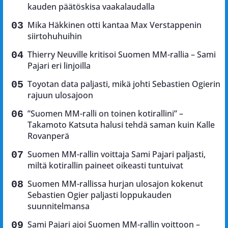
kauden päätöskisa vaakalaudalla
Mika Häkkinen otti kantaa Max Verstappenin
siirtohuhuihin
Thierry Neuville kritisoi Suomen MM-rallia – Sami
Pajari eri linjoilla
Toyotan data paljasti, mikä johti Sebastien Ogierin
rajuun ulosajoon
”Suomen MM-ralli on toinen kotirallini” –
Takamoto Katsuta halusi tehdä saman kuin Kalle
Rovanperä
Suomen MM-rallin voittaja Sami Pajari paljasti,
miltä kotirallin paineet oikeasti tuntuivat
Suomen MM-rallissa hurjan ulosajon kokenut
Sebastien Ogier paljasti loppukauden
suunnitelmansa
Sami Pajari ajoi Suomen MM-rallin voittoon –