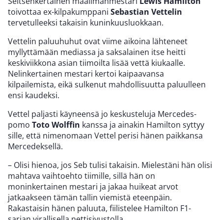
Seitsenkertainen maailmanmestari
Lewis Hamilton
toivottaa ex-kilpakumppani
Sebastian Vettelin
tervetulleeksi takaisin kuninkuusluokkaan.
Vettelin paluuhuhut ovat viime aikoina lähteneet
myllyttämään mediassa ja saksalainen itse heitti
keskiviikkona asian tiimoilta lisää vettä kiukaalle.
Nelinkertainen mestari kertoi kaipaavansa
kilpailemista, eikä sulkenut mahdollisuutta paluulleen
ensi kaudeksi.
Vettel paljasti käyneensä jo keskusteluja Mercedes-
pomo
Toto Wolffin
kanssa ja ainakin Hamilton syttyy
sille, että nimenomaan Vettel perisi hänen paikkansa
Mercedeksellä.
– Olisi hienoa, jos Seb tulisi takaisin. Mielestäni hän olisi
mahtava vaihtoehto tiimille, sillä hän on
moninkertainen mestari ja jakaa huikeat arvot
jatkaakseen tämän tallin viemistä eteenpäin.
Rakastaisin hänen paluuta, fiilistelee Hamilton F1-
sarjan virallisella nettisivustolla.