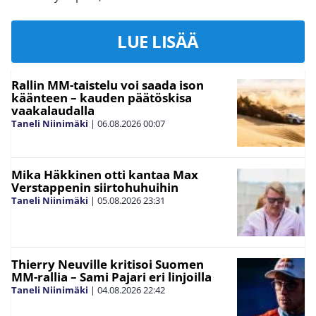
LUE LISÄÄ
Rallin MM-taistelu voi saada ison
käänteen – kauden päätöskisa
vaakalaudalla
Taneli Niinimäki
|
06.08.2026
00:07
Mika Häkkinen otti kantaa Max
Verstappenin siirtohuhuihin
Taneli Niinimäki
|
05.08.2026
23:31
Thierry Neuville kritisoi Suomen
MM-rallia – Sami Pajari eri linjoilla
Taneli Niinimäki
|
04.08.2026
22:42