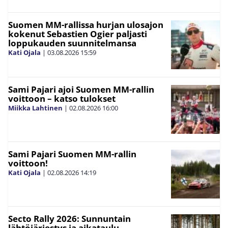
Suomen MM-rallissa hurjan ulosajon
kokenut Sebastien Ogier paljasti
loppukauden suunnitelmansa
Kati Ojala
|
03.08.2026
15:59
Sami Pajari ajoi Suomen MM-rallin
voittoon – katso tulokset
Miikka Lahtinen
|
02.08.2026
16:00
Sami Pajari Suomen MM-rallin
voittoon!
Kati Ojala
|
02.08.2026
14:19
Secto Rally 2026: Sunnuntain
lähtöjärjestys ja aikataulu