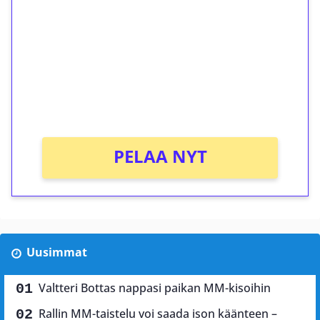
kierrätystä!
Talleta 1€
Saat heti 50 ilmaiskierrosta Tuohi 1000 -
peliin (arvo 0,20€ per kierros)!
Ei kierrätysvaatimusta!
PELAA NYT
Uusimmat
Valtteri Bottas nappasi paikan MM-kisoihin
Rallin MM-taistelu voi saada ison käänteen –