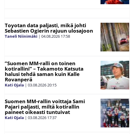
Toyotan data paljasti, mikä johti
Sebastien Ogierin rajuun ulosajoon
Taneli Niinimäki
|
04.08.2026
17:58
”Suomen MM-ralli on toinen
kotirallini” – Takamoto Katsuta
halusi tehdä saman kuin Kalle
Rovanperä
Kati Ojala
|
03.08.2026
20:15
Suomen MM-rallin voittaja Sami
Pajari paljasti, miltä kotirallin
paineet oikeasti tuntuivat
Kati Ojala
|
03.08.2026
17:37