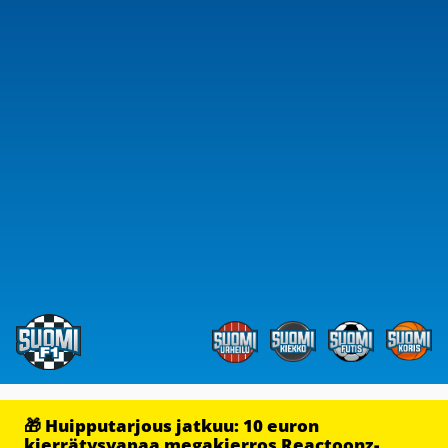
🎁 Huipputarjous jatkuu: 10 euron
kierrätysvapaa megakierros Reactoonz-