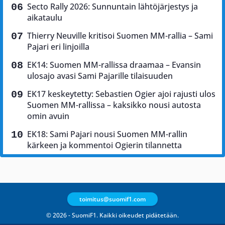
Secto Rally 2026: Sunnuntain lähtöjärjestys ja
aikataulu
Thierry Neuville kritisoi Suomen MM-rallia – Sami
Pajari eri linjoilla
EK14: Suomen MM-rallissa draamaa – Evansin
ulosajo avasi Sami Pajarille tilaisuuden
EK17 keskeytetty: Sebastien Ogier ajoi rajusti ulos
Suomen MM-rallissa – kaksikko nousi autosta
omin avuin
EK18: Sami Pajari nousi Suomen MM-rallin
kärkeen ja kommentoi Ogierin tilannetta
toimitus@suomif1.com
© 2026 - SuomiF1. Kaikki oikeudet pidätetään.