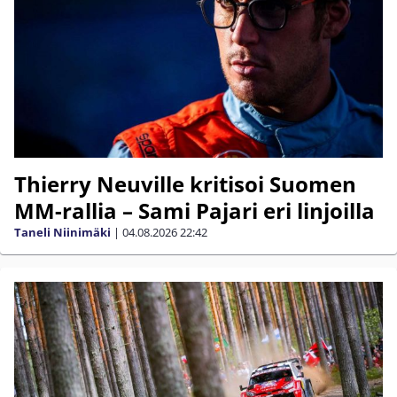
Thierry Neuville kritisoi Suomen
MM-rallia – Sami Pajari eri linjoilla
Taneli Niinimäki
|
04.08.2026
22:42