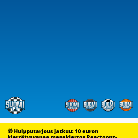
🎁 Huipputarjous jatkuu: 10 euron
kierrätysvapaa megakierros Reactoonz-