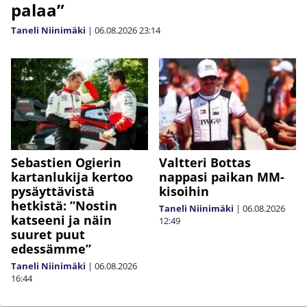
palaa”
Taneli Niinimäki
|
06.08.2026
23:14
Sebastien Ogierin
Valtteri Bottas
kartanlukija kertoo
nappasi paikan MM-
pysäyttävistä
kisoihin
hetkistä: ”Nostin
Taneli Niinimäki
|
06.08.2026
katseeni ja näin
12:49
suuret puut
edessämme”
Taneli Niinimäki
|
06.08.2026
16:44