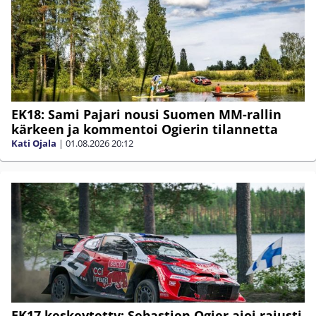
EK18: Sami Pajari nousi Suomen MM-rallin
kärkeen ja kommentoi Ogierin tilannetta
Kati Ojala
|
01.08.2026
20:12
EK17 keskeytetty: Sebastien Ogier ajoi rajusti