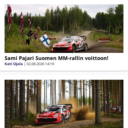
Sami Pajari Suomen MM-rallin voittoon!
Kati Ojala
|
02.08.2026
14:19