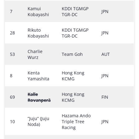
Kamui
KDDI TGMGP
7
JPN
Kobayashi
TGR-DC
Rikuto
KDDI TGMGP
28
JPN
Kobayashi
TGR-DC
Charlie
53
Team Goh
AUT
Wurz
Kenta
Hong Kong
8
JPN
Yamashita
KCMG
Kalle
Hong Kong
69
FIN
Rovanperä
KCMG
Hazama Ando
”Juju” (Juju
10
Triple Tree
JPN
Noda)
Racing