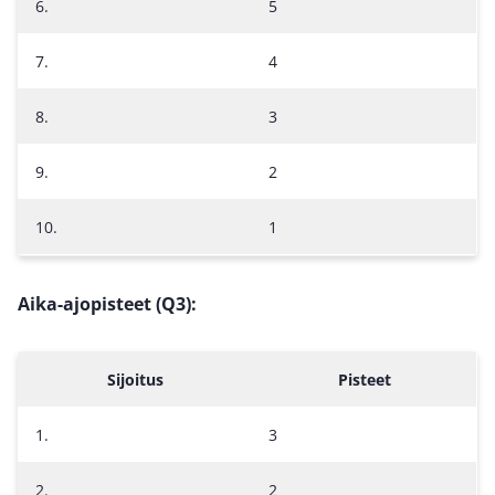
6.
5
7.
4
8.
3
9.
2
10.
1
Aika-ajopisteet (Q3):
Sijoitus
Pisteet
1.
3
2.
2