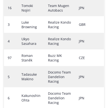
Tomoki
Team Mugen
16
JPN
Nojiri
Autobacs
Luke
Realize Kondo
3
GBR
Browning
Racing
Ukyo
Realize Kondo
4
JPN
Sasahara
Racing
Roman
Buzz MK
97
CZE
Staněk
Racing
Docomo Team
Tadasuke
5
Dandelion
JPN
Makino
Racing
Docomo Team
Kakunoshin
6
Dandelion
JPN
Ohta
Racing