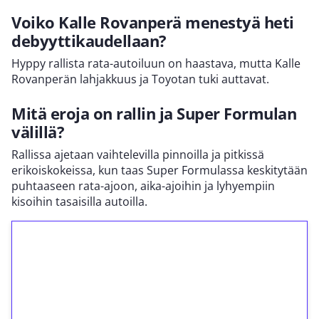
Voiko Kalle Rovanperä menestyä heti
debyyttikaudellaan?
Hyppy rallista rata-autoiluun on haastava, mutta Kalle
Rovanperän lahjakkuus ja Toyotan tuki auttavat.
Mitä eroja on rallin ja Super Formulan
välillä?
Rallissa ajetaan vaihtelevilla pinnoilla ja pitkissä
erikoiskokeissa, kun taas Super Formulassa keskitytään
puhtaaseen rata-ajoon, aika-ajoihin ja lyhyempiin
kisoihin tasaisilla autoilla.
1€ = 10€ arvosta
ilmaiskierroksia ilman
kierrätystä!