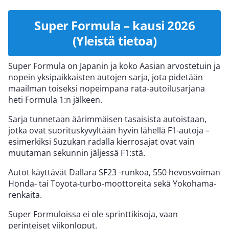
Super Formula – kausi 2026
(Yleistä tietoa)
Super Formula on Japanin ja koko Aasian arvostetuin ja
nopein yksipaikkaisten autojen sarja, jota pidetään
maailman toiseksi nopeimpana rata-autoilusarjana
heti Formula 1:n jälkeen.
Sarja tunnetaan äärimmäisen tasaisista autoistaan,
jotka ovat suorituskyvyltään hyvin lähellä F1-autoja –
esimerkiksi Suzukan radalla kierrosajat ovat vain
muutaman sekunnin jäljessä F1:stä.
Autot käyttävät Dallara SF23 -runkoa, 550 hevosvoiman
Honda- tai Toyota-turbo-moottoreita sekä Yokohama-
renkaita.
Super Formuloissa ei ole sprinttikisoja, vaan
perinteiset viikonloput.