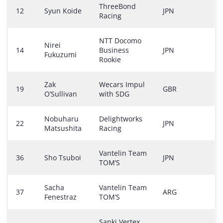
ThreeBond
12
Syun Koide
JPN
Racing
NTT Docomo
Nirei
14
Business
JPN
Fukuzumi
Rookie
Zak
Wecars Impul
19
GBR
O’Sullivan
with SDG
Nobuharu
Delightworks
22
JPN
Matsushita
Racing
Vantelin Team
36
Sho Tsuboi
JPN
TOM’S
Sacha
Vantelin Team
37
ARG
Fenestraz
TOM’S
Sanki Vertex