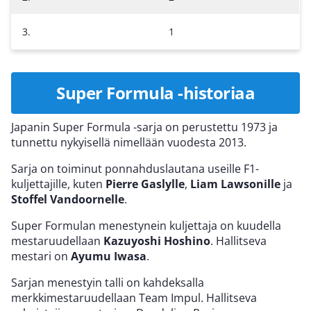
3.
1
Super Formula -historiaa
Japanin Super Formula -sarja on perustettu 1973 ja
tunnettu nykyisellä nimellään vuodesta 2013.
Sarja on toiminut ponnahduslautana useille F1-
kuljettajille, kuten
Pierre Gaslylle
,
Liam
Lawsonille
ja
Stoffel
Vandoornelle
.
Super Formulan menestynein kuljettaja on kuudella
mestaruudellaan
Kazuyoshi Hoshino
. Hallitseva
mestari on
Ayumu Iwasa
.
Sarjan menestyin talli on kahdeksalla
merkkimestaruudellaan Team Impul. Hallitseva