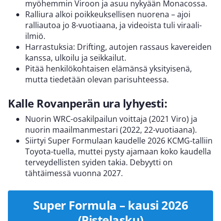
myöhemmin Viroon ja asuu nykyään Monacossa.
Ralliura alkoi poikkeuksellisen nuorena – ajoi
ralliautoa jo 8-vuotiaana, ja videoista tuli viraali-
ilmiö.
Harrastuksia: Drifting, autojen rassaus kavereiden
kanssa, ulkoilu ja seikkailut.
Pitää henkilökohtaisen elämänsä yksityisenä,
mutta tiedetään olevan parisuhteessa.
Kalle Rovanperän ura lyhyesti:
Nuorin WRC-osakilpailun voittaja (2021 Viro) ja
nuorin maailmanmestari (2022, 22-vuotiaana).
Siirtyi Super Formulaan kaudelle 2026 KCMG-talliin
Toyota-tuella, muttei pysty ajamaan koko kaudella
terveydellisten syiden takia. Debyytti on
tähtäimessä vuonna 2027.
Super Formula – kausi 2026
(Pistelasku)