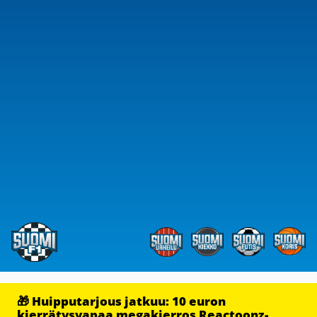
🎁 Huipputarjous jatkuu: 10 euron
kierrätysvapaa megakierros Reactoonz-