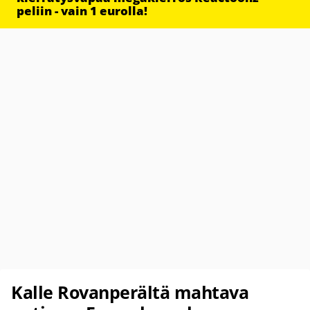
peliin - vain 1 eurolla!
Kalle Rovanperältä mahtava