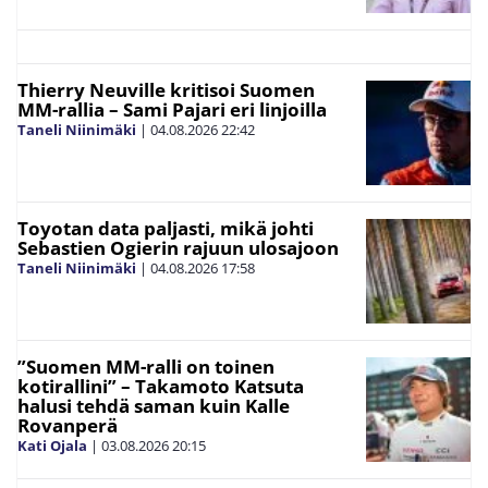
Thierry Neuville kritisoi Suomen
MM-rallia – Sami Pajari eri linjoilla
Taneli Niinimäki
|
04.08.2026
22:42
Toyotan data paljasti, mikä johti
Sebastien Ogierin rajuun ulosajoon
Taneli Niinimäki
|
04.08.2026
17:58
”Suomen MM-ralli on toinen
kotirallini” – Takamoto Katsuta
halusi tehdä saman kuin Kalle
Rovanperä
Kati Ojala
|
03.08.2026
20:15