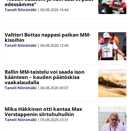
edessämme”
Taneli Niinimäki
|
06.08.2026
16:44
Valtteri Bottas nappasi paikan MM-
kisoihin
Taneli Niinimäki
|
06.08.2026
12:49
Rallin MM-taistelu voi saada ison
käänteen – kauden päätöskisa
vaakalaudalla
Taneli Niinimäki
|
06.08.2026
00:07
Mika Häkkinen otti kantaa Max
Verstappenin siirtohuhuihin
Taneli Niinimäki
|
05.08.2026
23:31