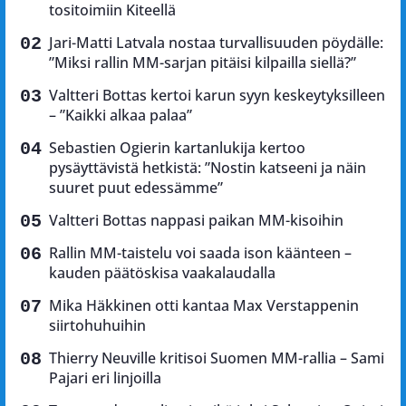
tositoimiin Kiteellä
Jari-Matti Latvala nostaa turvallisuuden pöydälle:
”Miksi rallin MM-sarjan pitäisi kilpailla siellä?”
Valtteri Bottas kertoi karun syyn keskeytyksilleen
– ”Kaikki alkaa palaa”
Sebastien Ogierin kartanlukija kertoo
pysäyttävistä hetkistä: ”Nostin katseeni ja näin
suuret puut edessämme”
Valtteri Bottas nappasi paikan MM-kisoihin
Rallin MM-taistelu voi saada ison käänteen –
kauden päätöskisa vaakalaudalla
Mika Häkkinen otti kantaa Max Verstappenin
siirtohuhuihin
Thierry Neuville kritisoi Suomen MM-rallia – Sami
Pajari eri linjoilla