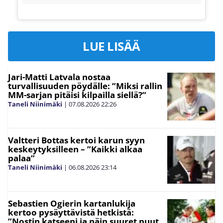
LUE LISÄÄ
Jari-Matti Latvala nostaa
turvallisuuden pöydälle: ”Miksi rallin
MM-sarjan pitäisi kilpailla siellä?”
Taneli Niinimäki
|
07.08.2026
22:26
Valtteri Bottas kertoi karun syyn
keskeytyksilleen – ”Kaikki alkaa
palaa”
Taneli Niinimäki
|
06.08.2026
23:14
Sebastien Ogierin kartanlukija
kertoo pysäyttävistä hetkistä:
”Nostin katseeni ja näin suuret puut