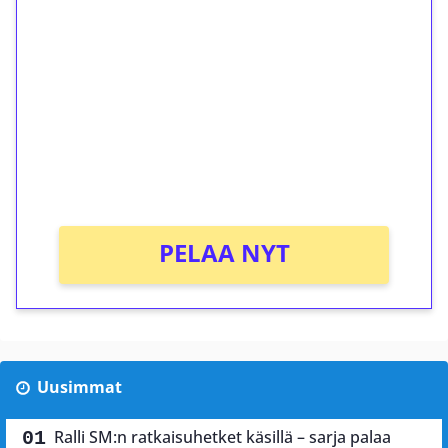
ilmaiskierroksia ilman
kierrätystä!
Talleta 1€
Saat heti 50 ilmaiskierrosta Tuohi 1000 -
peliin (arvo 0,20€ per kierros)!
Ei kierrätysvaatimusta!
PELAA NYT
Uusimmat
Ralli SM:n ratkaisuhetket käsillä – sarja palaa