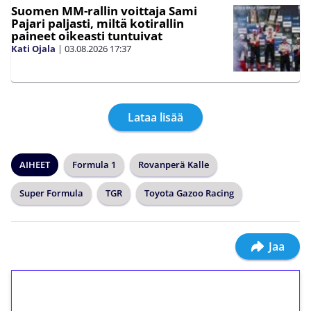
Suomen MM-rallin voittaja Sami
Pajari paljasti, miltä kotirallin
paineet oikeasti tuntuivat
Kati Ojala
|
03.08.2026
17:37
Lataa lisää
AIHEET
Formula 1
Rovanperä Kalle
Super Formula
TGR
Toyota Gazoo Racing
Jaa
1€ = 10€ arvosta