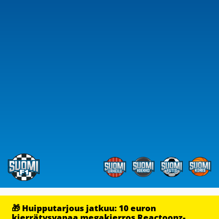
🎁 Huipputarjous jatkuu: 10 euron
kierrätysvapaa megakierros Reactoonz-