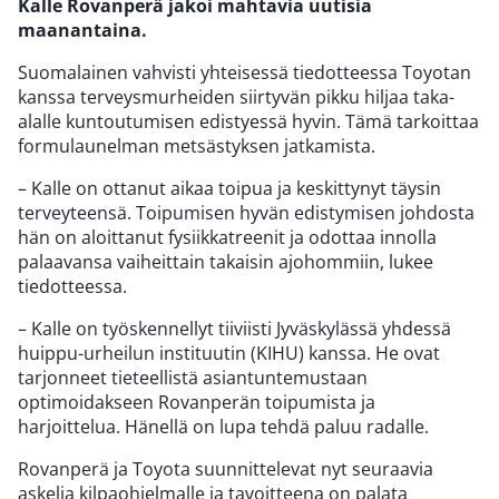
Kalle Rovanperä jakoi mahtavia uutisia
maanantaina.
Suomalainen vahvisti yhteisessä tiedotteessa Toyotan
kanssa terveysmurheiden siirtyvän pikku hiljaa taka-
alalle kuntoutumisen edistyessä hyvin. Tämä tarkoittaa
formulaunelman metsästyksen jatkamista.
– Kalle on ottanut aikaa toipua ja keskittynyt täysin
terveyteensä. Toipumisen hyvän edistymisen johdosta
hän on aloittanut fysiikkatreenit ja odottaa innolla
palaavansa vaiheittain takaisin ajohommiin, lukee
tiedotteessa.
– Kalle on työskennellyt tiiviisti Jyväskylässä yhdessä
huippu-urheilun instituutin (KIHU) kanssa. He ovat
tarjonneet tieteellistä asiantuntemustaan
optimoidakseen Rovanperän toipumista ja
harjoittelua. Hänellä on lupa tehdä paluu radalle.
Rovanperä ja Toyota suunnittelevat nyt seuraavia
askelia kilpaohjelmalle ja tavoitteena on palata