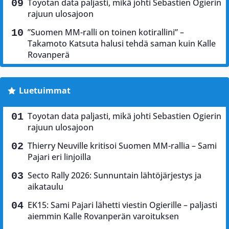
Toyotan data paljasti, mikä johti Sebastien Ogierin
rajuun ulosajoon
”Suomen MM-ralli on toinen kotirallini” –
Takamoto Katsuta halusi tehdä saman kuin Kalle
Rovanperä
Luetuimmat
Toyotan data paljasti, mikä johti Sebastien Ogierin
rajuun ulosajoon
Thierry Neuville kritisoi Suomen MM-rallia – Sami
Pajari eri linjoilla
Secto Rally 2026: Sunnuntain lähtöjärjestys ja
aikataulu
EK15: Sami Pajari lähetti viestin Ogierille – paljasti
aiemmin Kalle Rovanperän varoituksen