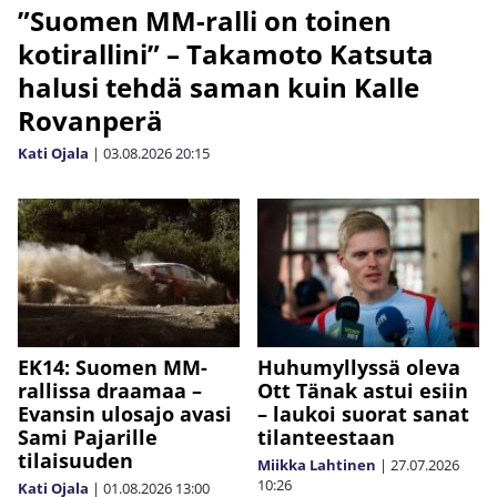
”Suomen MM-ralli on toinen
kotirallini” – Takamoto Katsuta
halusi tehdä saman kuin Kalle
Rovanperä
Kati Ojala
|
03.08.2026
20:15
EK14: Suomen MM-
Huhumyllyssä oleva
rallissa draamaa –
Ott Tänak astui esiin
Evansin ulosajo avasi
– laukoi suorat sanat
Sami Pajarille
tilanteestaan
tilaisuuden
Miikka Lahtinen
|
27.07.2026
10:26
Kati Ojala
|
01.08.2026
13:00