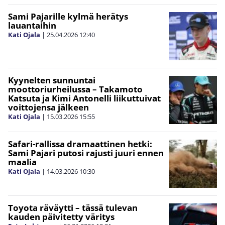
Sami Pajarille kylmä herätys
lauantaihin
Kati Ojala
|
25.04.2026
12:40
Kyynelten sunnuntai
moottoriurheilussa – Takamoto
Katsuta ja Kimi Antonelli liikuttuivat
voittojensa jälkeen
Kati Ojala
|
15.03.2026
15:55
Safari-rallissa dramaattinen hetki:
Sami Pajari putosi rajusti juuri ennen
maalia
Kati Ojala
|
14.03.2026
10:30
Toyota räväytti – tässä tulevan
kauden päivitetty väritys