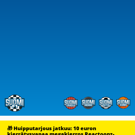
🎁 Huipputarjous jatkuu: 10 euron
kierrätysvapaa megakierros Reactoonz-