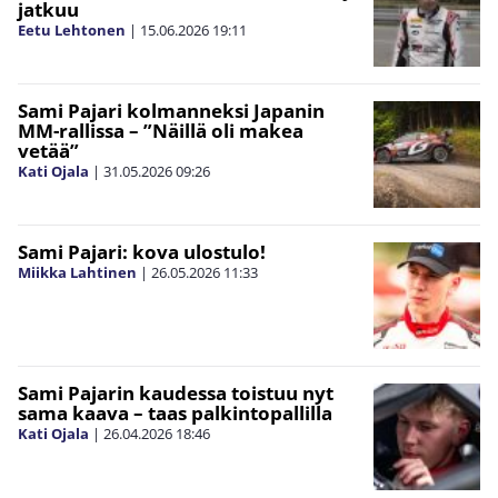
jatkuu
Eetu Lehtonen
|
15.06.2026
19:11
Sami Pajari kolmanneksi Japanin
MM-rallissa – ”Näillä oli makea
vetää”
Kati Ojala
|
31.05.2026
09:26
Sami Pajari: kova ulostulo!
Miikka Lahtinen
|
26.05.2026
11:33
Sami Pajarin kaudessa toistuu nyt
sama kaava – taas palkintopallilla
Kati Ojala
|
26.04.2026
18:46