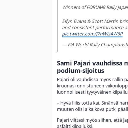
Winners of FORUM8 Rally Japan
Elfyn Evans & Scott Martin bri
and consistent performance all 
pic.twitter.com/J7nWls4W6P
— FIA World Rally Championsh
Sami Pajari vauhdissa 
podium-sijoitus
Pajari oli vauhdissa myös rallin 
kruunasi onnistuneen viikonloppun
luonnollisesti tyytyväinen kilpailu
– Hyvä fiilis totta kai. Sinänsä h
muuten olisi aika kova putki pää
Pajari viittasi myös siihen, että 
asfalttikilpailuksi.