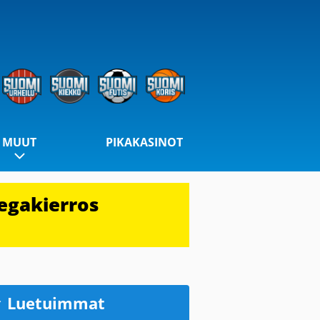
MUUT
PIKAKASINOT
egakierros
Luetuimmat