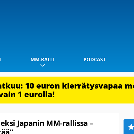
1
MM-RALLI
PODCAST
jatkuu: 10 euron kierrätysvapaa m
vain 1 eurolla!
eksi Japanin MM-rallissa –
tää”