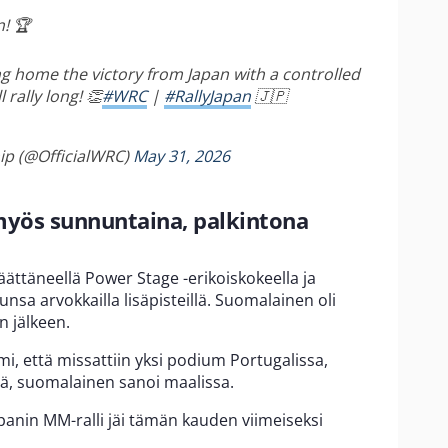
! 🏆
ng home the victory from Japan with a controlled
rally long! 👏
#WRC
|
#RallyJapan
🇯🇵
ip (@OfficialWRC)
May 31, 2026
myös sunnuntaina, palkintona
päättäneellä Power Stage -erikoiskokeella ja
sa arvokkailla lisäpisteillä. Suomalainen oli
n jälkeen.
armi, että missattiin yksi podium Portugalissa,
llä, suomalainen sanoi maalissa.
Japanin MM-ralli jäi tämän kauden viimeiseksi