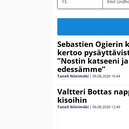
13.
Emil Lindh
Sebastien Ogierin 
kertoo pysäyttävist
”Nostin katseeni j
edessämme”
Taneli Niinimäki
|
06.08.2026
16:44
Valtteri Bottas na
kisoihin
Taneli Niinimäki
|
06.08.2026
12:49