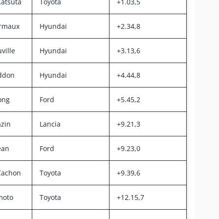
atsuta
Toyota
+1.03,5
urmaux
Hyundai
+2.34,8
ville
Hyundai
+3.13,6
ddon
Hyundai
+4.44,8
ong
Ford
+5.45,2
azin
Lancia
+9.21,3
ean
Ford
+9.23,0
Cachon
Toyota
+9.39,6
moto
Toyota
+12.15,7