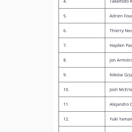
4.
Takamoto K
5.
Adrien Fo
6.
Thierry Neu
7.
Hayden Pa
8.
Jon Armstr
9.
Nikolai Grj
10.
Josh McErl
11.
Alejandro 
12.
Yuki Yama