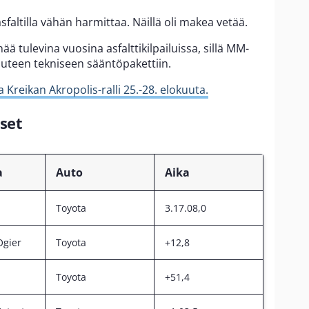
sfaltilla vähän harmittaa. Näillä oli makea vetää.
ää tulevina vuosina asfalttikilpailuissa, sillä MM-
 uuteen tekniseen sääntöpakettiin.
Kreikan Akropolis-ralli 25.-28. elokuuta.
set
a
Auto
Aika
Toyota
3.17.08,0
Ogier
Toyota
+12,8
Toyota
+51,4