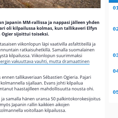
lun Japanin MM-rallissa ja nappasi jälleen yhden
ri oli kilpailussa kolmas, kun tallikaveri Elfyn
Ogier sijoittui toiseksi.
asaisen viikonlopun läpi vaativilla asfalttiteillä ja
unnuntain ratkaisuhetkillä. Samalla suomalainen
stä kilpailussa. Viikonlopun suurimmaksi
bergin vakuuttava vauhti, mutta dramaattinen
s ennen tallikaveriaan Sébastien Ogieria. Pajari
lmannella sijallaan. Evans johti kilpailua
antanut haastajilleen mahdollisuutta nousta ohi.
n ja samalla hänen uransa 50 palkintokorokesijoitus
yös Japanin rallin kaikkien aikojen
olmannella voitollaan kilpailussa.