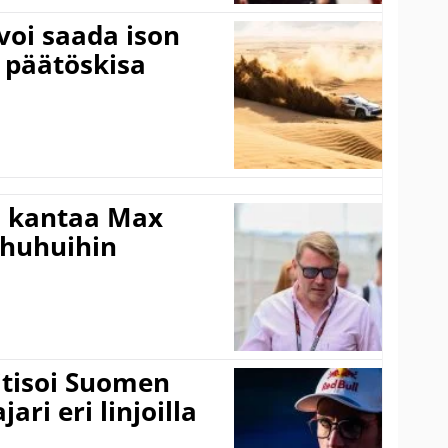
voi saada ison
 päätöskisa
i kantaa Max
ohuhuihin
itisoi Suomen
ari eri linjoilla