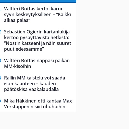
Valtteri Bottas kertoi karun
syyn keskeytyksilleen – ”Kaikki
alkaa palaa”
Sebastien Ogierin kartanlukija
kertoo pysäyttävistä hetkistä:
”Nostin katseeni ja näin suuret
puut edessämme”
Valtteri Bottas nappasi paikan
MM-kisoihin
Rallin MM-taistelu voi saada
ison käänteen – kauden
päätöskisa vaakalaudalla
Mika Häkkinen otti kantaa Max
Verstappenin siirtohuhuihin