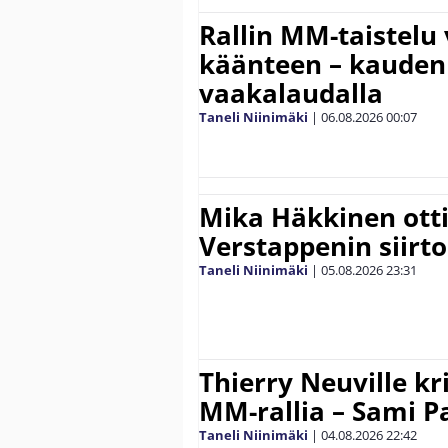
Rallin MM-taistelu 
käänteen – kauden
vaakalaudalla
Taneli Niinimäki
|
06.08.2026
00:07
Mika Häkkinen ott
Verstappenin siirt
Taneli Niinimäki
|
05.08.2026
23:31
Thierry Neuville kr
MM-rallia – Sami Paj
Taneli Niinimäki
|
04.08.2026
22:42