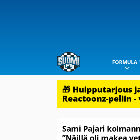
FORMULA 
🎁 Huipputarjous 
Reactoonz-peliin - 
Sami Pajari kolmann
”Näillä oli makea ve