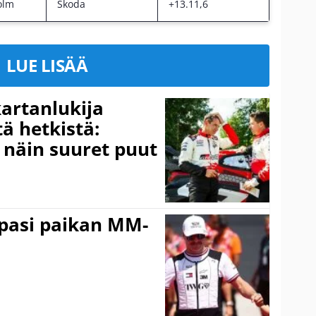
olm
Skoda
+13.11,6
LUE LISÄÄ
kartanlukija
ä hetkistä:
a näin suuret puut
ppasi paikan MM-