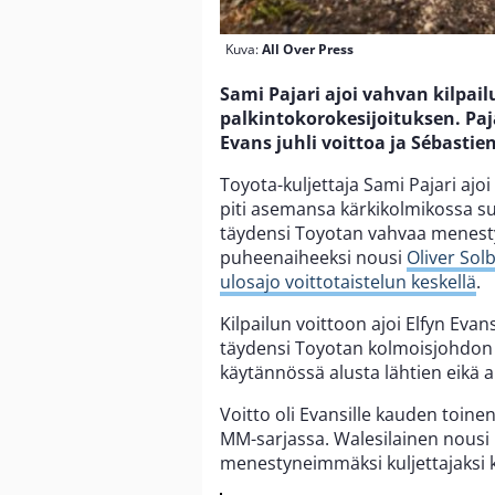
Kuva:
All Over Press
Sami Pajari ajoi vahvan kilpai
palkintokorokesijoituksen. Paja
Evans juhli voittoa ja Sébastien 
Toyota-kuljettaja Sami Pajari ajoi t
piti asemansa kärkikolmikossa s
täydensi Toyotan vahvaa menesty
puheenaiheeksi nousi
Oliver Sol
ulosajo voittotaistelun keskellä
.
Kilpailun voittoon ajoi Elfyn Evan
täydensi Toyotan kolmoisjohdon ko
käytännössä alusta lähtien eikä 
Voitto oli Evansille kauden toine
MM-sarjassa. Walesilainen nousi m
menestyneimmäksi kuljettajaksi k