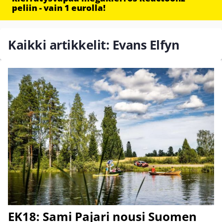
peliin - vain 1 eurolla!
Kaikki artikkelit: Evans Elfyn
EK18: Sami Pajari nousi Suomen