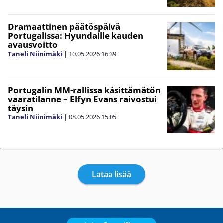
Dramaattinen päätöspäivä
Portugalissa: Hyundaille kauden
avausvoitto
Taneli Niinimäki
|
10.05.2026
16:39
Portugalin MM-rallissa käsittämätön
vaaratilanne – Elfyn Evans raivostui
täysin
Taneli Niinimäki
|
08.05.2026
15:05
Lataa lisää