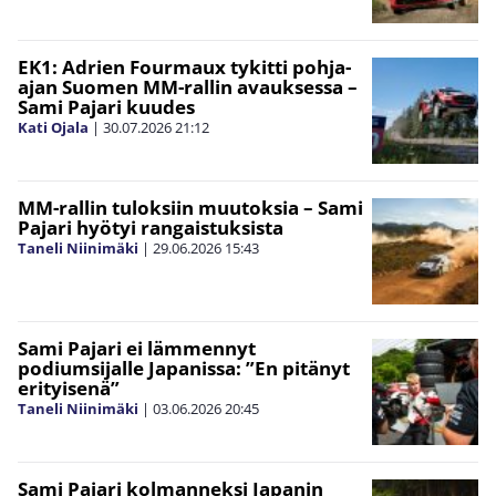
EK1: Adrien Fourmaux tykitti pohja-
ajan Suomen MM-rallin avauksessa –
Sami Pajari kuudes
Kati Ojala
|
30.07.2026
21:12
MM-rallin tuloksiin muutoksia – Sami
Pajari hyötyi rangaistuksista
Taneli Niinimäki
|
29.06.2026
15:43
Sami Pajari ei lämmennyt
podiumsijalle Japanissa: ”En pitänyt
erityisenä”
Taneli Niinimäki
|
03.06.2026
20:45
Sami Pajari kolmanneksi Japanin