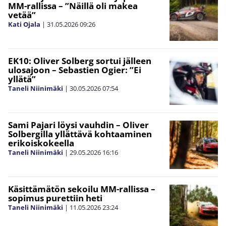
MM-rallissa – ”Näillä oli makea
vetää”
Kati Ojala
|
31.05.2026
09:26
EK10: Oliver Solberg sortui jälleen
ulosajoon – Sebastien Ogier: ”Ei
yllätä”
Taneli Niinimäki
|
30.05.2026
07:54
Sami Pajari löysi vauhdin – Oliver
Solbergilla yllättävä kohtaaminen
erikoiskokeella
Taneli Niinimäki
|
29.05.2026
16:16
Käsittämätön sekoilu MM-rallissa –
sopimus purettiin heti
Taneli Niinimäki
|
11.05.2026
23:24