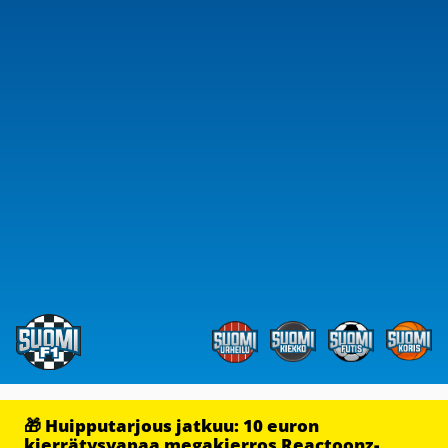
🎁 Huipputarjous jatkuu: 10 euron
kierrätysvapaa megakierros Reactoonz-