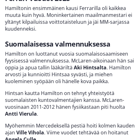
Hamiltonin ensimmäinen kausi Ferrarilla oli kaikkea
muuta kuin hyvä. Moninkertainen maailmanmestari ei
yltänyt kilpailuissa voittotaisteluun ja jäi MM-sarjassa
kuudenneksi.
Suomalaisessa valmennuksessa
Hamilton on luottanut vuosia suomalaisosaamiseen
fyysisessä valmennuksessa. McLaren-aikoinaan hän sai
oppia ja apua tallin lääkäriltä
Aki Hintsalta
. Hamilton
arvosti ja kunnioitti Hintsaa syvästi, ja miehen
kuoleminen syöpään oli hänelle kova paikka.
Hintsan kautta Hamilton on tehnyt yhteistyötä
suomalaisten kuntovalmentajien kanssa. McLaren-
vuosinaan 2011-2012 hänen fysiikastaan piti huolta
Antti Vierula
.
Myöhemmin Mercedeksellä pestiä hoiti kolmen kauden
ajan
Ville Vihola
. Viime vuodet tehtävää on hoitanut
Angela Culle
.