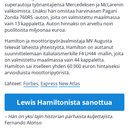
superautoja työnantajiensa Mercedeksen ja McLarenin
valikoimista. Lisäksi hän omistaa harvinaisen Pagani
Zonda 760RS -auton, joita on valmistettu maailmassa
vain 13 kappaletta. Auton hinnaksi on arveltu noin
puolitoista miljoonaa euroa.
Hamilton ja moottoripyörävalmistaja MV Augusta
tekevät läheistä yhteistyötä. Hamilton on auttanut
suunnittelemaan italialaismerkille F4 LH44 -mallin, joita
on valmistettu maailmassa vain 44 kappaletta.
Hamilton sai itselleen yhden 60 000 euron hintaiseksi
arvioiduista moottoripyöristä.
Lähteet:
Forbes
,
Express
New Atlas
Lewis Hamiltonista sanottua
– Hän on yksi lajin historian parhaista kuljettajista.
Fernando Alonso