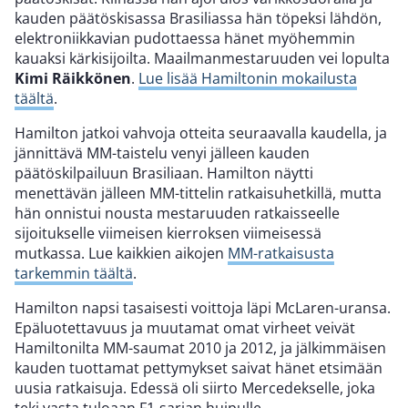
kauden päätöskisassa Brasiliassa hän töpeksi lähdön,
elektroniikkavian pudottaessa hänet myöhemmin
kauaksi kärkisijoilta. Maailmanmestaruuden vei lopulta
Kimi Räikkönen
.
Lue lisää Hamiltonin mokailusta
täältä
.
Hamilton jatkoi vahvoja otteita seuraavalla kaudella, ja
jännittävä MM-taistelu venyi jälleen kauden
päätöskilpailuun Brasiliaan. Hamilton näytti
menettävän jälleen MM-tittelin ratkaisuhetkillä, mutta
hän onnistui nousta mestaruuden ratkaisseelle
sijoitukselle viimeisen kierroksen viimeisessä
mutkassa. Lue kaikkien aikojen
MM-ratkaisusta
tarkemmin täältä
.
Hamilton napsi tasaisesti voittoja läpi McLaren-uransa.
Epäluotettavuus ja muutamat omat virheet veivät
Hamiltonilta MM-saumat 2010 ja 2012, ja jälkimmäisen
kauden tuottamat pettymykset saivat hänet etsimään
uusia ratkaisuja. Edessä oli siirto Mercedekselle, joka
teki vasta tuloaan F1-sarjan huipulle.