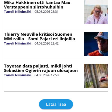
Mika Häkkinen otti kantaa Max
Verstappenin siirtohuhuihin
Taneli Niinimäki
|
05.08.2026
23:31
Thierry Neuville kritisoi Suomen
MM-rallia – Sami Pajari eri linjoilla
Taneli Niinimäki
|
04.08.2026
22:42
Toyotan data paljasti, mikä johti
Sebastien Ogierin rajuun ulosajoon
Taneli Niinimäki
|
04.08.2026
17:58
Lataa lisää