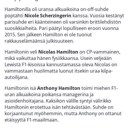
Hamiltonilla oli uransa alkuaikoina on-off-suhde
poptähti
Nicole Scherzingerin
kanssa. Vuosia kestänyt
parisuhde eri käänteineen oli varsinkin brittilehdistön
suosikkiaiheita. Pari päätyi lopulliseen eroon vuonna
2015. Sen jälkeen Hamilton ei ole tuonut
rakkauselämäänsä julkisuuteen.
Hamiltonin veli
Nicolas Hamilton
on CP-vammainen,
mikä vaikuttaa hänen fysiikkaansa. Usein veljeään
Lewistä F1-kisoissa kannustamassa oleva Nicolas on
vammastaan huolimatta luonut itsekin uraa kilpa-
autoilijana.
Hamiltonin isä
Anthony Hamilton
toimi miehen F1-
uran alkuaikoina poikansa managerina ja
asioidenhoitajana. Kaksikon välille syntyi välirikko
Hamiltonin erotettua isän tehtävästään. Suhde on
korjaantunut myöhemmin, mutta Anthony on ottanut
etäisyyttä F1-maailmaan.