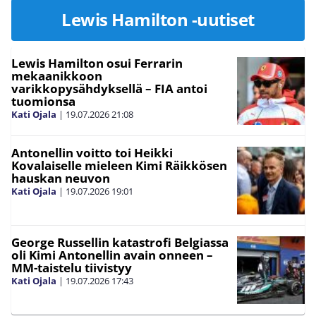
Lewis Hamilton -uutiset
Lewis Hamilton osui Ferrarin
mekaanikkoon
varikkopysähdyksellä – FIA antoi
tuomionsa
Kati Ojala
|
19.07.2026
21:08
Antonellin voitto toi Heikki
Kovalaiselle mieleen Kimi Räikkösen
hauskan neuvon
Kati Ojala
|
19.07.2026
19:01
George Russellin katastrofi Belgiassa
oli Kimi Antonellin avain onneen –
MM-taistelu tiivistyy
Kati Ojala
|
19.07.2026
17:43