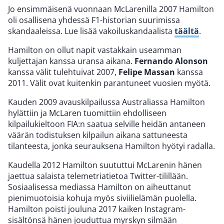
Jo ensimmäisenä vuonnaan McLarenilla 2007 Hamilton
oli osallisena yhdessä F1-historian suurimissa
skandaaleissa. Lue lisää vakoiluskandaalista
täältä
.
Hamilton on ollut napit vastakkain useamman
kuljettajan kanssa uransa aikana.
Fernando Alonson
kanssa välit tulehtuivat 2007,
Felipe Massan
kanssa
2011. Välit ovat kuitenkin parantuneet vuosien myötä.
Kauden 2009 avauskilpailussa Australiassa Hamilton
hylättiin ja McLaren tuomittiin ehdolliseen
kilpailukieltoon FIA:n saatua selville heidän antaneen
väärän todistuksen kilpailun aikana sattuneesta
tilanteesta, jonka seurauksena Hamilton hyötyi radalla.
Kaudella 2012 Hamilton suututtui McLarenin hänen
jaettua salaista telemetriatietoa Twitter-tilillään.
Sosiaalisessa mediassa Hamilton on aiheuttanut
pienimuotoisia kohuja myös siviilielämän puolella.
Hamilton poisti jouluna 2017 kaiken Instagram-
sisältönsä hänen jouduttua myrskyn silmään