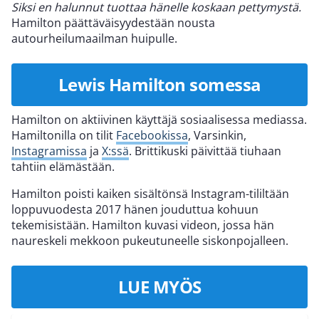
Siksi en halunnut tuottaa hänelle koskaan pettymystä.
Hamilton päättäväisyydestään nousta
autourheilumaailman huipulle.
Lewis Hamilton somessa
Hamilton on aktiivinen käyttäjä sosiaalisessa mediassa.
Hamiltonilla on tilit
Facebookissa
, Varsinkin,
Instagramissa
ja
X:ssä
. Brittikuski päivittää tiuhaan
tahtiin elämästään.
Hamilton poisti kaiken sisältönsä Instagram-tililtään
loppuvuodesta 2017 hänen jouduttua kohuun
tekemisistään. Hamilton kuvasi videon, jossa hän
naureskeli mekkoon pukeutuneelle siskonpojalleen.
LUE MYÖS