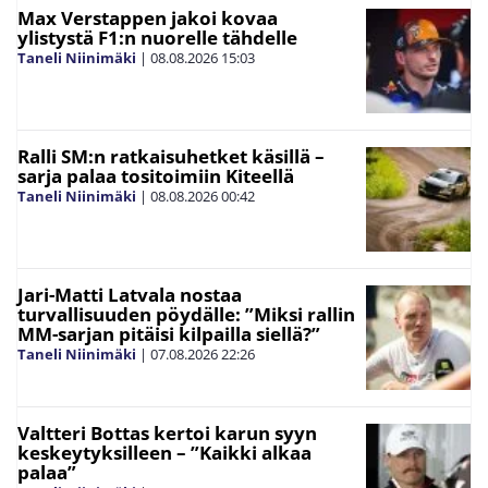
Max Verstappen jakoi kovaa
ylistystä F1:n nuorelle tähdelle
Taneli Niinimäki
|
08.08.2026
15:03
Ralli SM:n ratkaisuhetket käsillä –
sarja palaa tositoimiin Kiteellä
Taneli Niinimäki
|
08.08.2026
00:42
Jari-Matti Latvala nostaa
turvallisuuden pöydälle: ”Miksi rallin
MM-sarjan pitäisi kilpailla siellä?”
Taneli Niinimäki
|
07.08.2026
22:26
Valtteri Bottas kertoi karun syyn
keskeytyksilleen – ”Kaikki alkaa
palaa”