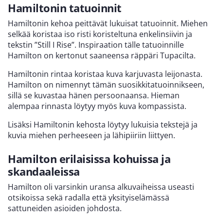
Hamiltonin tatuoinnit
Hamiltonin kehoa peittävät lukuisat tatuoinnit. Miehen
selkää koristaa iso risti koristeltuna enkelinsiivin ja
tekstin ”Still I Rise”. Inspiraation tälle tatuoinnille
Hamilton on kertonut saaneensa räppäri Tupacilta.
Hamiltonin rintaa koristaa kuva karjuvasta leijonasta.
Hamilton on nimennyt tämän suosikkitatuoinnikseen,
sillä se kuvastaa hänen persoonaansa. Hieman
alempaa rinnasta löytyy myös kuva kompassista.
Lisäksi Hamiltonin kehosta löytyy lukuisia tekstejä ja
kuvia miehen perheeseen ja lähipiiriin liittyen.
Hamilton erilaisissa kohuissa ja
skandaaleissa
Hamilton oli varsinkin uransa alkuvaiheissa useasti
otsikoissa sekä radalla että yksityiselämässä
sattuneiden asioiden johdosta.