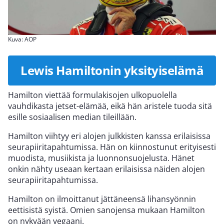
Kuva: AOP
Lewis Hamiltonin yksityiselämä
Hamilton viettää formulakisojen ulkopuolella
vauhdikasta jetset-elämää, eikä hän aristele tuoda sitä
esille sosiaalisen median tileillään.
Hamilton viihtyy eri alojen julkkisten kanssa erilaisissa
seurapiiritapahtumissa. Hän on kiinnostunut erityisesti
muodista, musiikista ja luonnonsuojelusta. Hänet
onkin nähty useaan kertaan erilaisissa näiden alojen
seurapiiritapahtumissa.
Hamilton on ilmoittanut jättäneensä lihansyönnin
eettisistä syistä. Omien sanojensa mukaan Hamilton
on nykyään vegaani.