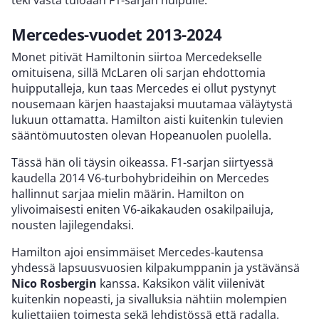
Mercedes-vuodet 2013-2024
Monet pitivät Hamiltonin siirtoa Mercedekselle
omituisena, sillä McLaren oli sarjan ehdottomia
huipputalleja, kun taas Mercedes ei ollut pystynyt
nousemaan kärjen haastajaksi muutamaa väläytystä
lukuun ottamatta. Hamilton aisti kuitenkin tulevien
sääntömuutosten olevan Hopeanuolen puolella.
Tässä hän oli täysin oikeassa. F1-sarjan siirtyessä
kaudella 2014 V6-turbohybrideihin on Mercedes
hallinnut sarjaa mielin määrin. Hamilton on
ylivoimaisesti eniten V6-aikakauden osakilpailuja,
nousten lajilegendaksi.
Hamilton ajoi ensimmäiset Mercedes-kautensa
yhdessä lapsuusvuosien kilpakumppanin ja ystävänsä
Nico Rosbergin
kanssa. Kaksikon välit viilenivät
kuitenkin nopeasti, ja sivalluksia nähtiin molempien
kuljettajien toimesta sekä lehdistössä että radalla.