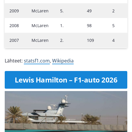
2009
McLaren
5.
49
2
2008
McLaren
1.
98
5
2007
McLaren
2.
109
4
Lähteet:
statsf1.com
,
Wikipedia
Lewis Hamilton – F1-auto 2026