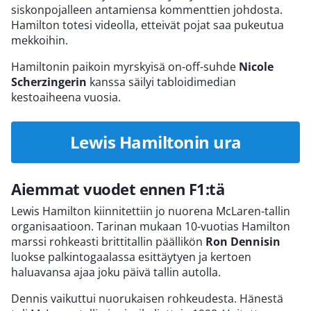
siskonpojalleen antamiensa kommenttien johdosta.
Hamilton totesi videolla, etteivät pojat saa pukeutua
mekkoihin.
Hamiltonin paikoin myrskyisä on-off-suhde
Nicole
Scherzingerin
kanssa säilyi tabloidimedian
kestoaiheena vuosia.
Lewis Hamiltonin ura
Aiemmat vuodet ennen F1:tä
Lewis Hamilton kiinnitettiin jo nuorena McLaren-tallin
organisaatioon. Tarinan mukaan 10-vuotias Hamilton
marssi rohkeasti brittitallin päällikön
Ron Dennisin
luokse palkintogaalassa esittäytyen ja kertoen
haluavansa ajaa joku päivä tallin autolla.
Dennis vaikuttui nuorukaisen rohkeudesta. Hänestä