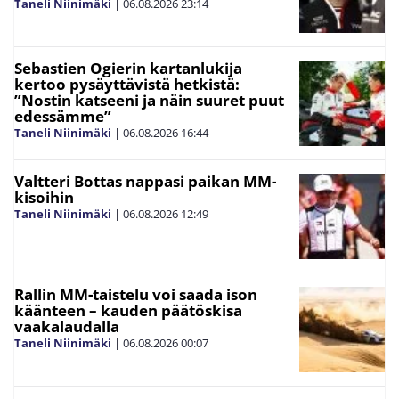
Taneli Niinimäki
|
06.08.2026
23:14
Sebastien Ogierin kartanlukija
kertoo pysäyttävistä hetkistä:
”Nostin katseeni ja näin suuret puut
edessämme”
Taneli Niinimäki
|
06.08.2026
16:44
Valtteri Bottas nappasi paikan MM-
kisoihin
Taneli Niinimäki
|
06.08.2026
12:49
Rallin MM-taistelu voi saada ison
käänteen – kauden päätöskisa
vaakalaudalla
Taneli Niinimäki
|
06.08.2026
00:07