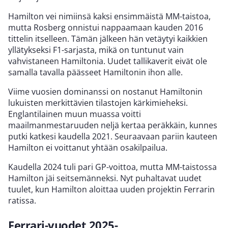
Hamilton vei nimiinsä kaksi ensimmäistä MM-taistoa,
mutta Rosberg onnistui nappaamaan kauden 2016
tittelin itselleen. Tämän jälkeen hän vetäytyi kaikkien
yllätykseksi F1-sarjasta, mikä on tuntunut vain
vahvistaneen Hamiltonia. Uudet tallikaverit eivät ole
samalla tavalla päässeet Hamiltonin ihon alle.
Viime vuosien dominanssi on nostanut Hamiltonin
lukuisten merkittävien tilastojen kärkimieheksi.
Englantilainen muun muassa voitti
maailmanmestaruuden neljä kertaa peräkkäin, kunnes
putki katkesi kaudella 2021. Seuraavaan pariin kauteen
Hamilton ei voittanut yhtään osakilpailua.
Kaudella 2024 tuli pari GP-voittoa, mutta MM-taistossa
Hamilton jäi seitsemänneksi. Nyt puhaltavat uudet
tuulet, kun Hamilton aloittaa uuden projektin Ferrarin
ratissa.
Ferrari-vuodet 2025-