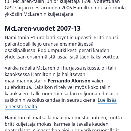
tuli McLaren-tallin juniorikuljettaja 1998. Voitettuaan
GP2-sarjan mestaruuden 2006 Hamilton nousi formula
ykkösiin McLarenin kuljettajana.
McLaren-vuodet 2007-13
Hamiltonin F1-ura lähti käyntiin upeasti. Britti nousi
palkintopallille jo uransa ensimmäisessä
osakilpailussa. Podiumputki kesti peräti kauden
yhdeksän ensimmäistä kisaa, sisältäen kaksi voittoa.
Vaikka radalla McLaren oli hurjassa iskussa, oli talli
kaaoksessa Hamiltonin ja hallitsevan
maailmanmestarin
Fernando Alonson
välien
tulehduttua. Kaksikon riitely vei myös koko tallin
kaaokseen. Talli tuomittiin sadan miljoonan dollarin
sakkoihin vakoiluskandaalin seurauksena.
Lue lisää
aiheesta täältä
.
Hamilton oli matkalla maailmanmestaruuteen, mutta
brittikuljettaja mokasi karmealla tavalla kauden
päätöskisat. Kiinassa hän ajoi ulos varikkosuoralla ja