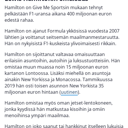
Hamilton on Give Me Sportsin mukaan tehnyt
pelkästään F1-uransa aikana 400 miljoonan euron
edestä rahaa.
Hamilton on ajanut Formula ykkösissä vuodesta 2007
lähtien ja voittanut seitsemän maailmanmestaruutta.
Hän on nykyisistä F1-kuskeista ylivoimaisesti rikkain.
Hamilton on sijoittanut valtavaa omaisuuttaan
erilaisiin asuntoihin, autoihin ja luksustuotteisiin. Hän
omistaa muun muassa noin 15 miljoonan euron
kartanon Lontoossa. Lisäksi miehellä on asuntoja
ainakin New Yorkissa ja Monacossa. Tammikuussa
2019 hän osti toisen asunnon New Yorkista 35
miljoonan euron hintaan (
uutinen
).
Hamilton omistaa myös oman jetset-lentokoneen,
jonka kyydissä hän matkustaa kisoihin ja omiin
menoihinsa ympäri maailmaa.
Hamilton on joko saanut tai hankkinut itselleen lukuisia