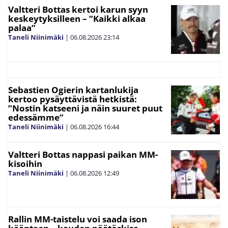
Valtteri Bottas kertoi karun syyn
keskeytyksilleen – ”Kaikki alkaa
palaa”
Taneli Niinimäki
|
06.08.2026
23:14
Sebastien Ogierin kartanlukija
kertoo pysäyttävistä hetkistä:
”Nostin katseeni ja näin suuret puut
edessämme”
Taneli Niinimäki
|
06.08.2026
16:44
Valtteri Bottas nappasi paikan MM-
kisoihin
Taneli Niinimäki
|
06.08.2026
12:49
Rallin MM-taistelu voi saada ison