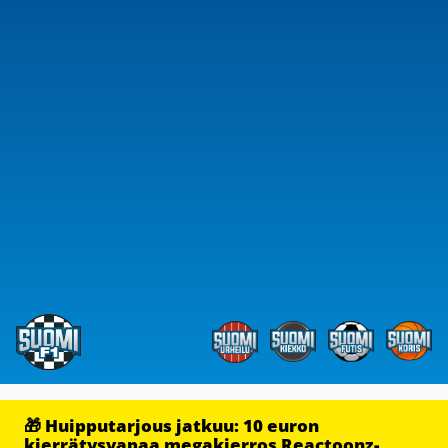
🎁 Huipputarjous jatkuu: 10 euron
kierrätysvapaa megakierros Reactoonz-