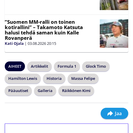
”Suomen MM-ralli on toinen
kotirallini” – Takamoto Katsuta
halusi tehdä saman kuin Kalle
Rovanperä
Kati Ojala
|
03.08.2026
20:15
AIHEET
Artikkelit
Formula 1
Glock Timo
Hamilton Lewis
Historia
Massa Felipe
Pääuutiset
Galleria
Räikkönen Kimi
Jaa