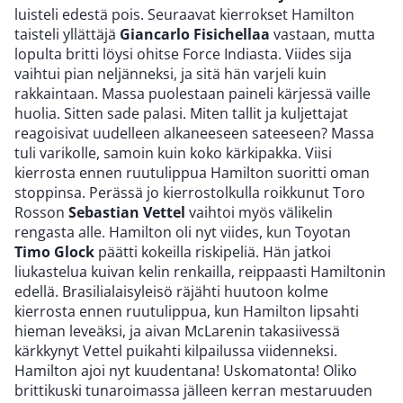
luisteli edestä pois. Seuraavat kierrokset Hamilton
taisteli yllättäjä
Giancarlo Fisichellaa
vastaan, mutta
lopulta britti löysi ohitse Force Indiasta. Viides sija
vaihtui pian neljänneksi, ja sitä hän varjeli kuin
rakkaintaan. Massa puolestaan paineli kärjessä vaille
huolia. Sitten sade palasi. Miten tallit ja kuljettajat
reagoisivat uudelleen alkaneeseen sateeseen? Massa
tuli varikolle, samoin kuin koko kärkipakka. Viisi
kierrosta ennen ruutulippua Hamilton suoritti oman
stoppinsa. Perässä jo kierrostolkulla roikkunut Toro
Rosson
Sebastian Vettel
vaihtoi myös välikelin
rengasta alle. Hamilton oli nyt viides, kun Toyotan
Timo Glock
päätti kokeilla riskipeliä. Hän jatkoi
liukastelua kuivan kelin renkailla, reippaasti Hamiltonin
edellä. Brasilialaisyleisö räjähti huutoon kolme
kierrosta ennen ruutulippua, kun Hamilton lipsahti
hieman leveäksi, ja aivan McLarenin takasiivessä
kärkkynyt Vettel puikahti kilpailussa viidenneksi.
Hamilton ajoi nyt kuudentana! Uskomatonta! Oliko
brittikuski tunaroimassa jälleen kerran mestaruuden