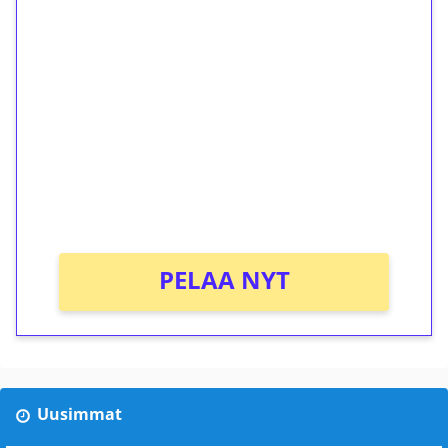
1€ = 10€ arvosta
ilmaiskierroksia ilman
kierrätystä!
Talleta 1€
Saat heti 50 ilmaiskierrosta Tuohi 1000 -
peliin (arvo 0,20€ per kierros)!
Ei kierrätysvaatimusta!
PELAA NYT
Uusimmat