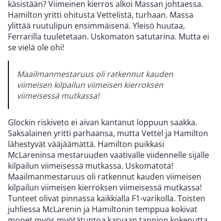
käsistään? Viimeinen kierros alkoi Massan johtaessa.
Hamilton yritti ohitusta Vettelistä, turhaan. Massa
ylittää ruutulipun ensimmäisenä. Yleisö huutaa,
Ferrarilla tuuletetaan. Uskomaton satutarina. Mutta ei
se vielä ole ohi!
Maailmanmestaruus oli ratkennut kauden
viimeisen kilpailun viimeisen kierroksen
viimeisessä mutkassa!
Glockin riskiveto ei aivan kantanut loppuun saakka.
Saksalainen yritti parhaansa, mutta Vettel ja Hamilton
lähestyvät vääjäämättä. Hamilton puikkasi
McLareninsa mestaruuden vaativalle viidennelle sijalle
kilpailun viimeisessä mutkassa. Uskomatota!
Maailmanmestaruus oli ratkennut kauden viimeisen
kilpailun viimeisen kierroksen viimeisessä mutkassa!
Tunteet olivat pinnassa kaikkialla F1-varikolla. Toisten
juhliessa McLarenin ja Hamiltonin temppua kokivat
monet myös myötätuntoa karvaan tappion kokenutta