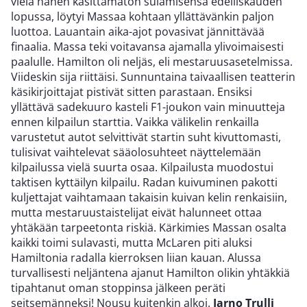
vielä hänen käsittämätön sulamisensa edelliskauden
lopussa, löytyi Massaa kohtaan yllättävänkin paljon
luottoa. Lauantain aika-ajot povasivat jännittävää
finaalia. Massa teki voitavansa ajamalla ylivoimaisesti
paalulle. Hamilton oli neljäs, eli mestaruusasetelmissa.
Viideskin sija riittäisi. Sunnuntaina taivaallisen teatterin
käsikirjoittajat pistivät sitten parastaan. Ensiksi
yllättävä sadekuuro kasteli F1-joukon vain minuutteja
ennen kilpailun starttia. Vaikka välikelin renkailla
varustetut autot selvittivät startin suht kivuttomasti,
tulisivat vaihtelevat sääolosuhteet näyttelemään
kilpailussa vielä suurta osaa. Kilpailusta muodostui
taktisen kyttäilyn kilpailu. Radan kuivuminen pakotti
kuljettajat vaihtamaan takaisin kuivan kelin renkaisiin,
mutta mestaruustaistelijat eivät halunneet ottaa
yhtäkään tarpeetonta riskiä. Kärkimies Massan osalta
kaikki toimi sulavasti, mutta McLaren piti aluksi
Hamiltonia radalla kierroksen liian kauan. Alussa
turvallisesti neljäntena ajanut Hamilton olikin yhtäkkiä
tipahtanut oman stoppinsa jälkeen peräti
seitsemänneksi! Nousu kuitenkin alkoi.
Jarno Trulli