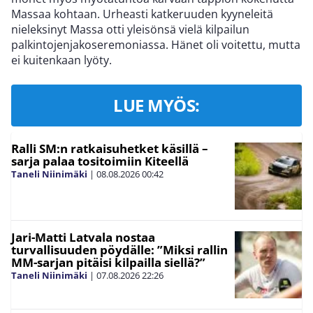
Massaa kohtaan. Urheasti katkeruuden kyyneleitä
nieleksinyt Massa otti yleisönsä vielä kilpailun
palkintojenjakoseremoniassa. Hänet oli voitettu, mutta
ei kuitenkaan lyöty.
LUE MYÖS:
Ralli SM:n ratkaisuhetket käsillä –
sarja palaa tositoimiin Kiteellä
Taneli Niinimäki
|
08.08.2026
00:42
Jari-Matti Latvala nostaa
turvallisuuden pöydälle: ”Miksi rallin
MM-sarjan pitäisi kilpailla siellä?”
Taneli Niinimäki
|
07.08.2026
22:26