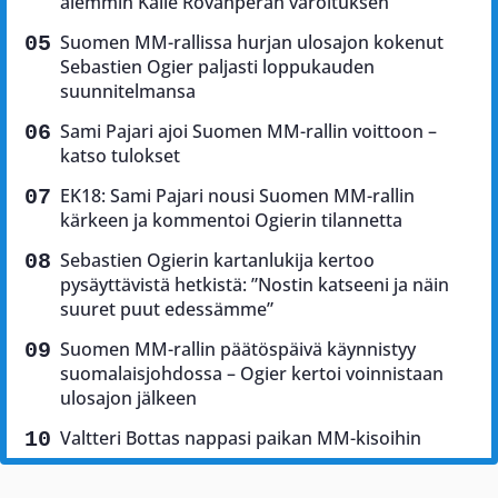
aiemmin Kalle Rovanperän varoituksen
Suomen MM-rallissa hurjan ulosajon kokenut
Sebastien Ogier paljasti loppukauden
suunnitelmansa
Sami Pajari ajoi Suomen MM-rallin voittoon –
katso tulokset
EK18: Sami Pajari nousi Suomen MM-rallin
kärkeen ja kommentoi Ogierin tilannetta
Sebastien Ogierin kartanlukija kertoo
pysäyttävistä hetkistä: ”Nostin katseeni ja näin
suuret puut edessämme”
Suomen MM-rallin päätöspäivä käynnistyy
suomalaisjohdossa – Ogier kertoi voinnistaan
ulosajon jälkeen
Valtteri Bottas nappasi paikan MM-kisoihin