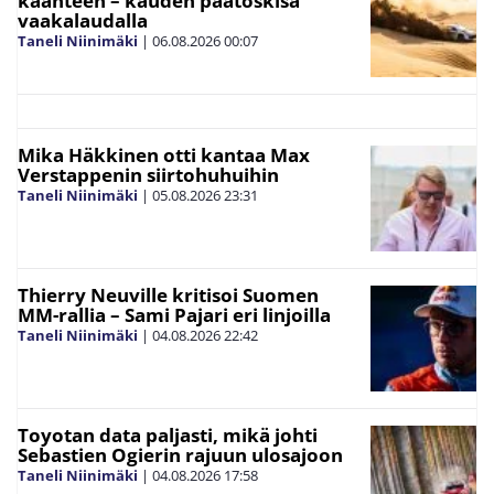
käänteen – kauden päätöskisa
vaakalaudalla
Taneli Niinimäki
|
06.08.2026
00:07
Mika Häkkinen otti kantaa Max
Verstappenin siirtohuhuihin
Taneli Niinimäki
|
05.08.2026
23:31
Thierry Neuville kritisoi Suomen
MM-rallia – Sami Pajari eri linjoilla
Taneli Niinimäki
|
04.08.2026
22:42
Toyotan data paljasti, mikä johti
Sebastien Ogierin rajuun ulosajoon
Taneli Niinimäki
|
04.08.2026
17:58