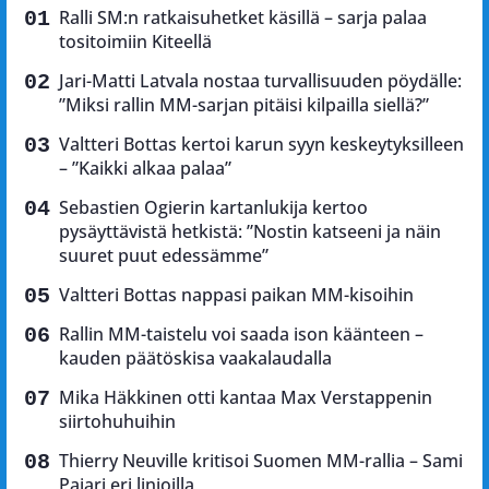
Ralli SM:n ratkaisuhetket käsillä – sarja palaa
tositoimiin Kiteellä
Jari-Matti Latvala nostaa turvallisuuden pöydälle:
”Miksi rallin MM-sarjan pitäisi kilpailla siellä?”
Valtteri Bottas kertoi karun syyn keskeytyksilleen
– ”Kaikki alkaa palaa”
Sebastien Ogierin kartanlukija kertoo
pysäyttävistä hetkistä: ”Nostin katseeni ja näin
suuret puut edessämme”
Valtteri Bottas nappasi paikan MM-kisoihin
Rallin MM-taistelu voi saada ison käänteen –
kauden päätöskisa vaakalaudalla
Mika Häkkinen otti kantaa Max Verstappenin
siirtohuhuihin
Thierry Neuville kritisoi Suomen MM-rallia – Sami
Pajari eri linjoilla