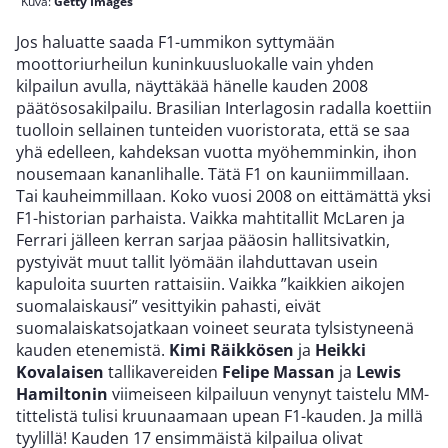
Kuva:
Getty Images
Jos haluatte saada F1-ummikon syttymään
moottoriurheilun kuninkuusluokalle vain yhden
kilpailun avulla, näyttäkää hänelle kauden 2008
päätösosakilpailu. Brasilian Interlagosin radalla koettiin
tuolloin sellainen tunteiden vuoristorata, että se saa
yhä edelleen, kahdeksan vuotta myöhemminkin, ihon
nousemaan kananlihalle. Tätä F1 on kauniimmillaan.
Tai kauheimmillaan. Koko vuosi 2008 on eittämättä yksi
F1-historian parhaista. Vaikka mahtitallit McLaren ja
Ferrari jälleen kerran sarjaa pääosin hallitsivatkin,
pystyivät muut tallit lyömään ilahduttavan usein
kapuloita suurten rattaisiin. Vaikka ”kaikkien aikojen
suomalaiskausi” vesittyikin pahasti, eivät
suomalaiskatsojatkaan voineet seurata tylsistyneenä
kauden etenemistä.
Kimi Räikkösen
ja
Heikki
Kovalaisen
tallikavereiden
Felipe Massan
ja
Lewis
Hamiltonin
viimeiseen kilpailuun venynyt taistelu MM-
tittelistä tulisi kruunaamaan upean F1-kauden. Ja millä
tyylillä! Kauden 17 ensimmäistä kilpailua olivat