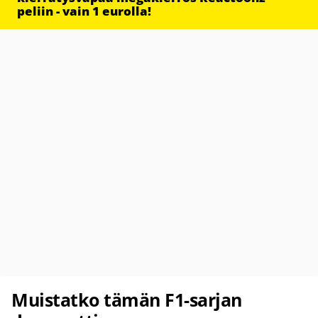
peliin - vain 1 eurolla!
Muistatko tämän F1-sarjan