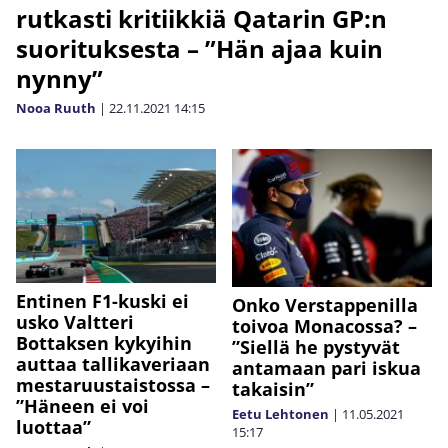
rutkasti kritiikkiä Qatarin GP:n
suorituksesta – ”Hän ajaa kuin
nynny”
Nooa Ruuth
|
22.11.2021
14:15
Entinen F1-kuski ei
Onko Verstappenilla
usko Valtteri
toivoa Monacossa? –
Bottaksen kykyihin
”Siellä he pystyvät
auttaa tallikaveriaan
antamaan pari iskua
mestaruustaistossa –
takaisin”
”Häneen ei voi
Eetu Lehtonen
|
11.05.2021
luottaa”
15:17