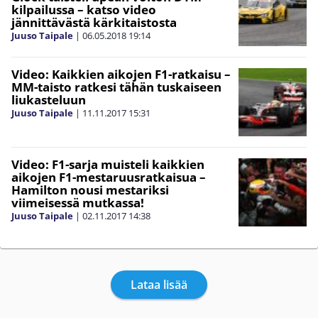
kilpailussa – katso video
jännittävästä kärkitaistosta
Juuso Taipale
|
06.05.2018
19:14
Video: Kaikkien aikojen F1-ratkaisu –
MM-taisto ratkesi tähän tuskaiseen
liukasteluun
Juuso Taipale
|
11.11.2017
15:31
Video: F1-sarja muisteli kaikkien
aikojen F1-mestaruusratkaisua –
Hamilton nousi mestariksi
viimeisessä mutkassa!
Juuso Taipale
|
02.11.2017
14:38
Lataa lisää