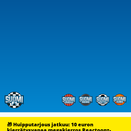
🎁 Huipputarjous jatkuu: 10 euron
kierrätysvapaa megakierros Reactoonz-