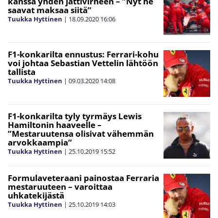
kanssa yhden jättivirheen – ”Nyt he
saavat maksaa siitä”
Tuukka Hyttinen
|
18.09.2020
16:06
F1-konkarilta ennustus: Ferrari-kohu
voi johtaa Sebastian Vettelin lähtöön
tallista
Tuukka Hyttinen
|
09.03.2020
14:08
F1-konkarilta tyly tyrmäys Lewis
Hamiltonin haaveelle –
”Mestaruutensa olisivat vähemmän
arvokkaampia”
Tuukka Hyttinen
|
25.10.2019
15:52
Formulaveteraani painostaa Ferraria
mestaruuteen – varoittaa
uhkatekijästä
Tuukka Hyttinen
|
25.10.2019
14:03