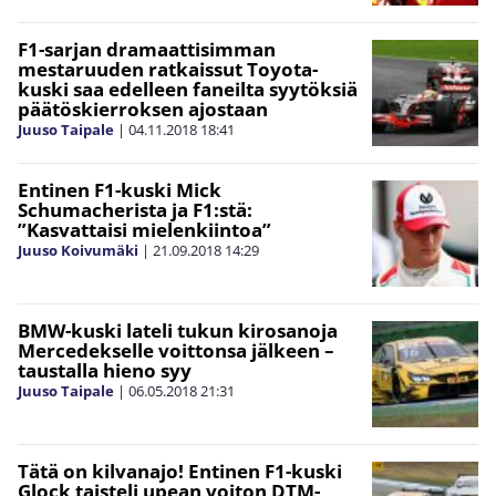
F1-sarjan dramaattisimman
mestaruuden ratkaissut Toyota-
kuski saa edelleen faneilta syytöksiä
päätöskierroksen ajostaan
Juuso Taipale
|
04.11.2018
18:41
Entinen F1-kuski Mick
Schumacherista ja F1:stä:
”Kasvattaisi mielenkiintoa”
Juuso Koivumäki
|
21.09.2018
14:29
BMW-kuski lateli tukun kirosanoja
Mercedekselle voittonsa jälkeen –
taustalla hieno syy
Juuso Taipale
|
06.05.2018
21:31
Tätä on kilvanajo! Entinen F1-kuski
Glock taisteli upean voiton DTM-