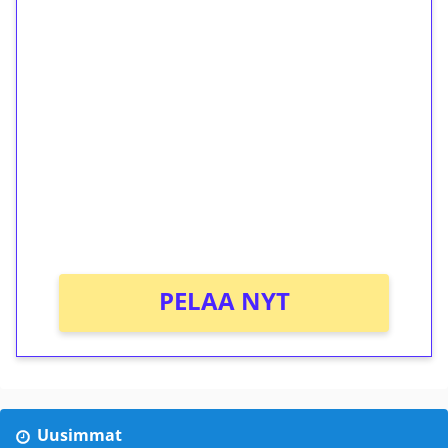
1€ = 10€ arvosta
ilmaiskierroksia ilman
kierrätystä!
Talleta 1€
Saat heti 50 ilmaiskierrosta Tuohi 1000 -
peliin (arvo 0,20€ per kierros)!
Ei kierrätysvaatimusta!
PELAA NYT
Uusimmat