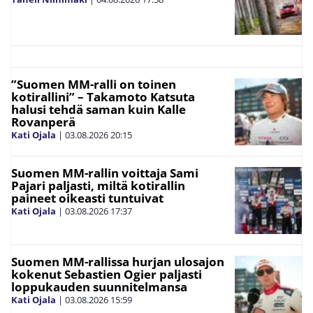
”Suomen MM-ralli on toinen
kotirallini” – Takamoto Katsuta
halusi tehdä saman kuin Kalle
Rovanperä
Kati Ojala
|
03.08.2026
20:15
Suomen MM-rallin voittaja Sami
Pajari paljasti, miltä kotirallin
paineet oikeasti tuntuivat
Kati Ojala
|
03.08.2026
17:37
Suomen MM-rallissa hurjan ulosajon
kokenut Sebastien Ogier paljasti
loppukauden suunnitelmansa
Kati Ojala
|
03.08.2026
15:59