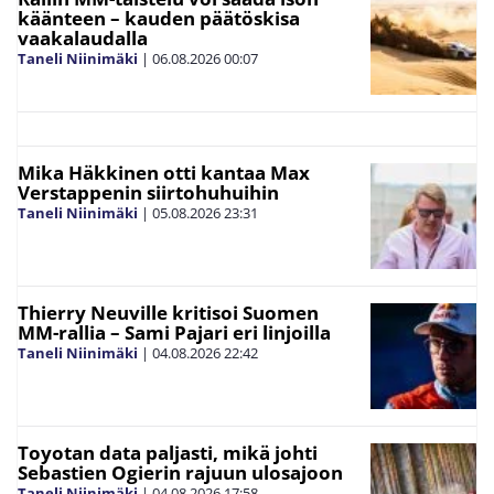
käänteen – kauden päätöskisa
vaakalaudalla
Taneli Niinimäki
|
06.08.2026
00:07
Mika Häkkinen otti kantaa Max
Verstappenin siirtohuhuihin
Taneli Niinimäki
|
05.08.2026
23:31
Thierry Neuville kritisoi Suomen
MM-rallia – Sami Pajari eri linjoilla
Taneli Niinimäki
|
04.08.2026
22:42
Toyotan data paljasti, mikä johti
Sebastien Ogierin rajuun ulosajoon
Taneli Niinimäki
|
04.08.2026
17:58