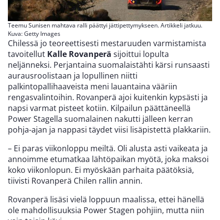
Teemu Sunisen mahtava ralli päättyi jättipettymykseen. Artikkeli jatkuu.
Kuva: Getty Images
Chilessä jo teoreettisesti mestaruuden varmistamista
tavoitellut
Kalle Rovanperä
sijoittui lopulta
neljänneksi. Perjantaina suomalaistähti kärsi runsaasti
aurausroolistaan ja lopullinen niitti
palkintopallihaaveista meni lauantaina vääriin
rengasvalintoihin. Rovanperä ajoi kuitenkin kypsästi ja
napsi varmat pisteet kotiin. Kilpailun päättäneellä
Power Stagella suomalainen nakutti jälleen kerran
pohja-ajan ja nappasi täydet viisi lisäpistettä plakkariin.
– Ei paras viikonloppu meiltä. Oli alusta asti vaikeata ja
annoimme etumatkaa lähtöpaikan myötä, joka maksoi
koko viikonlopun. Ei myöskään parhaita päätöksiä,
tiivisti Rovanperä Chilen rallin annin.
Rovanperä lisäsi vielä loppuun maalissa, ettei hänellä
ole mahdollisuuksia Power Stagen pohjiin, mutta niin