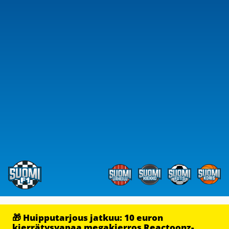
🎁 Huipputarjous jatkuu: 10 euron
kierrätysvapaa megakierros Reactoonz-