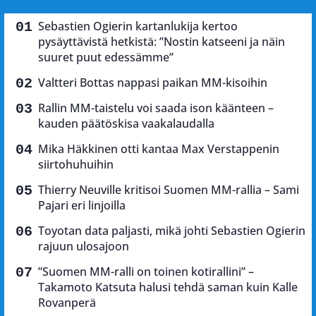
Sebastien Ogierin kartanlukija kertoo
pysäyttävistä hetkistä: ”Nostin katseeni ja näin
suuret puut edessämme”
Valtteri Bottas nappasi paikan MM-kisoihin
Rallin MM-taistelu voi saada ison käänteen –
kauden päätöskisa vaakalaudalla
Mika Häkkinen otti kantaa Max Verstappenin
siirtohuhuihin
Thierry Neuville kritisoi Suomen MM-rallia – Sami
Pajari eri linjoilla
Toyotan data paljasti, mikä johti Sebastien Ogierin
rajuun ulosajoon
”Suomen MM-ralli on toinen kotirallini” –
Takamoto Katsuta halusi tehdä saman kuin Kalle
Rovanperä