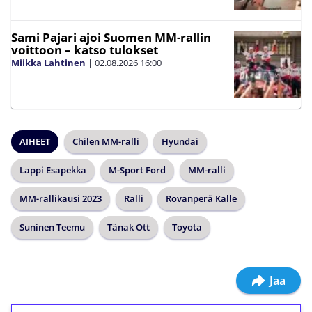
Sami Pajari ajoi Suomen MM-rallin
voittoon – katso tulokset
Miikka Lahtinen
|
02.08.2026
16:00
AIHEET
Chilen MM-ralli
Hyundai
Lappi Esapekka
M-Sport Ford
MM-ralli
MM-rallikausi 2023
Ralli
Rovanperä Kalle
Suninen Teemu
Tänak Ott
Toyota
Jaa