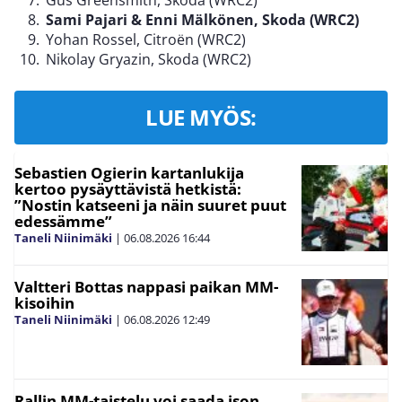
Gus Greensmith, Skoda (WRC2)
Sami Pajari & Enni Mälkönen, Skoda (WRC2)
Yohan Rossel, Citroën (WRC2)
Nikolay Gryazin, Skoda (WRC2)
LUE MYÖS:
Sebastien Ogierin kartanlukija
kertoo pysäyttävistä hetkistä:
”Nostin katseeni ja näin suuret puut
edessämme”
Taneli Niinimäki
|
06.08.2026
16:44
Valtteri Bottas nappasi paikan MM-
kisoihin
Taneli Niinimäki
|
06.08.2026
12:49
Rallin MM-taistelu voi saada ison