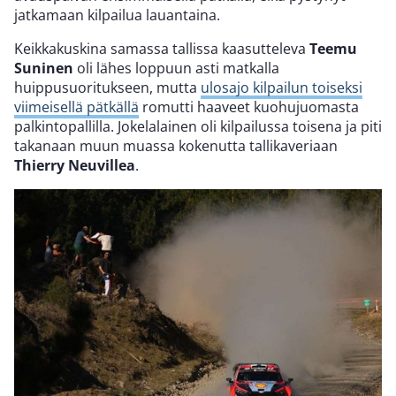
jatkamaan kilpailua lauantaina.
Keikkakuskina samassa tallissa kaasutteleva
Teemu
Suninen
oli lähes loppuun asti matkalla
huippusuoritukseen, mutta
ulosajo kilpailun toiseksi
viimeisellä pätkällä
romutti haaveet kuohujuomasta
palkintopallilla. Jokelalainen oli kilpailussa toisena ja piti
takanaan muun muassa kokenutta tallikaveriaan
Thierry Neuvillea
.