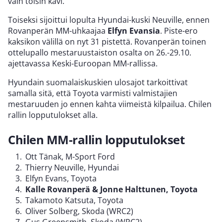
vain toisin kävi.
Toiseksi sijoittui lopulta Hyundai-kuski Neuville, ennen
Rovanperän MM-uhkaajaa
Elfyn Evansia
. Piste-ero
kaksikon välillä on nyt 31 pistettä. Rovanperän toinen
ottelupallo mestaruustaiston osalta on 26.-29.10.
ajettavassa Keski-Euroopan MM-rallissa.
Hyundain suomalaiskuskien ulosajot tarkoittivat
samalla sitä, että Toyota varmisti valmistajien
mestaruuden jo ennen kahta viimeistä kilpailua. Chilen
rallin lopputulokset alla.
Chilen MM-rallin lopputulokset
Ott Tänak, M-Sport Ford
Thierry Neuville, Hyundai
Elfyn Evans, Toyota
Kalle Rovanperä & Jonne Halttunen, Toyota
Takamoto Katsuta, Toyota
Oliver Solberg, Skoda (WRC2)