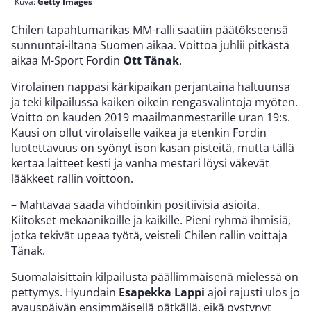
Kuva:
Getty Images
Chilen tapahtumarikas MM-ralli saatiin päätökseensä
sunnuntai-iltana Suomen aikaa. Voittoa juhlii pitkästä
aikaa M-Sport Fordin
Ott Tänak
.
Virolainen nappasi kärkipaikan perjantaina haltuunsa
ja teki kilpailussa kaiken oikein rengasvalintoja myöten.
Voitto on kauden 2019 maailmanmestarille uran 19:s.
Kausi on ollut virolaiselle vaikea ja etenkin Fordin
luotettavuus on syönyt ison kasan pisteitä, mutta tällä
kertaa laitteet kesti ja vanha mestari löysi väkevät
lääkkeet rallin voittoon.
– Mahtavaa saada vihdoinkin positiivisia asioita.
Kiitokset mekaanikoille ja kaikille. Pieni ryhmä ihmisiä,
jotka tekivät upeaa työtä, veisteli Chilen rallin voittaja
Tänak.
Suomalaisittain kilpailusta päällimmäisenä mielessä on
pettymys. Hyundain
Esapekka Lappi
ajoi rajusti ulos jo
avauspäivän ensimmäisellä pätkällä, eikä pystynyt