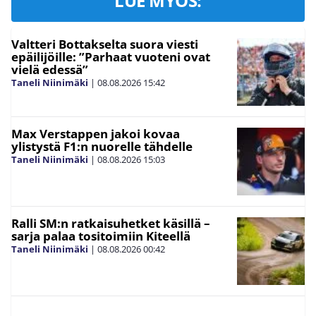
LUE MYÖS:
Valtteri Bottakselta suora viesti
epäilijöille: ”Parhaat vuoteni ovat
vielä edessä”
Taneli Niinimäki
|
08.08.2026
15:42
Max Verstappen jakoi kovaa
ylistystä F1:n nuorelle tähdelle
Taneli Niinimäki
|
08.08.2026
15:03
Ralli SM:n ratkaisuhetket käsillä –
sarja palaa tositoimiin Kiteellä
Taneli Niinimäki
|
08.08.2026
00:42