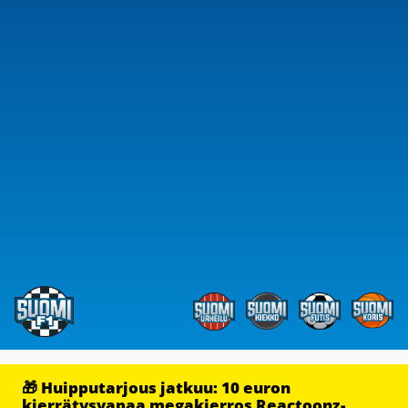
🎁 Huipputarjous jatkuu: 10 euron
kierrätysvapaa megakierros Reactoonz-