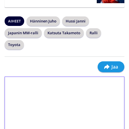
AIHEET
Hänninen Juho
Hussi Janni
Japanin MM-ralli
Katsuta Takamoto
Ralli
Toyota
Jaa
1€ = 10€ arvosta
ilmaiskierroksia ilman
kierrätystä!
Talleta 1€