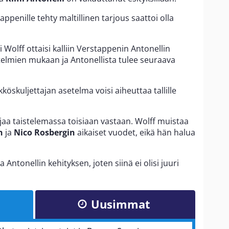
penille tehty maltillinen tarjous saattoi olla
Wolff ottaisi kalliin Verstappenin Antonellin
itelmien mukaan ja Antonellista tulee seuraava
kuljettajan asetelma voisi aiheuttaa tallille
ettajaa taistelemassa toisiaan vastaan. Wolff muistaa
n
ja
Nico Rosbergin
aikaiset vuodet, eikä hän halua
 Antonellin kehityksen, joten siinä ei olisi juuri
Uusimmat