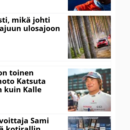
ti, mikä johti
rajuun ulosajoon
on toinen
amoto Katsuta
 kuin Kalle
voittaja Sami
ä kotirallin