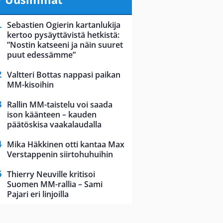
Sebastien Ogierin kartanlukija
kertoo pysäyttävistä hetkistä:
”Nostin katseeni ja näin suuret
puut edessämme”
Valtteri Bottas nappasi paikan
MM-kisoihin
Rallin MM-taistelu voi saada
ison käänteen – kauden
päätöskisa vaakalaudalla
Mika Häkkinen otti kantaa Max
Verstappenin siirtohuhuihin
Thierry Neuville kritisoi
Suomen MM-rallia – Sami
Pajari eri linjoilla