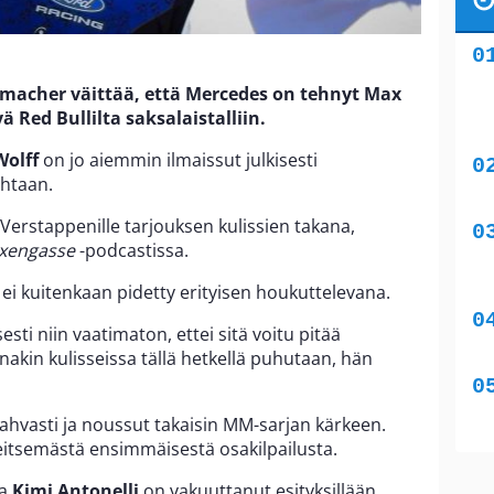
umacher väittää, että Mercedes on tehnyt Max
ä Red Bullilta saksalaistalliin.
Wolff
on jo aiemmin ilmaissut julkisesti
htaan.
 Verstappenille tarjouksen kulissien takana,
xengasse
-podcastissa.
i kuitenkaan pidetty erityisen houkuttelevana.
sesti niin vaatimaton, ettei sitä voitu pitää
nakin kulisseissa tällä hetkellä puhutaan, hän
hvasti ja noussut takaisin MM-sarjan kärkeen.
seitsemästä ensimmäisestä osakilpailusta.
va
Kimi Antonelli
on vakuuttanut esityksillään.