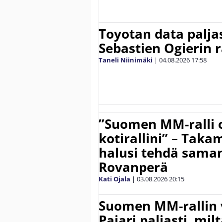
Toyotan data paljas
Sebastien Ogierin 
Taneli Niinimäki
|
04.08.2026
17:58
”Suomen MM-ralli 
kotirallini” – Tak
halusi tehdä saman
Rovanperä
Kati Ojala
|
03.08.2026
20:15
Suomen MM-rallin 
Pajari paljasti, milt