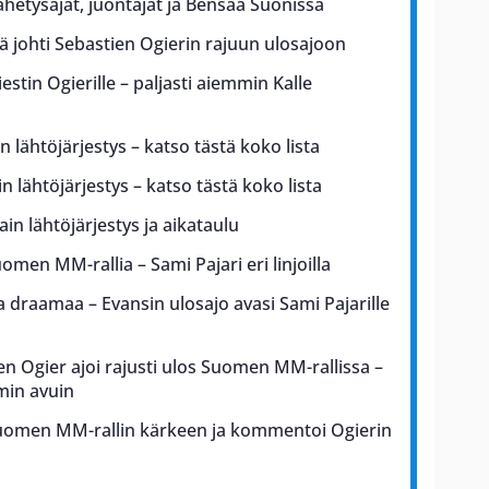
lähetysajat, juontajat ja Bensaa Suonissa
kä johti Sebastien Ogierin rajuun ulosajoon
iestin Ogierille – paljasti aiemmin Kalle
n lähtöjärjestys – katso tästä koko lista
n lähtöjärjestys – katso tästä koko lista
in lähtöjärjestys ja aikataulu
uomen MM-rallia – Sami Pajari eri linjoilla
draamaa – Evansin ulosajo avasi Sami Pajarille
en Ogier ajoi rajusti ulos Suomen MM-rallissa –
min avuin
Suomen MM-rallin kärkeen ja kommentoi Ogierin