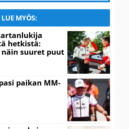
LUE MYÖS:
kartanlukija
ä hetkistä:
a näin suuret puut
ppasi paikan MM-