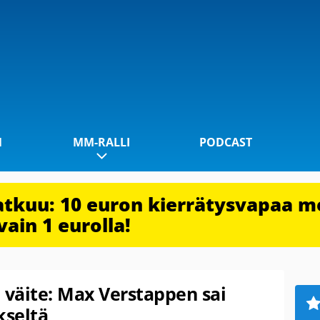
1
MM-RALLI
PODCAST
jatkuu: 10 euron kierrätysvapaa m
vain 1 eurolla!
i väite: Max Verstappen sai
kseltä