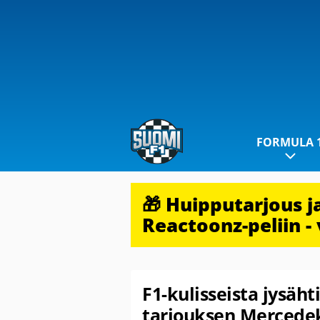
FORMULA 
🎁 Huipputarjous 
Reactoonz-peliin - 
F1-kulisseista jysäht
tarjouksen Mercede