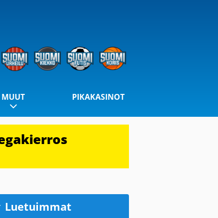
MUUT
PIKAKASINOT
egakierros
Luetuimmat