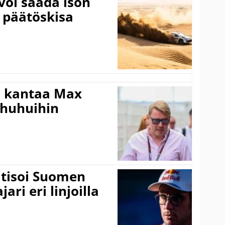
voi saada ison
 päätöskisa
i kantaa Max
ohuhuihin
itisoi Suomen
ari eri linjoilla