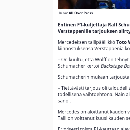
Kuva:
All Over Press
Entinen F1-kuljettaja Ralf Sch
Verstappenille tarjouksen siirty
Mercedeksen tallipäällikkö
Toto 
kiinnostuksensa Verstappenia ko
– On kuultu, että Wolff on tehnyt
Schumacher kertoi
Backstage Bo
Schumacherin mukaan tarjousta e
– Tiettävästi tarjous oli taloudelli
todellisena vaihtoehtona. Näin ai
sanoi.
Mercedes on aloittanut kauden va
Talli on voittanut kuusi kauden 
Erityisesti toista F1-kauttaan aja