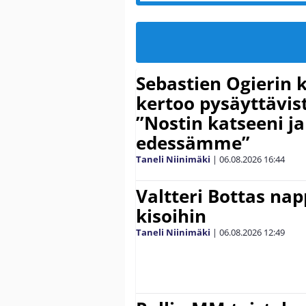
Sebastien Ogierin 
kertoo pysäyttävist
”Nostin katseeni j
edessämme”
Taneli Niinimäki
|
06.08.2026
16:44
Valtteri Bottas na
kisoihin
Taneli Niinimäki
|
06.08.2026
12:49