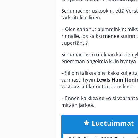
Schumacher uskookin, että Verstap
tarkoituksellinen.
– Olen sanonut aiemminkin: miksi 
rinnalle, jos kaikki menee suunn
supertähti?
Schumacherin mukaan kahden ykkös
enemmän ongelmia kuin hyötyä.
– Silloin tallissa olisi kaksi kulj
varmasti hyvin
Lewis Hamiltoni
vastaavaa tilannetta uudelleen.
– Ennen kaikkea se voisi vaarantaa
mitään järkeä.
Luetuimmat