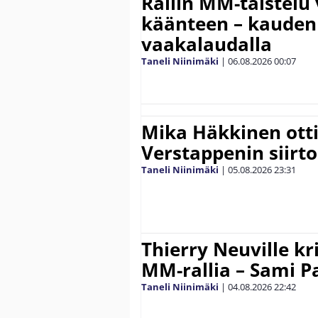
Rallin MM-taistelu 
käänteen – kauden
vaakalaudalla
Taneli Niinimäki
|
06.08.2026
00:07
Mika Häkkinen ott
Verstappenin siirt
Taneli Niinimäki
|
05.08.2026
23:31
Thierry Neuville kr
MM-rallia – Sami Paj
Taneli Niinimäki
|
04.08.2026
22:42