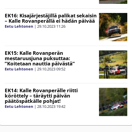
EK16: Kisajärjestäjillä palikat sekaisin
– Kalle Rovanperällä ei hädän päivää
Eetu Lehtonen
|
29.10.2023
11:26
EK15: Kalle Rovanperän
mestaruusjuna puksuttaa:
”Koitetaan nauttia päivästä”
Eetu Lehtonen
|
29.10.2023
09:52
EK14: Kalle Rovanperälle riitti
köröttely – täräytti päivän
päätöspätkälle pohjat!
Eetu Lehtonen
|
28.10.2023
19:42