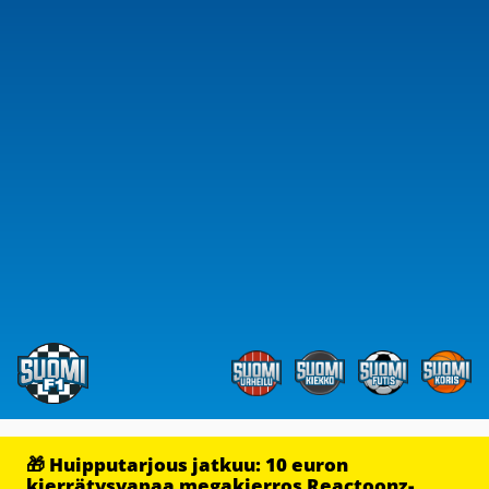
🎁 Huipputarjous jatkuu: 10 euron
kierrätysvapaa megakierros Reactoonz-