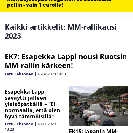
peliin - vain 1 eurolla!
Kaikki artikkelit: MM-rallikausi
2023
EK7: Esapekka Lappi nousi Ruotsin
MM-rallin kärkeen!
Eetu Lehtonen
|
16.02.2024
18:13
Esapekka Lappi
säväytti jälleen
yleisöpätkällä – ”Ei
normaalia, että olen
hyvä tämmöisillä”
Eetu Lehtonen
|
18.11.2023
13:28
EK15: Japanin MM-