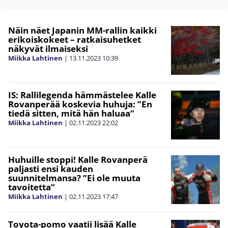
Näin näet Japanin MM-rallin kaikki
erikoiskokeet – ratkaisuhetket
näkyvät ilmaiseksi
Miikka Lahtinen
|
13.11.2023
10:39
IS: Rallilegenda hämmästelee Kalle
Rovanperää koskevia huhuja: ”En
tiedä sitten, mitä hän haluaa”
Miikka Lahtinen
|
02.11.2023
22:02
Huhuille stoppi! Kalle Rovanperä
paljasti ensi kauden
suunnitelmansa? ”Ei ole muuta
tavoitetta”
Miikka Lahtinen
|
02.11.2023
17:47
Toyota-pomo vaatii lisää Kalle