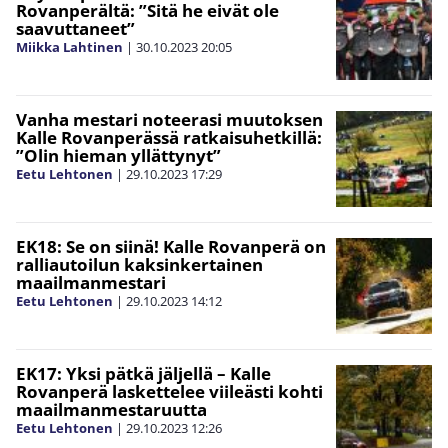
Rovanperältä: ”Sitä he eivät ole
saavuttaneet”
Miikka Lahtinen
|
30.10.2023
20:05
Vanha mestari noteerasi muutoksen
Kalle Rovanperässä ratkaisuhetkillä:
”Olin hieman yllättynyt”
Eetu Lehtonen
|
29.10.2023
17:29
EK18: Se on siinä! Kalle Rovanperä on
ralliautoilun kaksinkertainen
maailmanmestari
Eetu Lehtonen
|
29.10.2023
14:12
EK17: Yksi pätkä jäljellä – Kalle
Rovanperä laskettelee viileästi kohti
maailmanmestaruutta
Eetu Lehtonen
|
29.10.2023
12:26