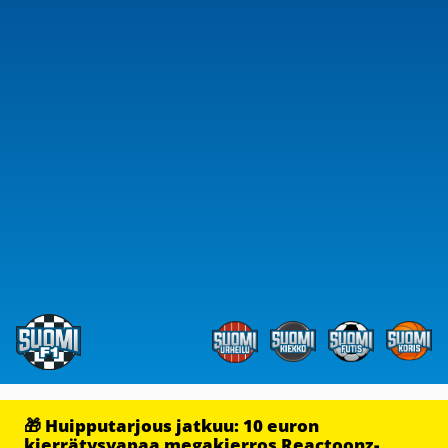
🎁 Huipputarjous jatkuu: 10 euron
kierrätysvapaa megakierros Reactoonz-