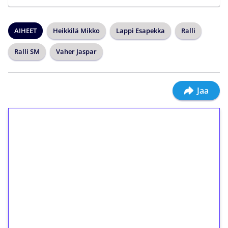
AIHEET
Heikkilä Mikko
Lappi Esapekka
Ralli
Ralli SM
Vaher Jaspar
Jaa
1€ = 10€ arvosta
ilmaiskierroksia ilman
kierrätystä!
Talleta 1€
Saat heti 50 ilmaiskierrosta Tuohi 1000 -
peliin (arvo 0,20€ per kierros)!