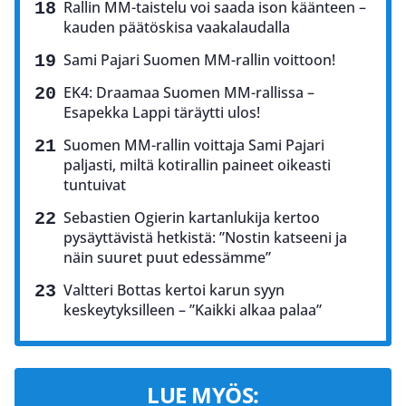
Rallin MM-taistelu voi saada ison käänteen –
kauden päätöskisa vaakalaudalla
Sami Pajari Suomen MM-rallin voittoon!
EK4: Draamaa Suomen MM-rallissa –
Esapekka Lappi täräytti ulos!
Suomen MM-rallin voittaja Sami Pajari
paljasti, miltä kotirallin paineet oikeasti
tuntuivat
Sebastien Ogierin kartanlukija kertoo
pysäyttävistä hetkistä: ”Nostin katseeni ja
näin suuret puut edessämme”
Valtteri Bottas kertoi karun syyn
keskeytyksilleen – ”Kaikki alkaa palaa”
LUE MYÖS: