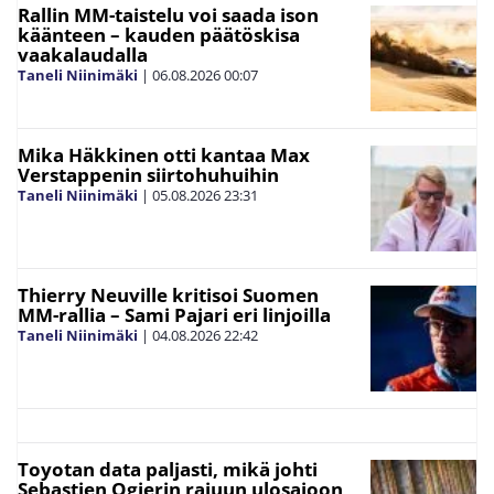
Rallin MM-taistelu voi saada ison
käänteen – kauden päätöskisa
vaakalaudalla
Taneli Niinimäki
|
06.08.2026
00:07
Mika Häkkinen otti kantaa Max
Verstappenin siirtohuhuihin
Taneli Niinimäki
|
05.08.2026
23:31
Thierry Neuville kritisoi Suomen
MM-rallia – Sami Pajari eri linjoilla
Taneli Niinimäki
|
04.08.2026
22:42
Toyotan data paljasti, mikä johti
Sebastien Ogierin rajuun ulosajoon