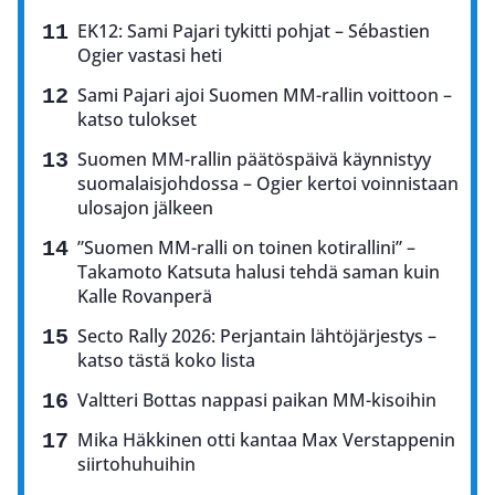
EK12: Sami Pajari tykitti pohjat – Sébastien
Ogier vastasi heti
Sami Pajari ajoi Suomen MM-rallin voittoon –
katso tulokset
Suomen MM-rallin päätöspäivä käynnistyy
suomalaisjohdossa – Ogier kertoi voinnistaan
ulosajon jälkeen
”Suomen MM-ralli on toinen kotirallini” –
Takamoto Katsuta halusi tehdä saman kuin
Kalle Rovanperä
Secto Rally 2026: Perjantain lähtöjärjestys –
katso tästä koko lista
Valtteri Bottas nappasi paikan MM-kisoihin
Mika Häkkinen otti kantaa Max Verstappenin
siirtohuhuihin