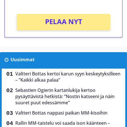
Ei kierrätysvaatimusta!
PELAA NYT
Uusimmat
Valtteri Bottas kertoi karun syyn keskeytyksilleen
– ”Kaikki alkaa palaa”
Sebastien Ogierin kartanlukija kertoo
pysäyttävistä hetkistä: ”Nostin katseeni ja näin
suuret puut edessämme”
Valtteri Bottas nappasi paikan MM-kisoihin
Rallin MM-taistelu voi saada ison käänteen –