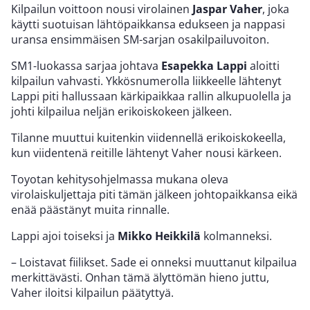
Kilpailun voittoon nousi virolainen
Jaspar Vaher
, joka
käytti suotuisan lähtöpaikkansa edukseen ja nappasi
uransa ensimmäisen SM-sarjan osakilpailuvoiton.
SM1-luokassa sarjaa johtava
Esapekka Lappi
aloitti
kilpailun vahvasti. Ykkösnumerolla liikkeelle lähtenyt
Lappi piti hallussaan kärkipaikkaa rallin alkupuolella ja
johti kilpailua neljän erikoiskokeen jälkeen.
Tilanne muuttui kuitenkin viidennellä erikoiskokeella,
kun viidentenä reitille lähtenyt Vaher nousi kärkeen.
Toyotan kehitysohjelmassa mukana oleva
virolaiskuljettaja piti tämän jälkeen johtopaikkansa eikä
enää päästänyt muita rinnalle.
Lappi ajoi toiseksi ja
Mikko Heikkilä
kolmanneksi.
– Loistavat fiilikset. Sade ei onneksi muuttanut kilpailua
merkittävästi. Onhan tämä älyttömän hieno juttu,
Vaher iloitsi kilpailun päätyttyä.