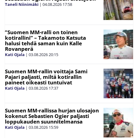
Taneli Niinimäki
|
04.08.2026
17:58
”Suomen MM-ralli on toinen
kotirallini” – Takamoto Katsuta
halusi tehdä saman kuin Kalle
Rovanperä
Kati Ojala
|
03.08.2026
20:15
Suomen MM-rallin voittaja Sami
Pajari paljasti, miltä kotirallin
paineet oikeasti tuntuivat
Kati Ojala
|
03.08.2026
17:37
Suomen MM-rallissa hurjan ulosajon
kokenut Sebastien Ogier paljasti
loppukauden suunnitelmansa
Kati Ojala
|
03.08.2026
15:59