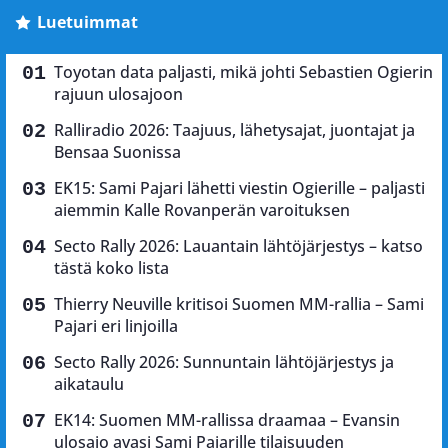
Luetuimmat
Toyotan data paljasti, mikä johti Sebastien Ogierin
rajuun ulosajoon
Ralliradio 2026: Taajuus, lähetysajat, juontajat ja
Bensaa Suonissa
EK15: Sami Pajari lähetti viestin Ogierille – paljasti
aiemmin Kalle Rovanperän varoituksen
Secto Rally 2026: Lauantain lähtöjärjestys – katso
tästä koko lista
Thierry Neuville kritisoi Suomen MM-rallia – Sami
Pajari eri linjoilla
Secto Rally 2026: Sunnuntain lähtöjärjestys ja
aikataulu
EK14: Suomen MM-rallissa draamaa – Evansin
ulosajo avasi Sami Pajarille tilaisuuden