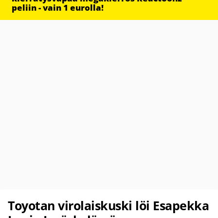
peliin - vain 1 eurolla!
Toyotan virolaiskuski löi Esapekka