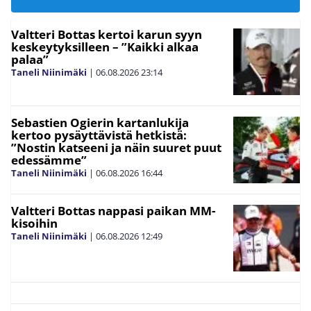
Valtteri Bottas kertoi karun syyn
keskeytyksilleen – ”Kaikki alkaa
palaa”
Taneli Niinimäki
|
06.08.2026
23:14
Sebastien Ogierin kartanlukija
kertoo pysäyttävistä hetkistä:
”Nostin katseeni ja näin suuret puut
edessämme”
Taneli Niinimäki
|
06.08.2026
16:44
Valtteri Bottas nappasi paikan MM-
kisoihin
Taneli Niinimäki
|
06.08.2026
12:49