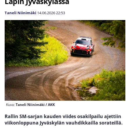
Lapin Jyväskylässä
Taneli Niinimäki
14.06.2026
22:53
Kuva:
Taneli Niinimäki / AKK
Rallin SM-sarjan kauden viides osakilpailu ajettiin
viikonloppuna Jyväskylän vauhdikkailla sorateillä.