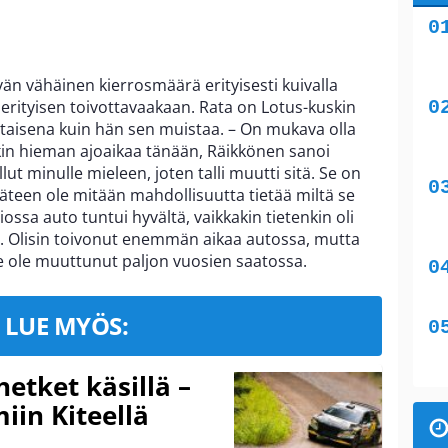
än vähäinen kierrosmäärä erityisesti kuivalla
ei erityisen toivottavaakaan. Rata on Lotus-kuskin
aisena kuin hän sen muistaa. – On mukava olla
n hieman ajoaikaa tänään, Räikkönen sanoi
ut minulle mieleen, joten talli muutti sitä. Se on
teen ole mitään mahdollisuutta tietää miltä se
ossa auto tuntui hyvältä, vaikkakin tietenkin oli
ä. Olisin toivonut enemmän aikaa autossa, mutta
e ole muuttunut paljon vuosien saatossa.
LUE MYÖS:
hetket käsillä –
iin Kiteellä