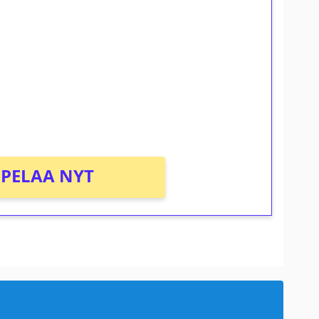
ilmaiskierroksia ilman
osta Tuohi 1000 -peliin (arvo 0,20€ per
PELAA NYT