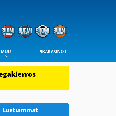
MUUT
PIKAKASINOT
egakierros
Luetuimmat