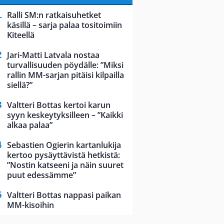
Ralli SM:n ratkaisuhetket
käsillä – sarja palaa tositoimiin
Kiteellä
Jari-Matti Latvala nostaa
turvallisuuden pöydälle: ”Miksi
rallin MM-sarjan pitäisi kilpailla
siellä?”
Valtteri Bottas kertoi karun
syyn keskeytyksilleen – ”Kaikki
alkaa palaa”
Sebastien Ogierin kartanlukija
kertoo pysäyttävistä hetkistä:
”Nostin katseeni ja näin suuret
puut edessämme”
Valtteri Bottas nappasi paikan
MM-kisoihin