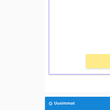
1€ = 10€ arvosta 
kierrätystä!
Talleta 1€
Saat heti 50 ilmaiskierr
kierros)!
Ei kierrätysvaatimusta!
Uusimmat