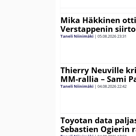
Mika Häkkinen ott
Verstappenin siirt
Taneli Niinimäki
|
05.08.2026
23:31
Thierry Neuville kr
MM-rallia – Sami Paj
Taneli Niinimäki
|
04.08.2026
22:42
Toyotan data paljas
Sebastien Ogierin 