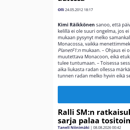
Olli
24.05.2012
18:17
Kimi Räikkönen
sanoo, että päiv
kelillä ei ole suuri ongelma, jos 
mukaan pysynyt melko samankalt
Monacossa, vaikka menettimmeki
PlanetF1:n
mukaan. – Ohjaus ei oll
muutettava Monacoon, eikä etukä
tulee tuntumaan. – Toisessa sessi
aika liukasta radan ollessa märk
tunnen radan melko hyvin eikä s
Ralli SM:n ratkaisu
sarja palaa tositoim
Taneli Niinimäki
|
08.08.2026
00:42