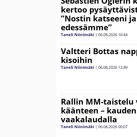
Sebastien Ogierin 
kertoo pysäyttävist
”Nostin katseeni j
edessämme”
Taneli Niinimäki
|
06.08.2026
16:44
Valtteri Bottas na
kisoihin
Taneli Niinimäki
|
06.08.2026
12:49
Rallin MM-taistelu 
käänteen – kauden
vaakalaudalla
Taneli Niinimäki
|
06.08.2026
00:07