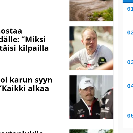
nostaa
älle: ”Miksi
äisi kilpailla
toi karun syyn
”Kaikki alkaa