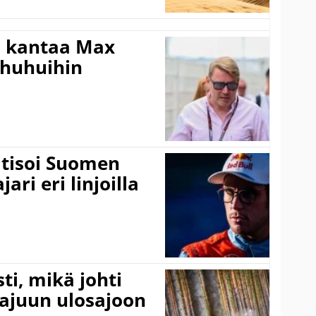
i kantaa Max
ohuhuihin
itisoi Suomen
ari eri linjoilla
ti, mikä johti
rajuun ulosajoon