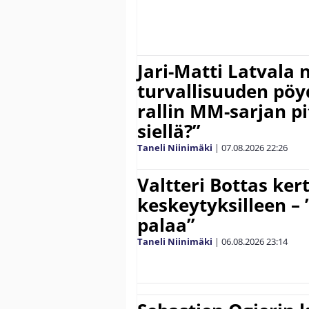
Jari-Matti Latvala 
turvallisuuden pöyd
rallin MM-sarjan pit
siellä?”
Taneli Niinimäki
|
07.08.2026
22:26
Valtteri Bottas ker
keskeytyksilleen – 
palaa”
Taneli Niinimäki
|
06.08.2026
23:14