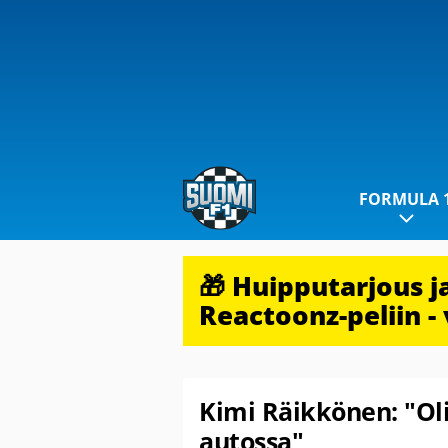
FORMULA 
🎁 Huipputarjous 
Reactoonz-peliin - 
Kimi Räikkönen: "Ol
autossa"