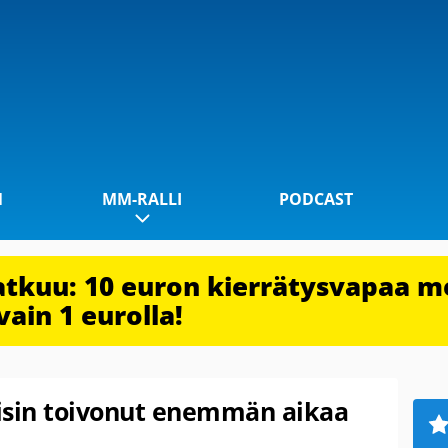
1
MM-RALLI
PODCAST
jatkuu: 10 euron kierrätysvapaa m
vain 1 eurolla!
isin toivonut enemmän aikaa