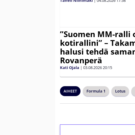
Taneli Niinimäki
|
04.08.2026
17:58
”Suomen MM-ralli 
kotirallini” – Tak
halusi tehdä saman
Rovanperä
Kati Ojala
|
03.08.2026
20:15
AIHEET
Formula 1
Lotus