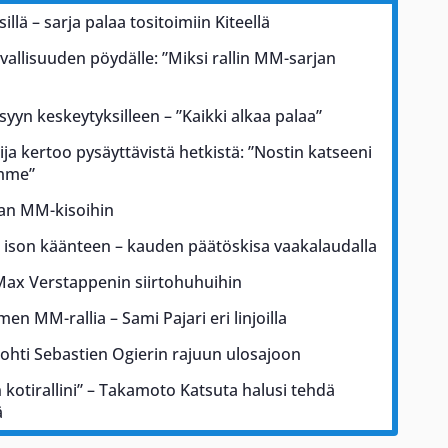
illä – sarja palaa tositoimiin Kiteellä
rvallisuuden pöydälle: ”Miksi rallin MM-sarjan
 syyn keskeytyksilleen – ”Kaikki alkaa palaa”
ja kertoo pysäyttävistä hetkistä: ”Nostin katseeni
ämme”
kan MM-kisoihin
a ison käänteen – kauden päätöskisa vaakalaudalla
Max Verstappenin siirtohuhuihin
men MM-rallia – Sami Pajari eri linjoilla
johti Sebastien Ogierin rajuun ulosajoon
kotirallini” – Takamoto Katsuta halusi tehdä
ä