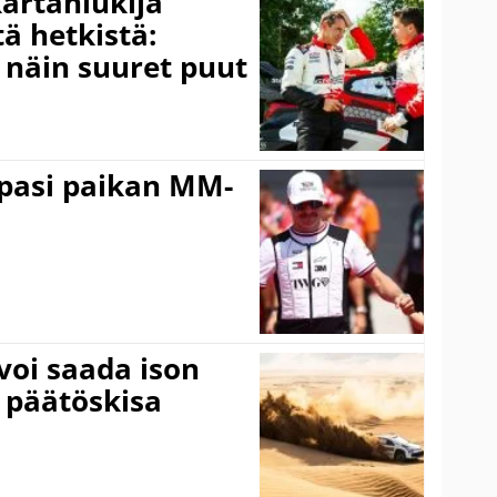
kartanlukija
ä hetkistä:
a näin suuret puut
ppasi paikan MM-
voi saada ison
 päätöskisa