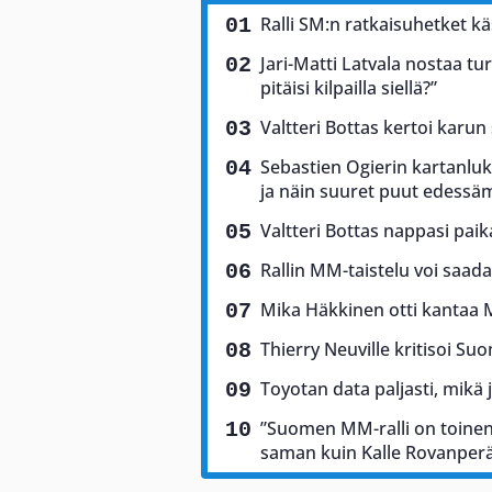
Ralli SM:n ratkaisuhetket käs
Jari-Matti Latvala nostaa tu
pitäisi kilpailla siellä?”
Valtteri Bottas kertoi karun
Sebastien Ogierin kartanluki
ja näin suuret puut edess
Valtteri Bottas nappasi pai
Rallin MM-taistelu voi saad
Mika Häkkinen otti kantaa 
Thierry Neuville kritisoi Suo
Toyotan data paljasti, mikä 
”Suomen MM-ralli on toinen 
saman kuin Kalle Rovanper