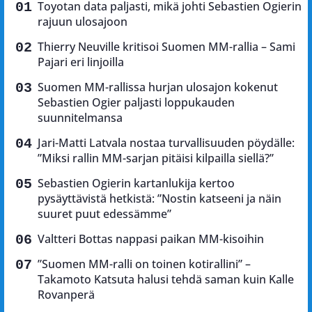
Toyotan data paljasti, mikä johti Sebastien Ogierin
rajuun ulosajoon
Thierry Neuville kritisoi Suomen MM-rallia – Sami
Pajari eri linjoilla
Suomen MM-rallissa hurjan ulosajon kokenut
Sebastien Ogier paljasti loppukauden
suunnitelmansa
Jari-Matti Latvala nostaa turvallisuuden pöydälle:
”Miksi rallin MM-sarjan pitäisi kilpailla siellä?”
Sebastien Ogierin kartanlukija kertoo
pysäyttävistä hetkistä: ”Nostin katseeni ja näin
suuret puut edessämme”
Valtteri Bottas nappasi paikan MM-kisoihin
”Suomen MM-ralli on toinen kotirallini” –
Takamoto Katsuta halusi tehdä saman kuin Kalle
Rovanperä