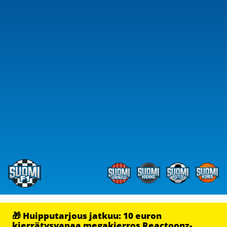
🎁 Huipputarjous jatkuu: 10 euron
kierrätysvapaa megakierros Reactoonz-