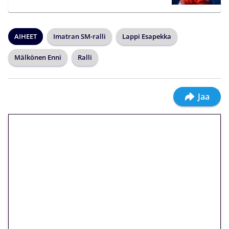
AIHEET
Imatran SM-ralli
Lappi Esapekka
Mälkönen Enni
Ralli
Jaa
🎁 Huipputarjous jatkuu: 10
euron kierrätysvapaa
megakierros Reactoonz-
peliin – vain 1 eurolla!
Peli: Reactoonz
Vain uusille asiakkaille!