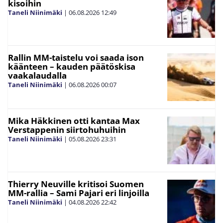
kisoihin
Taneli Niinimäki
|
06.08.2026
12:49
Rallin MM-taistelu voi saada ison
käänteen – kauden päätöskisa
vaakalaudalla
Taneli Niinimäki
|
06.08.2026
00:07
Mika Häkkinen otti kantaa Max
Verstappenin siirtohuhuihin
Taneli Niinimäki
|
05.08.2026
23:31
Thierry Neuville kritisoi Suomen
MM-rallia – Sami Pajari eri linjoilla
Taneli Niinimäki
|
04.08.2026
22:42