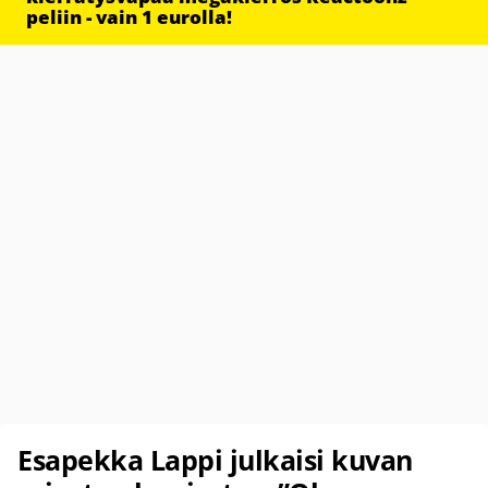
peliin - vain 1 eurolla!
Esapekka Lappi julkaisi kuvan