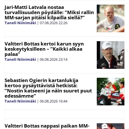
Jari-Matti Latvala nostaa
turvallisuuden pöydälle: ”Miksi rallin
MM-sarjan pitäisi kilpailla siellä?”
Taneli Niinimäki
|
07.08.2026
22:26
Valtteri Bottas kertoi karun syyn
keskeytyksilleen – ”Kaikki alkaa
palaa”
Taneli Niinimäki
|
06.08.2026
23:14
Sebastien Ogierin kartanlukija
kertoo pysäyttävistä hetkistä:
”Nostin katseeni ja näin suuret puut
edessämme”
Taneli Niinimäki
|
06.08.2026
16:44
Valtteri Bottas nappasi paikan MM-