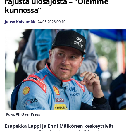
rajusta ulosajosta – ”Olemme
kunnossa”
Juuso Koivumäki
24.05.2026
09:10
Kuva:
All Over Press
Esapekka Lappi ja Enni Mälkönen keskeyttivät