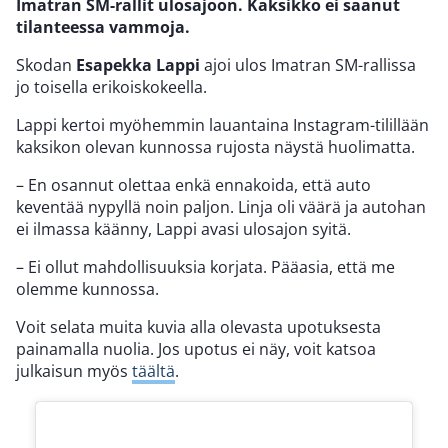
Imatran SM-rallit ulosajoon. Kaksikko ei saanut
tilanteessa vammoja.
Skodan
Esapekka Lappi
ajoi ulos Imatran SM-rallissa
jo toisella erikoiskokeella.
Lappi kertoi myöhemmin lauantaina Instagram-tilillään
kaksikon olevan kunnossa rujosta näystä huolimatta.
– En osannut olettaa enkä ennakoida, että auto
keventää nypyllä noin paljon. Linja oli väärä ja autohan
ei ilmassa käänny, Lappi avasi ulosajon syitä.
– Ei ollut mahdollisuuksia korjata. Pääasia, että me
olemme kunnossa.
Voit selata muita kuvia alla olevasta upotuksesta
painamalla nuolia. Jos upotus ei näy, voit katsoa
julkaisun myös
täältä
.