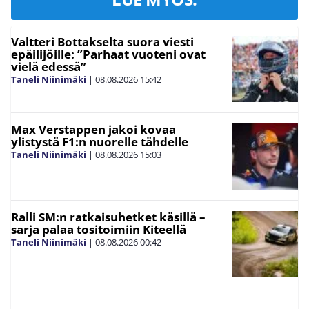
Valtteri Bottakselta suora viesti
epäilijöille: ”Parhaat vuoteni ovat
vielä edessä”
Taneli Niinimäki
|
08.08.2026
15:42
Max Verstappen jakoi kovaa
ylistystä F1:n nuorelle tähdelle
Taneli Niinimäki
|
08.08.2026
15:03
Ralli SM:n ratkaisuhetket käsillä –
sarja palaa tositoimiin Kiteellä
Taneli Niinimäki
|
08.08.2026
00:42