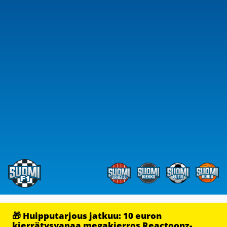
🎁 Huipputarjous jatkuu: 10 euron
kierrätysvapaa megakierros Reactoonz-