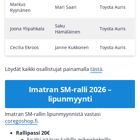
Markus
Mari Saari
Toyota Auris
Ryynänen
Saku
Joona Ylipahkala
Toyota Auris
Hämäläinen
Cecilia Ekroos
Janne Kukkonen
Toyota Auris
Löydät kaikki osallistujat painamalla
tästä
.
Imatran SM-ralli 2026 –
lipunmyynti
Imatran SM-rallin lipunmyynnistä vastasi
coregoshop.fi
.
Rallipassi 20€
Sisälsi pääsyn kaikille erikoiskokeille