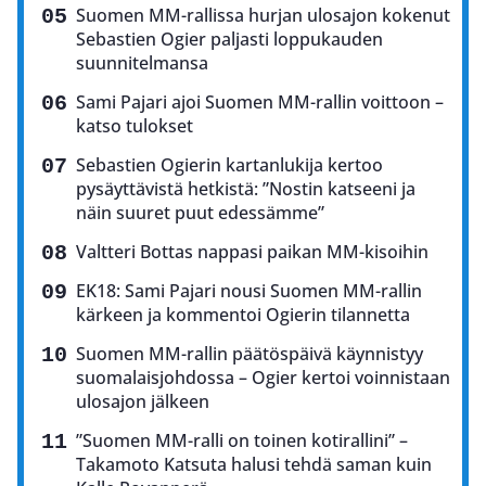
Suomen MM-rallissa hurjan ulosajon kokenut
Sebastien Ogier paljasti loppukauden
suunnitelmansa
Sami Pajari ajoi Suomen MM-rallin voittoon –
katso tulokset
Sebastien Ogierin kartanlukija kertoo
pysäyttävistä hetkistä: ”Nostin katseeni ja
näin suuret puut edessämme”
Valtteri Bottas nappasi paikan MM-kisoihin
EK18: Sami Pajari nousi Suomen MM-rallin
kärkeen ja kommentoi Ogierin tilannetta
Suomen MM-rallin päätöspäivä käynnistyy
suomalaisjohdossa – Ogier kertoi voinnistaan
ulosajon jälkeen
”Suomen MM-ralli on toinen kotirallini” –
Takamoto Katsuta halusi tehdä saman kuin