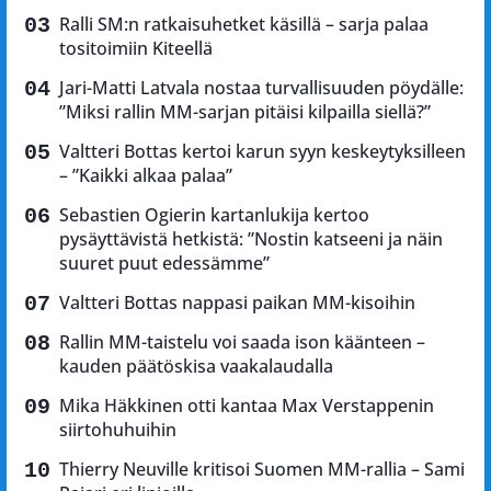
Ralli SM:n ratkaisuhetket käsillä – sarja palaa
tositoimiin Kiteellä
Jari-Matti Latvala nostaa turvallisuuden pöydälle:
”Miksi rallin MM-sarjan pitäisi kilpailla siellä?”
Valtteri Bottas kertoi karun syyn keskeytyksilleen
– ”Kaikki alkaa palaa”
Sebastien Ogierin kartanlukija kertoo
pysäyttävistä hetkistä: ”Nostin katseeni ja näin
suuret puut edessämme”
Valtteri Bottas nappasi paikan MM-kisoihin
Rallin MM-taistelu voi saada ison käänteen –
kauden päätöskisa vaakalaudalla
Mika Häkkinen otti kantaa Max Verstappenin
siirtohuhuihin
Thierry Neuville kritisoi Suomen MM-rallia – Sami