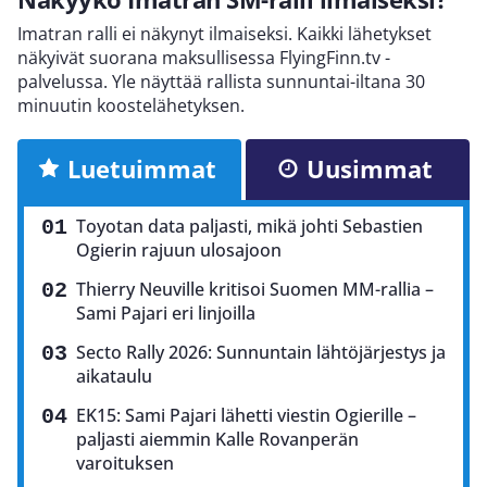
Imatran ralli ei näkynyt ilmaiseksi. Kaikki lähetykset
näkyivät suorana maksullisessa FlyingFinn.tv -
palvelussa. Yle näyttää rallista sunnuntai-iltana 30
minuutin koostelähetyksen.
Luetuimmat
Uusimmat
Toyotan data paljasti, mikä johti Sebastien
Ogierin rajuun ulosajoon
Thierry Neuville kritisoi Suomen MM-rallia –
Sami Pajari eri linjoilla
Secto Rally 2026: Sunnuntain lähtöjärjestys ja
aikataulu
EK15: Sami Pajari lähetti viestin Ogierille –
paljasti aiemmin Kalle Rovanperän
varoituksen