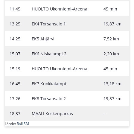
11:45
HUOLTO Ukonniemi-Areena
45 min
13:25
EK4 Torsansalo 1
19,87 km
14:25
EK5 Ahjärvi
7,52 km
15:07
EK6 Niskalampi 2
2,20 km
15:19
HUOLTO Ukonniemi-Areena
45 min
16:45
EK7 Kuokkalampi
13,18 km
17:26
EK8 Torsansalo 2
19,87 km
18:37
MAALI Koskenparras
–
Lähde:
RalliSM