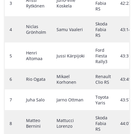
Anssi
Juho-Ville
3
Fabia
42:23.
Rytkönen
Koskela
RS
Skoda
Niclas
4
Samu Vaaleri
Fabia
43:14.
Grönholm
RS
Ford
Henri
5
Jussi Kärpijoki
Fiesta
43:31.
Altomaa
Rally3
Mikael
Renault
6
Rio Ogata
43:45.
Korhonen
Clio RS
Toyota
7
Juha Salo
Jarno Ottman
43:57.
Yaris
Skoda
Matteo
Mattucci
8
Fabia
44:07.
Bernini
Lorenzo
RS