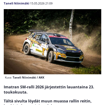
Taneli Niinimäki
15.05.2026
21:09
Kuva:
Taneli Niinimäki / AKK
Imatran SM-ralli 2026 järjestettin lauantaina 23.
toukokuuta.
Tältä sivulta löydät muun muassa rallin reitin,