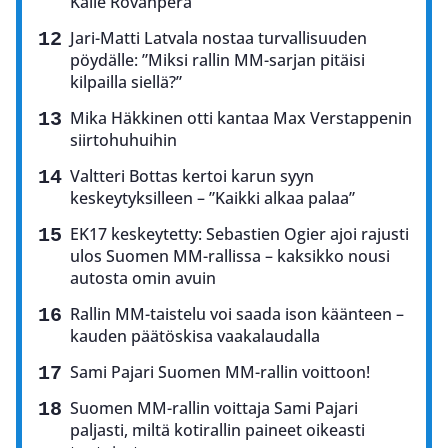
Kalle Rovanperä
Jari-Matti Latvala nostaa turvallisuuden
pöydälle: ”Miksi rallin MM-sarjan pitäisi
kilpailla siellä?”
Mika Häkkinen otti kantaa Max Verstappenin
siirtohuhuihin
Valtteri Bottas kertoi karun syyn
keskeytyksilleen – ”Kaikki alkaa palaa”
EK17 keskeytetty: Sebastien Ogier ajoi rajusti
ulos Suomen MM-rallissa – kaksikko nousi
autosta omin avuin
Rallin MM-taistelu voi saada ison käänteen –
kauden päätöskisa vaakalaudalla
Sami Pajari Suomen MM-rallin voittoon!
Suomen MM-rallin voittaja Sami Pajari
paljasti, miltä kotirallin paineet oikeasti