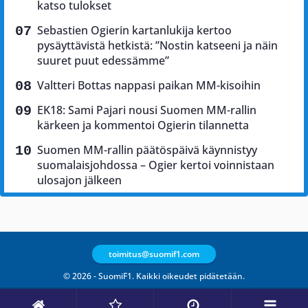
katso tulokset
Sebastien Ogierin kartanlukija kertoo
pysäyttävistä hetkistä: ”Nostin katseeni ja näin
suuret puut edessämme”
Valtteri Bottas nappasi paikan MM-kisoihin
EK18: Sami Pajari nousi Suomen MM-rallin
kärkeen ja kommentoi Ogierin tilannetta
Suomen MM-rallin päätöspäivä käynnistyy
suomalaisjohdossa – Ogier kertoi voinnistaan
ulosajon jälkeen
toimitus@suomif1.com
© 2026 - SuomiF1. Kaikki oikeudet pidätetään.