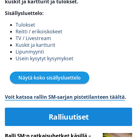
kuskit ja kartturit ja tulokset.
Sisällysluettelo:
Tulokset
Reitti / erikoiskokeet
TV / Livestream
Kuskit ja kartturit
Lipunmyynti
Usein kysytyt kysymykset
Näytä koko sisällysluettelo
Voit katsoa rallin SM-sarjan pistetilanteen täältä
.
Ralliuutiset
Ralli SM:n ratkaisuhetket käsillä –