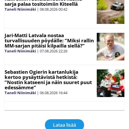
sarja palaa tositoimiin Kiteellä
Taneli Niinimäki
|
08.08.2026
00:42
Jari-Matti Latvala nostaa
turvallisuuden pöydälle: ”Miksi rallin
MM-sarjan pitäisi kilpailla siellä?”
Taneli Niinimäki
|
07.08.2026
22:26
Sebastien Ogierin kartanlukija
kertoo pysäyttävistä hetkistä:
”Nostin katseeni ja näin suuret puut
edessämme”
Taneli Niinimäki
|
06.08.2026
16:44
Lataa lisää