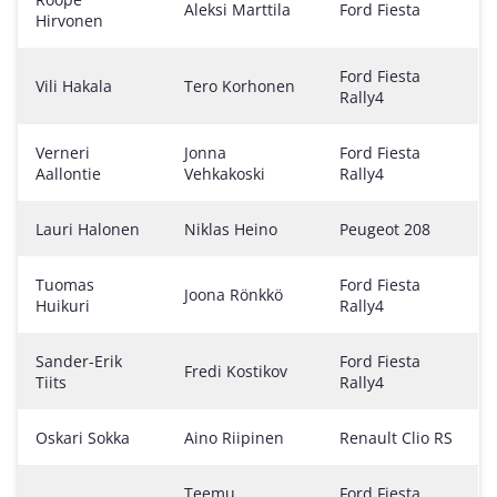
Aleksi Marttila
Ford Fiesta
Hirvonen
Ford Fiesta
Vili Hakala
Tero Korhonen
Rally4
Verneri
Jonna
Ford Fiesta
Aallontie
Vehkakoski
Rally4
Lauri Halonen
Niklas Heino
Peugeot 208
Tuomas
Ford Fiesta
Joona Rönkkö
Huikuri
Rally4
Sander-Erik
Ford Fiesta
Fredi Kostikov
Tiits
Rally4
Oskari Sokka
Aino Riipinen
Renault Clio RS
Teemu
Ford Fiesta