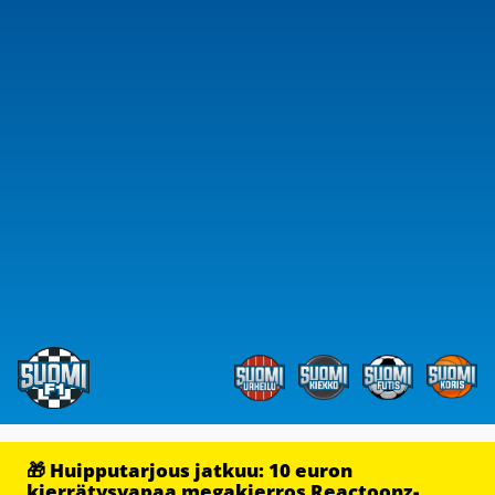
🎁 Huipputarjous jatkuu: 10 euron
kierrätysvapaa megakierros Reactoonz-