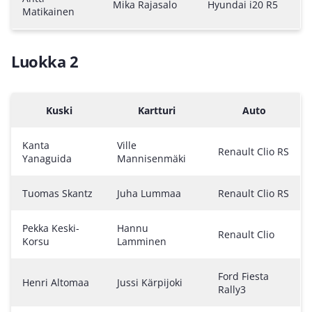
Mika Rajasalo
Hyundai i20 R5
Matikainen
Luokka 2
Kuski
Kartturi
Auto
Kanta
Ville
Renault Clio RS
Yanaguida
Mannisenmäki
Tuomas Skantz
Juha Lummaa
Renault Clio RS
Pekka Keski-
Hannu
Renault Clio
Korsu
Lamminen
Ford Fiesta
Henri Altomaa
Jussi Kärpijoki
Rally3