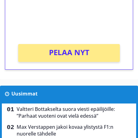
Talleta 1€
Saat heti 50 ilmaiskierrosta Tuohi 1000 -
peliin (arvo 0,20€ per kierros)!
Ei kierrätysvaatimusta!
PELAA NYT
Uusimmat
Valtteri Bottakselta suora viesti epäilijöille:
”Parhaat vuoteni ovat vielä edessä”
Max Verstappen jakoi kovaa ylistystä F1:n
nuorelle tähdelle