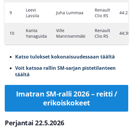
Leevi
Renault
9
Juha Lummaa
44:23.
Lassila
Clio RS
Kanta
Ville
Renault
10
44:30.
Yanaguida
Mannisenmäki
Clio RS
Katso tulokset kokonaisuudessaan täältä
Voit katsoa rallin SM-sarjan pistetilanteen
täältä
Imatran SM-ralli 2026 – reitti /
erikoiskokeet
Perjantai 22.5.2026