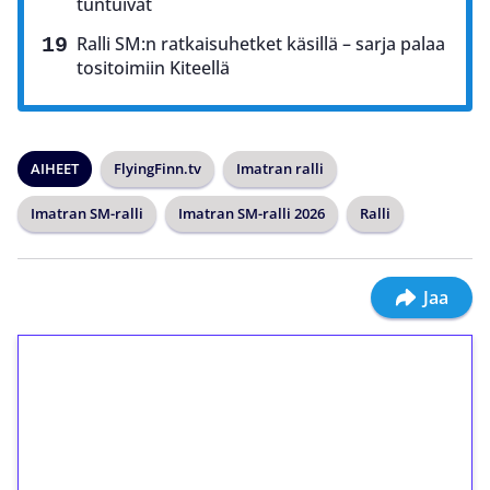
tuntuivat
Ralli SM:n ratkaisuhetket käsillä – sarja palaa
tositoimiin Kiteellä
AIHEET
FlyingFinn.tv
Imatran ralli
Imatran SM-ralli
Imatran SM-ralli 2026
Ralli
Jaa
1€ = 10€ arvosta
ilmaiskierroksia ilman
kierrätystä!