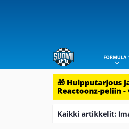
FORMULA 
🎁 Huipputarjous 
Reactoonz-peliin - 
Kaikki artikkelit: Im