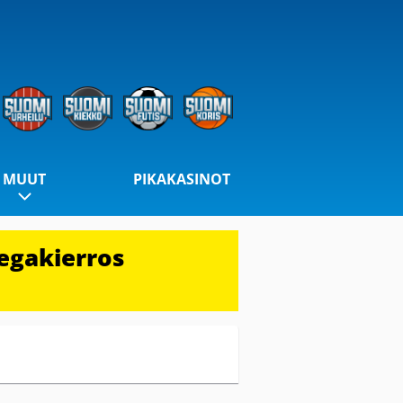
MUUT
PIKAKASINOT
egakierros