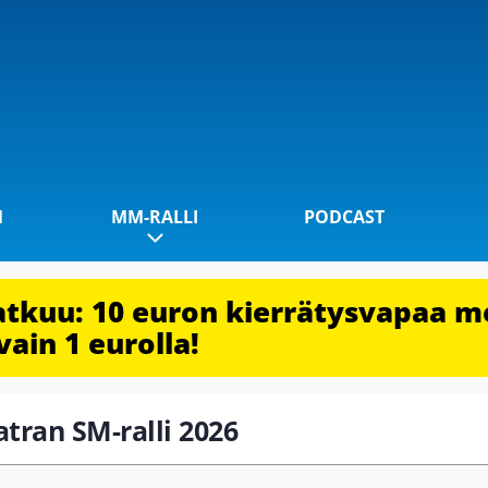
1
MM-RALLI
PODCAST
jatkuu: 10 euron kierrätysvapaa m
vain 1 eurolla!
atran SM-ralli 2026