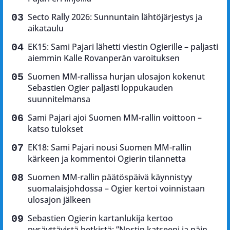
Secto Rally 2026: Sunnuntain lähtöjärjestys ja
aikataulu
EK15: Sami Pajari lähetti viestin Ogierille – paljasti
aiemmin Kalle Rovanperän varoituksen
Suomen MM-rallissa hurjan ulosajon kokenut
Sebastien Ogier paljasti loppukauden
suunnitelmansa
Sami Pajari ajoi Suomen MM-rallin voittoon –
katso tulokset
EK18: Sami Pajari nousi Suomen MM-rallin
kärkeen ja kommentoi Ogierin tilannetta
Suomen MM-rallin päätöspäivä käynnistyy
suomalaisjohdossa – Ogier kertoi voinnistaan
ulosajon jälkeen
Sebastien Ogierin kartanlukija kertoo
pysäyttävistä hetkistä: ”Nostin katseeni ja näin