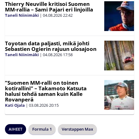
Thierry Neuville kritisoi Suomen
MM-rallia – Sami Pajari eri linjoilla
Taneli Niinimäki
|
04.08.2026
22:42
Toyotan data paljasti, mikä johti
Sebastien Ogierin rajuun ulosajoon
Taneli Niinimäki
|
04.08.2026
17:58
”Suomen MM-ralli on toinen
kotirallini” – Takamoto Katsuta
halusi tehdä saman kuin Kalle
Rovanperä
Kati Ojala
|
03.08.2026
20:15
AIHEET
Formula 1
Verstappen Max