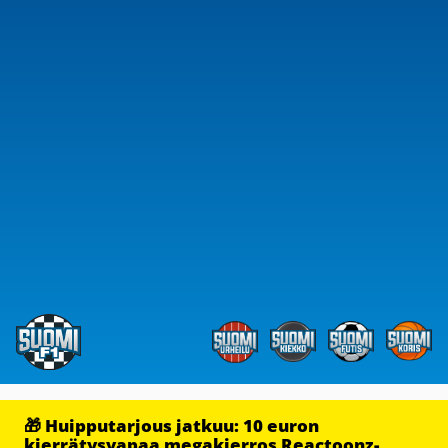
🎁 Huipputarjous jatkuu: 10 euron
kierrätysvapaa megakierros Reactoonz-