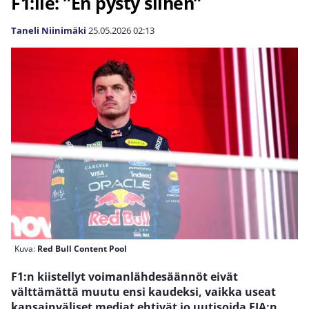
F1:lle: ”En pysty siihen”
Taneli Niinimäki
25.05.2026
02:13
Kuva:
Red Bull Content Pool
F1:n kiistellyt voimanlähdesäännöt eivät
välttämättä muutu ensi kaudeksi, vaikka useat
kansainväliset mediat ehtivät jo uutisoida FIA:n