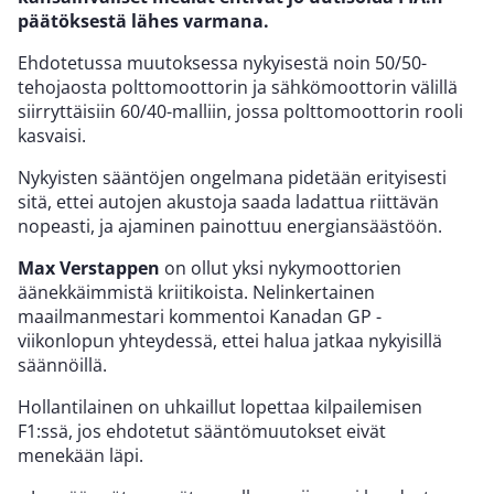
päätöksestä lähes varmana.
Ehdotetussa muutoksessa nykyisestä noin 50/50-
tehojaosta polttomoottorin ja sähkömoottorin välillä
siirryttäisiin 60/40-malliin, jossa polttomoottorin rooli
kasvaisi.
Nykyisten sääntöjen ongelmana pidetään erityisesti
sitä, ettei autojen akustoja saada ladattua riittävän
nopeasti, ja ajaminen painottuu energiansäästöön.
Max Verstappen
on ollut yksi nykymoottorien
äänekkäimmistä kriitikoista. Nelinkertainen
maailmanmestari kommentoi Kanadan GP -
viikonlopun yhteydessä, ettei halua jatkaa nykyisillä
säännöillä.
Hollantilainen on uhkaillut lopettaa kilpailemisen
F1:ssä, jos ehdotetut sääntömuutokset eivät
menekään läpi.