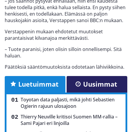
– Jos säännöt pysyvät ennallaan, niin ensi kaudesta
tulee todella pitkä, enkä halua sellaista. En pysty siihen
henkisesti, en todellakaan. Elämässä on paljon
hauskojakin asioita, Verstappen sanoi BBC:n mukaan.
Verstappenin mukaan ehdotetut muutokset
parantaisivat kilvanajoa merkittävästi.
– Tuote paranisi, joten olisin silloin onnellisempi. Sitä
haluan.
Päätöksiä sääntömuutoksista odotetaan lähiviikkoina.
Luetuimmat
Uusimmat
Toyotan data paljasti, mikä johti Sebastien
Ogierin rajuun ulosajoon
Thierry Neuville kritisoi Suomen MM-rallia –
Sami Pajari eri linjoilla