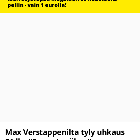
peliin - vain 1 eurolla!
Max Verstappenilta tyly uhkaus