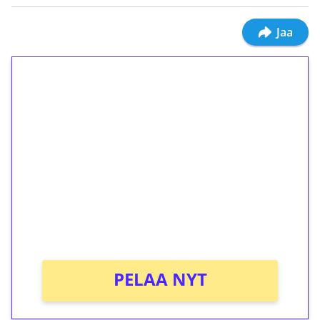
Jaa
1€ = 10€ arvosta
ilmaiskierroksia ilman
kierrätystä!
Talleta 1€
Saat heti 50 ilmaiskierrosta Tuohi 1000 -
peliin (arvo 0,20€ per kierros)!
Ei kierrätysvaatimusta!
PELAA NYT