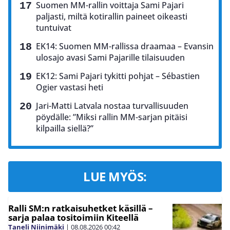
Suomen MM-rallin voittaja Sami Pajari
paljasti, miltä kotirallin paineet oikeasti
tuntuivat
EK14: Suomen MM-rallissa draamaa – Evansin
ulosajo avasi Sami Pajarille tilaisuuden
EK12: Sami Pajari tykitti pohjat – Sébastien
Ogier vastasi heti
Jari-Matti Latvala nostaa turvallisuuden
pöydälle: ”Miksi rallin MM-sarjan pitäisi
kilpailla siellä?”
LUE MYÖS:
Ralli SM:n ratkaisuhetket käsillä –
sarja palaa tositoimiin Kiteellä
Taneli Niinimäki
|
08.08.2026
00:42