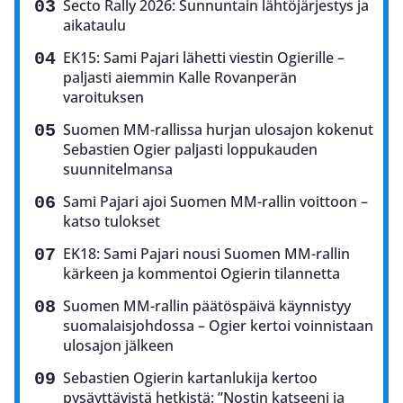
Secto Rally 2026: Sunnuntain lähtöjärjestys ja
aikataulu
EK15: Sami Pajari lähetti viestin Ogierille –
paljasti aiemmin Kalle Rovanperän
varoituksen
Suomen MM-rallissa hurjan ulosajon kokenut
Sebastien Ogier paljasti loppukauden
suunnitelmansa
Sami Pajari ajoi Suomen MM-rallin voittoon –
katso tulokset
EK18: Sami Pajari nousi Suomen MM-rallin
kärkeen ja kommentoi Ogierin tilannetta
Suomen MM-rallin päätöspäivä käynnistyy
suomalaisjohdossa – Ogier kertoi voinnistaan
ulosajon jälkeen
Sebastien Ogierin kartanlukija kertoo
pysäyttävistä hetkistä: ”Nostin katseeni ja