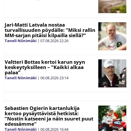
Jari-Matti Latvala nostaa
turvallisuuden pöydälle: ”Miksi rallin
MM-sarjan pitäisi kilpailla siellä?”
Taneli Niinimäki
|
07.08.2026
22:26
Valtteri Bottas kertoi karun syyn
keskeytyksilleen – ”Kaikki alkaa
palaa”
Taneli Niinimäki
|
06.08.2026
23:14
Sebastien Ogierin kartanlukija
kertoo pysäyttävistä hetkistä:
”Nostin katseeni ja näin suuret puut
edessämme”
Taneli Niinimäki
|
06.08.2026
16:44