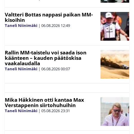
Valtteri Bottas nappasi paikan MM-
kisoihin
Taneli Niinimäki
|
06.08.2026
12:49
Rallin MM-taistelu voi saada ison
käänteen – kauden päätöskisa
vaakalaudalla
Taneli Niinimäki
|
06.08.2026
00:07
Mika Häkkinen otti kantaa Max
Verstappenin siirtohuhuihin
Taneli Niinimäki
|
05.08.2026
23:31