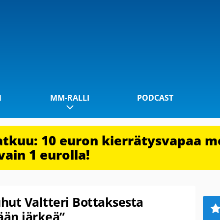
1
MM-RALLI
PODCAST
jatkuu: 10 euron kierrätysvapaa m
vain 1 eurolla!
hut Valtteri Bottaksesta
ään järkeä”