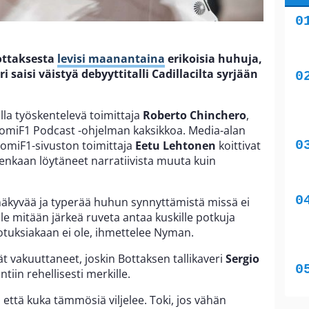
ottaksesta
levisi maanantaina
erikoisia huhuja,
aisi väistyä debyyttitalli Cadillacilta syrjään
illa työskentelevä toimittaja
Roberto Chinchero
,
uomiF1 Podcast -ohjelman kaksikkoa. Media-alan
omiF1-sivuston toimittaja
Eetu Lehtonen
koittivat
tenkaan löytäneet narratiivista muuta kuin
inäkyvää ja typerää huhun synnyttämistä missä ei
le mitään järkeä ruveta antaa kuskille potkuja
dotuksiakaan ei ole, ihmettelee Nyman.
vät vakuuttaneet, joskin Bottaksen tallikaveri
Sergio
iin rehellisesti merkille.
että kuka tämmösiä viljelee. Toki, jos vähän