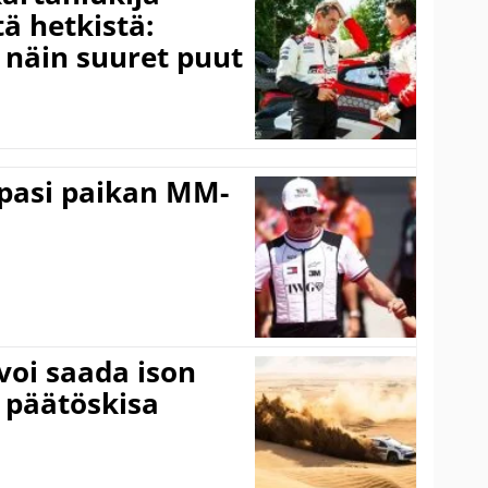
ä hetkistä:
a näin suuret puut
ppasi paikan MM-
voi saada ison
 päätöskisa