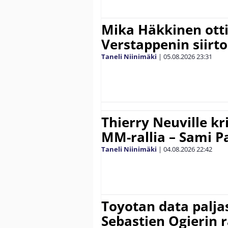
Mika Häkkinen ott
Verstappenin siirt
Taneli Niinimäki
|
05.08.2026
23:31
Thierry Neuville kr
MM-rallia – Sami Paj
Taneli Niinimäki
|
04.08.2026
22:42
Toyotan data paljas
Sebastien Ogierin 