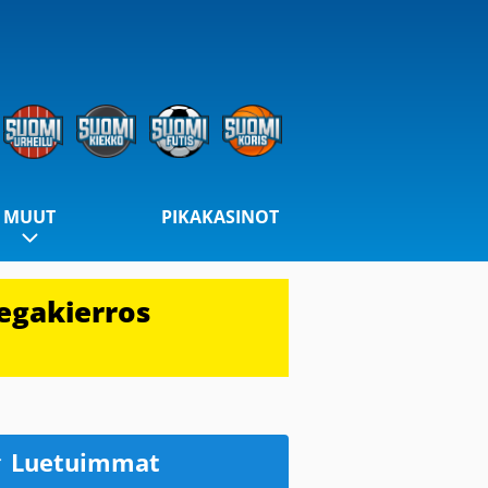
MUUT
PIKAKASINOT
egakierros
Luetuimmat