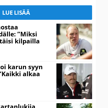
LUE LISÄÄ
nostaa
älle: ”Miksi
äisi kilpailla
toi karun syyn
”Kaikki alkaa
kartanlukija