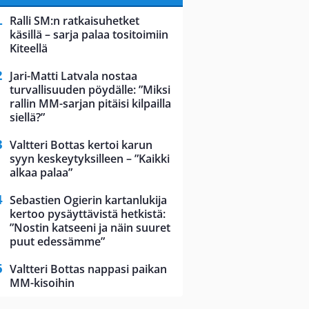
Ralli SM:n ratkaisuhetket
käsillä – sarja palaa tositoimiin
Kiteellä
Jari-Matti Latvala nostaa
turvallisuuden pöydälle: ”Miksi
rallin MM-sarjan pitäisi kilpailla
siellä?”
Valtteri Bottas kertoi karun
syyn keskeytyksilleen – ”Kaikki
alkaa palaa”
Sebastien Ogierin kartanlukija
kertoo pysäyttävistä hetkistä:
”Nostin katseeni ja näin suuret
puut edessämme”
Valtteri Bottas nappasi paikan
MM-kisoihin