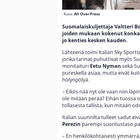
Kuva:
All Over Press
Suomalaiskuljettaja Valtteri B
joiden mukaan kokenut konkari s
jo kenties kesken kauden.
Lähteenä toimi Italian Sky Sports
jonka tarinat puhuttivat myös S
monitaituri
Eetu Nyman
sekä Su
pureskella asiaa, mutta eivät kui
hölynpölyä.
– Eikös nää nyt ole vaan niin läp
ole mitään perää? Eihän tuossa o
tollasesta tallista, kun mitään o
Italian suunnilta tulleet sadut ei
Perezin
parempi suoritustaso pant
– En henkilökohtaisesti ymmärrä, 