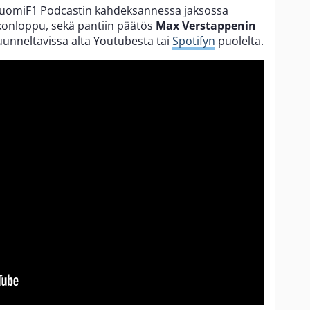
 SuomiF1 Podcastin kahdeksannessa jaksossa
ikonloppu, sekä pantiin päätös
Max Verstappenin
uunneltavissa alta Youtubesta tai
Spotifyn
puolelta.