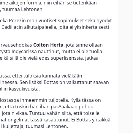
ime aikojen formia, niin eihän se tietenkään
ä, tuumaa Lehtonen.
 sekä Perezin monivuotiset sopimukset sekä hyödyt
Cadillacin alkutaipaleella, joita ei yksinkertaisesti
korvausehdokas
Colton Herta
, jota sinne ollaan
stä Indycarissa nauttinut, mutta ei ole tuolla
ikä sillä ole vielä edes superlisenssiä, jatkaa
ussa, ettei tuloksia kannata vieläkään
aiheessa. Sen lisäksi Bottas on vaikuttanut saavan
lin kasvukivuista.
ulostasoa ihmeemmin tuijotella. Kyllä tässä on
an, että tuskin hän ihan pas*aakaan puhuu
jotain vikaa. Tuntuu vähän siltä, että toiselle
at ongelmat tässä kasautunut. Ei Bottas yhtäkkiä
 kuljettaja, tuumasi Lehtonen.