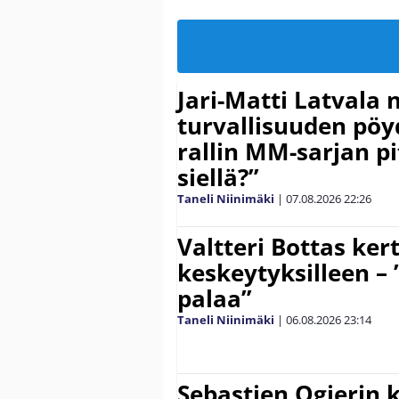
Jari-Matti Latvala 
turvallisuuden pöyd
rallin MM-sarjan pit
siellä?”
Taneli Niinimäki
|
07.08.2026
22:26
Valtteri Bottas ker
keskeytyksilleen – 
palaa”
Taneli Niinimäki
|
06.08.2026
23:14
Sebastien Ogierin 