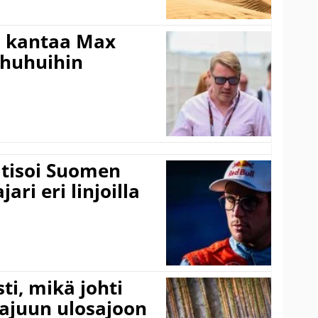
i kantaa Max
ohuhuihin
itisoi Suomen
ari eri linjoilla
ti, mikä johti
rajuun ulosajoon