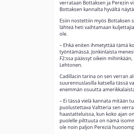
verrataan Bottaksen ja Perezin vi
Bottaksen kannalta hyvältä näyt
Esiin nostettiin myös Bottaksen
lähteä heti vaihtamaan kuljettajia 
ole.
– Ehkä eniten ihmetyttää tämä 
työntämässä. Jonkinlaista menesty
F2:ssa päässyt oikein mihinkään, e
Lehtonen.
Cadillacin tarina on sen verran al
suurennuslasilla katsella tässä v
enemmän osuutta amerikkalaistal
– Ei tässä vielä kannata mitään t
puolustettava Valtteria sen verr
haastatteluissa, kun koko ajan on 
puolelle pilttuuta on nämä isomm
ole noin paljon Pereziä huonompi