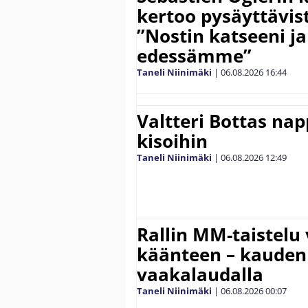
kertoo pysäyttävist
”Nostin katseeni j
edessämme”
Taneli Niinimäki
|
06.08.2026
16:44
Valtteri Bottas na
kisoihin
Taneli Niinimäki
|
06.08.2026
12:49
Rallin MM-taistelu 
käänteen – kauden
vaakalaudalla
Taneli Niinimäki
|
06.08.2026
00:07