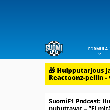
FORMULA 
🎁 Huipputarjous 
Reactoonz-peliin - 
SuomiF1 Podcast: Hu
puhuttavat – ”Ei mit