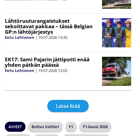
Lähtöruuturangaistukset
sekoittavat pakkaa – tässä Belgian
GP:n lähtöjärjestys
Eetu Lehtonen
|
19.07.2026
13:35
EK17: Sami Pajarin jättipotti enää
yhden pätkän päässä
Eetu Lehtonen
|
19.07.2026
12:02
Lataa lisää
AIHEET
Bottas Valtteri
F1
F1-kausi 2026