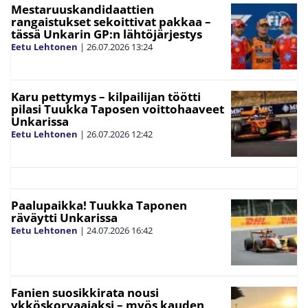
Mestaruuskandidaattien
rangaistukset sekoittivat pakkaa –
tässä Unkarin GP:n lähtöjärjestys
Eetu Lehtonen
|
26.07.2026
13:24
Karu pettymys – kilpailijan töötti
pilasi Tuukka Taposen voittohaaveet
Unkarissa
Eetu Lehtonen
|
26.07.2026
12:42
Paalupaikka! Tuukka Taponen
räväytti Unkarissa
Eetu Lehtonen
|
24.07.2026
16:42
Fanien suosikkirata nousi
ykköskorvaajaksi – myös kauden