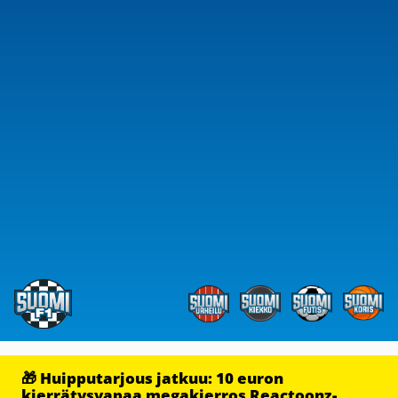
🎁 Huipputarjous jatkuu: 10 euron
kierrätysvapaa megakierros Reactoonz-