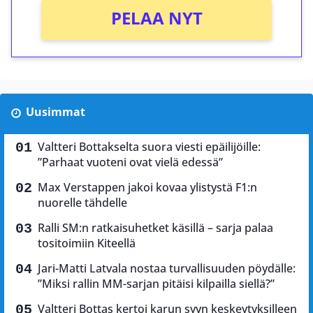
PELAA NYT
Uusimmat
Valtteri Bottakselta suora viesti epäilijöille:
”Parhaat vuoteni ovat vielä edessä”
Max Verstappen jakoi kovaa ylistystä F1:n
nuorelle tähdelle
Ralli SM:n ratkaisuhetket käsillä – sarja palaa
tositoimiin Kiteellä
Jari-Matti Latvala nostaa turvallisuuden pöydälle:
”Miksi rallin MM-sarjan pitäisi kilpailla siellä?”
Valtteri Bottas kertoi karun syyn keskeytyksilleen