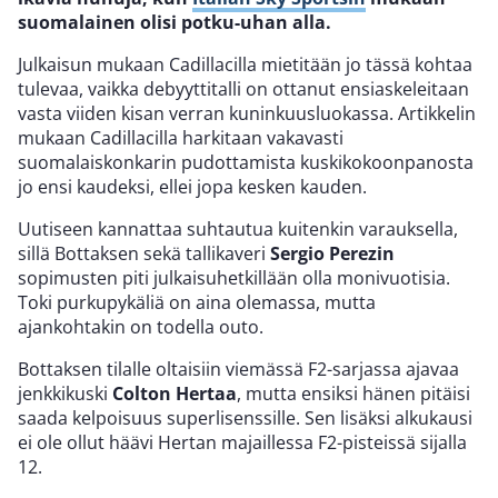
suomalainen olisi potku-uhan alla.
Julkaisun mukaan Cadillacilla mietitään jo tässä kohtaa
tulevaa, vaikka debyyttitalli on ottanut ensiaskeleitaan
vasta viiden kisan verran kuninkuusluokassa. Artikkelin
mukaan Cadillacilla harkitaan vakavasti
suomalaiskonkarin pudottamista kuskikokoonpanosta
jo ensi kaudeksi, ellei jopa kesken kauden.
Uutiseen kannattaa suhtautua kuitenkin varauksella,
sillä Bottaksen sekä tallikaveri
Sergio Perezin
sopimusten piti julkaisuhetkillään olla monivuotisia.
Toki purkupykäliä on aina olemassa, mutta
ajankohtakin on todella outo.
Bottaksen tilalle oltaisiin viemässä F2-sarjassa ajavaa
jenkkikuski
Colton Hertaa
, mutta ensiksi hänen pitäisi
saada kelpoisuus superlisenssille. Sen lisäksi alkukausi
ei ole ollut häävi Hertan majaillessa F2-pisteissä sijalla
12.