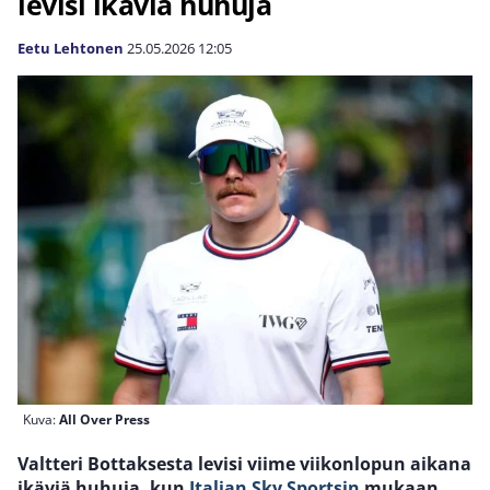
levisi ikäviä huhuja
Eetu Lehtonen
25.05.2026
12:05
Kuva:
All Over Press
Valtteri Bottaksesta levisi viime viikonlopun aikana
ikäviä huhuja, kun
Italian Sky Sportsin
mukaan