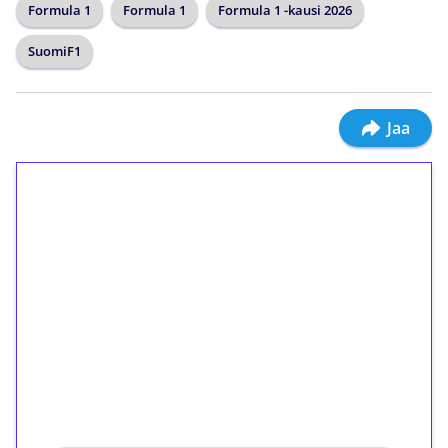
Formula 1
Formula 1
Formula 1 -kausi 2026
SuomiF1
Jaa
1€ = 10€ arvosta
ilmaiskierroksia ilman
kierrätystä!
Talleta 1€
Saat heti 50 ilmaiskierrosta Tuohi 1000 -
peliin (arvo 0,20€ per kierros)!
Ei kierrätysvaatimusta!