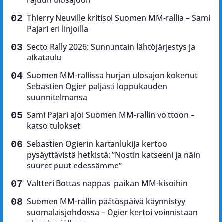
rajuun ulosajoon
Thierry Neuville kritisoi Suomen MM-rallia – Sami
Pajari eri linjoilla
Secto Rally 2026: Sunnuntain lähtöjärjestys ja
aikataulu
Suomen MM-rallissa hurjan ulosajon kokenut
Sebastien Ogier paljasti loppukauden
suunnitelmansa
Sami Pajari ajoi Suomen MM-rallin voittoon –
katso tulokset
Sebastien Ogierin kartanlukija kertoo
pysäyttävistä hetkistä: ”Nostin katseeni ja näin
suuret puut edessämme”
Valtteri Bottas nappasi paikan MM-kisoihin
Suomen MM-rallin päätöspäivä käynnistyy
suomalaisjohdossa – Ogier kertoi voinnistaan