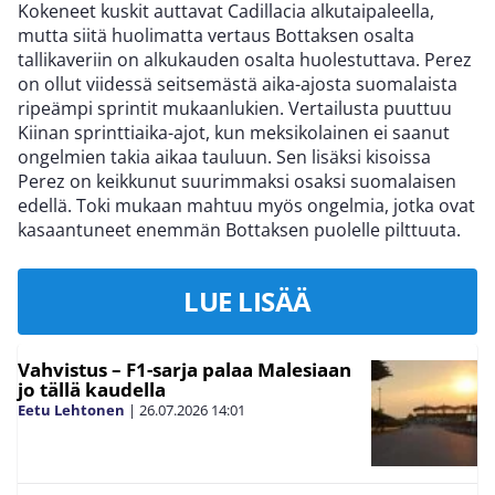
Kokeneet kuskit auttavat Cadillacia alkutaipaleella,
mutta siitä huolimatta vertaus Bottaksen osalta
tallikaveriin on alkukauden osalta huolestuttava. Perez
on ollut viidessä seitsemästä aika-ajosta suomalaista
ripeämpi sprintit mukaanlukien. Vertailusta puuttuu
Kiinan sprinttiaika-ajot, kun meksikolainen ei saanut
ongelmien takia aikaa tauluun. Sen lisäksi kisoissa
Perez on keikkunut suurimmaksi osaksi suomalaisen
edellä. Toki mukaan mahtuu myös ongelmia, jotka ovat
kasaantuneet enemmän Bottaksen puolelle pilttuuta.
LUE LISÄÄ
Vahvistus – F1-sarja palaa Malesiaan
jo tällä kaudella
Eetu Lehtonen
|
26.07.2026
14:01