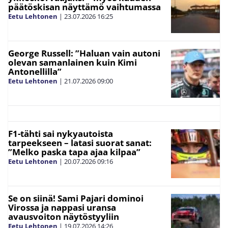
päätöskisan näyttämö vaihtumassa
Eetu Lehtonen
|
23.07.2026
16:25
George Russell: ”Haluan vain autoni
olevan samanlainen kuin Kimi
Antonellilla”
Eetu Lehtonen
|
21.07.2026
09:00
F1-tähti sai nykyautoista
tarpeekseen – latasi suorat sanat:
”Melko paska tapa ajaa kilpaa”
Eetu Lehtonen
|
20.07.2026
09:16
Se on siinä! Sami Pajari dominoi
Virossa ja nappasi uransa
avausvoiton näytöstyyliin
Eetu Lehtonen
|
19.07.2026
14:26