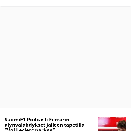
SuomiF1 Podcast: Ferrarin
älynvälähdykset jälleen tapetilla –
”Voi Leclerc parkaa”