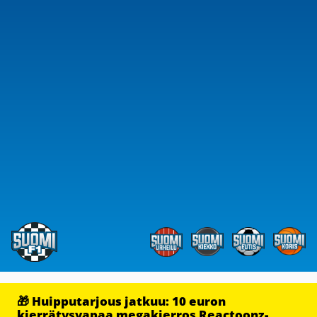
🎁 Huipputarjous jatkuu: 10 euron
kierrätysvapaa megakierros Reactoonz-