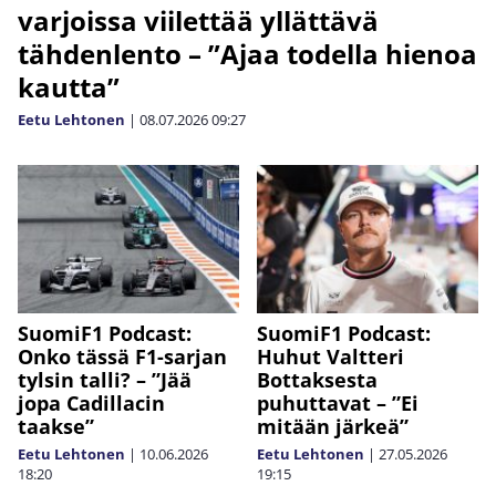
varjoissa viilettää yllättävä
tähdenlento – ”Ajaa todella hienoa
kautta”
Eetu Lehtonen
|
08.07.2026
09:27
SuomiF1 Podcast:
SuomiF1 Podcast:
Onko tässä F1-sarjan
Huhut Valtteri
tylsin talli? – ”Jää
Bottaksesta
jopa Cadillacin
puhuttavat – ”Ei
taakse”
mitään järkeä”
Eetu Lehtonen
|
10.06.2026
Eetu Lehtonen
|
27.05.2026
18:20
19:15