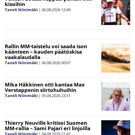
kisoihin
Taneli Niinimäki
|
06.08.2026
12:49
Rallin MM-taistelu voi saada ison
käänteen – kauden päätöskisa
vaakalaudalla
Taneli Niinimäki
|
06.08.2026
00:07
Mika Häkkinen otti kantaa Max
Verstappenin siirtohuhuihin
Taneli Niinimäki
|
05.08.2026
23:31
Thierry Neuville kritisoi Suomen
MM-rallia – Sami Pajari eri linjoilla
Taneli Niinimäki
|
04.08.2026
22:42