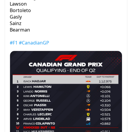
Lawson
Bortoleto
Gasly
Sainz
Bearman
#F1
#CanadianGP