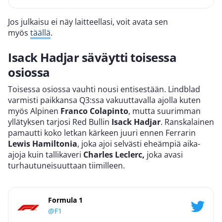
Jos julkaisu ei näy laitteellasi, voit avata sen
myös
täällä
.
Isack Hadjar säväytti toisessa
osiossa
Toisessa osiossa vauhti nousi entisestään. Lindblad
varmisti paikkansa Q3:ssa vakuuttavalla ajolla kuten
myös Alpinen
Franco Colapinto
, mutta suurimman
yllätyksen tarjosi Red Bullin
Isack Hadjar
. Ranskalainen
pamautti koko letkan kärkeen juuri ennen Ferrarin
Lewis Hamiltonia
, joka ajoi selvästi eheämpiä aika-
ajoja kuin tallikaveri
Charles Leclerc,
joka avasi
turhautuneisuuttaan tiimilleen.
Formula 1
@F1