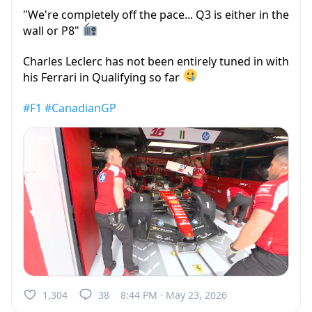
"We're completely off the pace... Q3 is either in the
wall or P8"
Charles Leclerc has not been entirely tuned in with
his Ferrari in Qualifying so far
#F1
#CanadianGP
1,304
38
8:44 PM · May 23, 2026