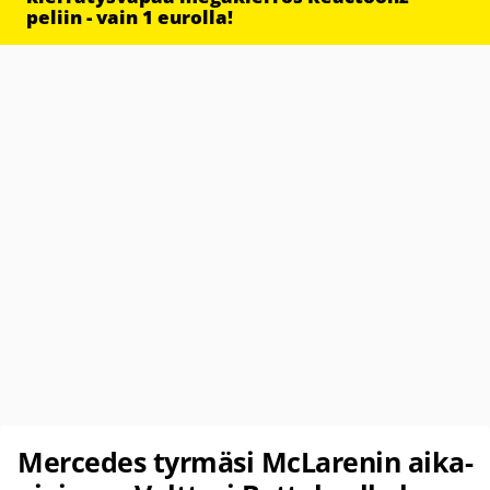
peliin - vain 1 eurolla!
Mercedes tyrmäsi McLarenin aika-