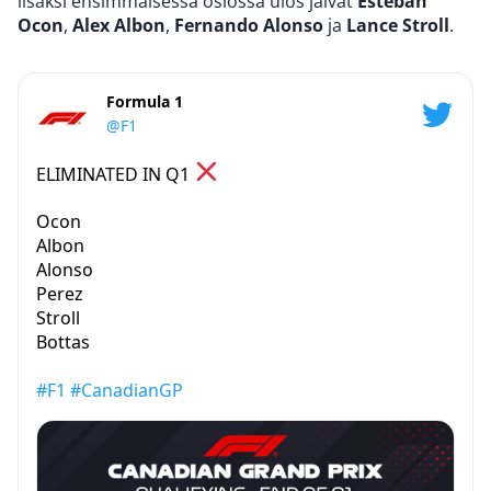
lisäksi ensimmäisessä osiossa ulos jäivät
Esteban
Ocon
,
Alex Albon
,
Fernando Alonso
ja
Lance Stroll
.
Formula 1
@F1
ELIMINATED IN Q1
Ocon
Albon
Alonso
Perez
Stroll
Bottas
#F1
#CanadianGP