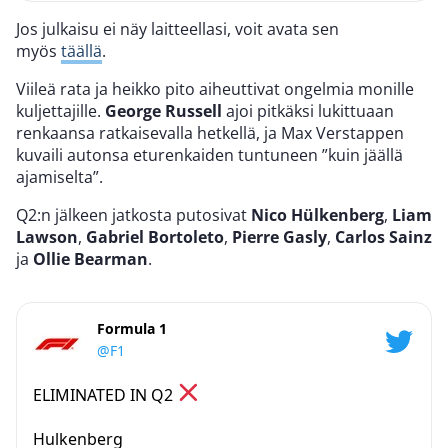
Jos julkaisu ei näy laitteellasi, voit avata sen
myös
täällä
.
Viileä rata ja heikko pito aiheuttivat ongelmia monille
kuljettajille.
George Russell
ajoi pitkäksi lukittuaan
renkaansa ratkaisevalla hetkellä, ja Max Verstappen
kuvaili autonsa eturenkaiden tuntuneen ”kuin jäällä
ajamiselta”.
Q2:n jälkeen jatkosta putosivat
Nico Hülkenberg
,
Liam
Lawson
,
Gabriel Bortoleto
,
Pierre Gasly
,
Carlos Sainz
ja
Ollie Bearman
.
Formula 1
@F1
ELIMINATED IN Q2
Hulkenberg