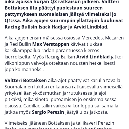
aika-ajoissa hurjan Q3-ratkaisun jälkeen. Valtteri
Bottaksen ilta päättyi puolestaan suureen
pettymykseen suomalaisen jäätyä viimeiseksi jo
Q1:ssä. Aika-ajojen suurimpiin yllättäjiin kuuluivat
Racing Bullsin Isack Hadjar ja Arvid Lindblad.
Aika-ajojen ensimmäisessä osiossa Mercedes, McLaren
ja Red Bullin
Max Verstappen
kävivät tiukkaa
kärkikamppailua radan parantuessa kierros
kierrokselta. Myös Racing Bullsin
Arvid Lindblad
jatkoi
viikonlopun vahvoja otteitaan nousten hetkellisesti
jopa kolmanneksi.
Valtteri Bottaksen
aika-ajot päättyivät karulla tavalla.
Suomalainen lukitsi renkaansa ratkaisevalla viimeisellä
yrityksellään ykkösmutkan jarrutuksessa ja ajoi
pitkäksi, mikä sinetöi putoamisen jo ensimmäisessä
osiossa. Cadillac-tallin vaikea viikonloppu sai samalla
jatkoa myös
Sergio Perezin
jäätyä ulos jatkosta.
Viimeiseksi jääneen Bottaksen ja tallikaveri Perezin