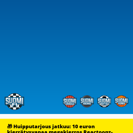
🎁 Huipputarjous jatkuu: 10 euron
kierrätysvapaa megakierros Reactoonz-