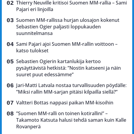
Thierry Neuville kritisoi Suomen MM-rallia – Sami
Pajari eri linjoilla
Suomen MM-rallissa hurjan ulosajon kokenut
Sebastien Ogier paljasti loppukauden
suunnitelmansa
Sami Pajari ajoi Suomen MM-rallin voittoon –
katso tulokset
Sebastien Ogierin kartanlukija kertoo
pysäyttävistä hetkistä: ”Nostin katseeni ja näin
suuret puut edessämme”
Jari-Matti Latvala nostaa turvallisuuden pöydälle:
”Miksi rallin MM-sarjan pitäisi kilpailla siellä?”
Valtteri Bottas nappasi paikan MM-kisoihin
”Suomen MM-ralli on toinen kotirallini” –
Takamoto Katsuta halusi tehdä saman kuin Kalle
Rovanperä