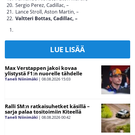
Sergio Perez, Cadillac, –
Lance Stroll, Aston Martin, –
Valtteri Bottas, Cadillac, –
LUE LISÄÄ
Max Verstappen jakoi kovaa
ylistystä F1:n nuorelle tähdelle
Taneli Niinimäki
|
08.08.2026
15:03
Ralli SM:n ratkaisuhetket käsillä –
sarja palaa tositoimiin Kiteellä
Taneli Niinimäki
|
08.08.2026
00:42