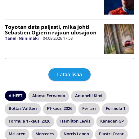
Toyotan data paljasti, mikä johti
Sebastien Ogierin rajuun ulosajoon
Taneli Niinimäki
|
04.08.2026
17:58
Lataa lisää
AIHEET
Alonso Fernando
Antonelli Kimi
Bottas Valtteri
F1-kausi 2026
Ferrari
Formula 1
Formula 1 -kausi 2026
Hamilton Lewis
Kanadan GP
McLaren
Mercedes
Norris Lando
Piastri Oscar