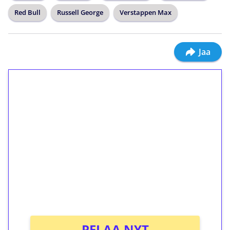
Red Bull
Russell George
Verstappen Max
Jaa
1€ = 10€ arvosta
ilmaiskierroksia ilman
kierrätystä!
Talleta 1€
Saat heti 50 ilmaiskierrosta Tuohi 1000 -
peliin (arvo 0,20€ per kierros)!
Ei kierrätysvaatimusta!
PELAA NYT