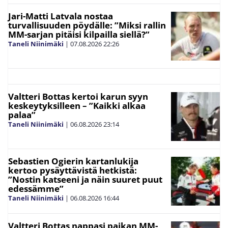
Jari-Matti Latvala nostaa
turvallisuuden pöydälle: ”Miksi rallin
MM-sarjan pitäisi kilpailla siellä?”
Taneli Niinimäki
|
07.08.2026
22:26
Valtteri Bottas kertoi karun syyn
keskeytyksilleen – ”Kaikki alkaa
palaa”
Taneli Niinimäki
|
06.08.2026
23:14
Sebastien Ogierin kartanlukija
kertoo pysäyttävistä hetkistä:
”Nostin katseeni ja näin suuret puut
edessämme”
Taneli Niinimäki
|
06.08.2026
16:44
Valtteri Bottas nappasi paikan MM-