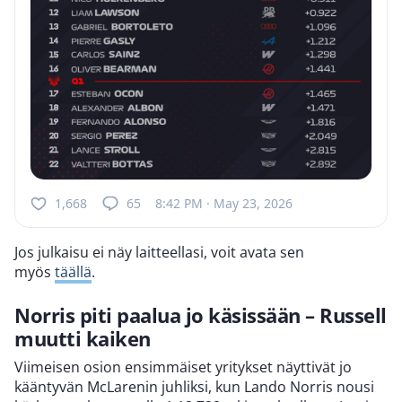
1,668
65
8:42 PM · May 23, 2026
Jos julkaisu ei näy laitteellasi, voit avata sen
myös
täällä
.
Norris piti paalua jo käsissään – Russell
muutti kaiken
Viimeisen osion ensimmäiset yritykset näyttivät jo
kääntyvän McLarenin juhliksi, kun Lando Norris nousi