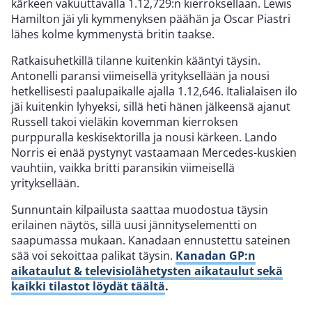
kärkeen vakuuttavalla 1.12,729:n kierroksellaan. Lewis
Hamilton jäi yli kymmenyksen päähän ja Oscar Piastri
lähes kolme kymmenystä britin taakse.
Ratkaisuhetkillä tilanne kuitenkin kääntyi täysin.
Antonelli paransi viimeisellä yrityksellään ja nousi
hetkellisesti paalupaikalle ajalla 1.12,646. Italialaisen ilo
jäi kuitenkin lyhyeksi, sillä heti hänen jälkeensä ajanut
Russell takoi vieläkin kovemman kierroksen
purppuralla keskisektorilla ja nousi kärkeen. Lando
Norris ei enää pystynyt vastaamaan Mercedes-kuskien
vauhtiin, vaikka britti paransikin viimeisellä
yrityksellään.
Sunnuntain kilpailusta saattaa muodostua täysin
erilainen näytös, sillä uusi jännityselementti on
saapumassa mukaan. Kanadaan ennustettu sateinen
sää voi sekoittaa palikat täysin.
Kanadan GP:n
aikataulut & televisiolähetysten aikataulut sekä
kaikki tilastot löydät täältä
.