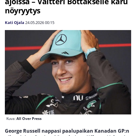
ajoissa – Valtteri Bottakselle karu
nöyryytys
Kati Ojala
24.05.2026
00:15
Kuva:
All Over Press
George Russell nappasi paalupaikan Kanadan GP:n