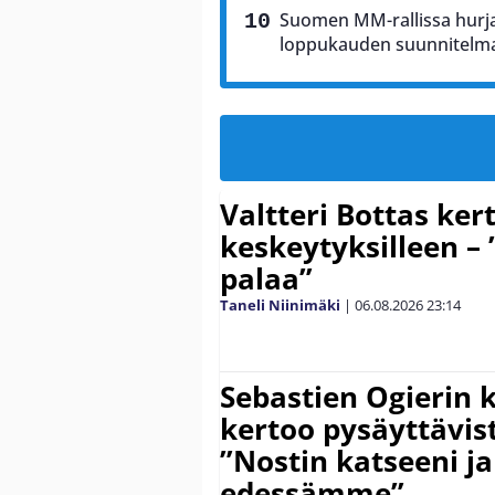
Suomen MM-rallissa hurja
loppukauden suunnitelm
Valtteri Bottas ker
keskeytyksilleen – 
palaa”
Taneli Niinimäki
|
06.08.2026
23:14
Sebastien Ogierin 
kertoo pysäyttävist
”Nostin katseeni j
edessämme”