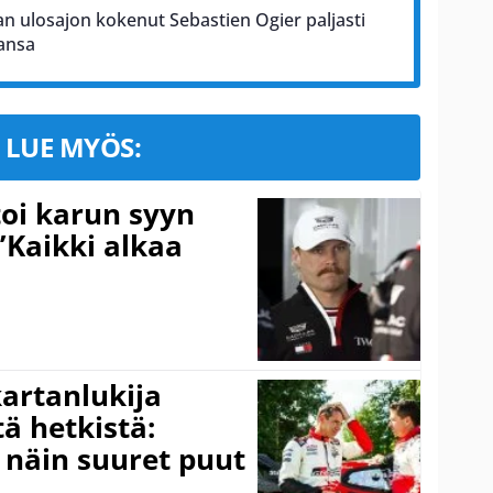
n ulosajon kokenut Sebastien Ogier paljasti
ansa
LUE MYÖS:
toi karun syyn
”Kaikki alkaa
kartanlukija
ä hetkistä:
a näin suuret puut