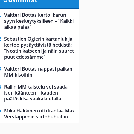
Valtteri Bottas kertoi karun
syyn keskeytyksilleen – ”Kaikki
alkaa palaa”
Sebastien Ogierin kartanlukija
kertoo pysäyttävistä hetkistä:
”Nostin katseeni ja näin suuret
puut edessämme”
Valtteri Bottas nappasi paikan
MM-kisoihin
Rallin MM-taistelu voi saada
ison käänteen – kauden
päätöskisa vaakalaudalla
Mika Häkkinen otti kantaa Max
Verstappenin siirtohuhuihin