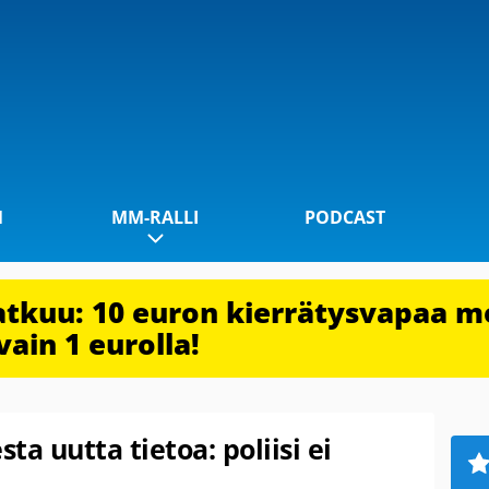
1
MM-RALLI
PODCAST
jatkuu: 10 euron kierrätysvapaa m
vain 1 eurolla!
a uutta tietoa: poliisi ei