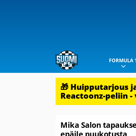
FORMULA 
🎁 Huipputarjous 
Reactoonz-peliin - 
Mika Salon tapauksest
epäile puukotusta