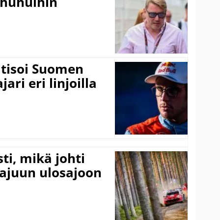
ohuhuihin
itisoi Suomen
ari eri linjoilla
ti, mikä johti
rajuun ulosajoon