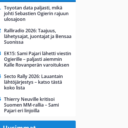
Toyotan data paljasti, mikä
johti Sebastien Ogierin rajuun
ulosajoon
Ralliradio 2026: Taajuus,
lähetysajat, juontajat ja Bensaa
Suonissa
EK15: Sami Pajari lähetti viestin
Ogierille – paljasti aiemmin
Kalle Rovanperän varoituksen
Secto Rally 2026: Lauantain
lähtöjärjestys – katso tästä
koko lista
Thierry Neuville kritisoi
Suomen MM-rallia – Sami
Pajari eri linjoilla
Uusimmat