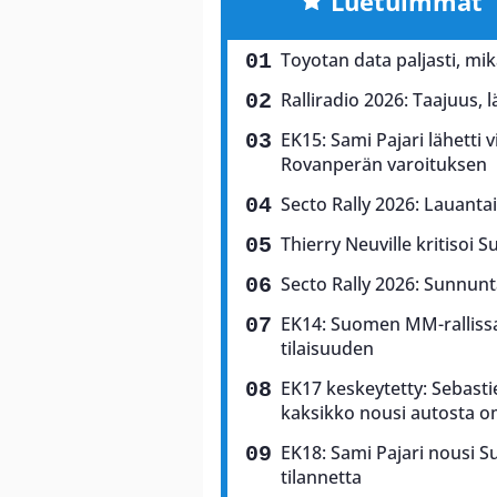
Luetuimmat
Toyotan data paljasti, mi
Ralliradio 2026: Taajuus, 
EK15: Sami Pajari lähetti v
Rovanperän varoituksen
Secto Rally 2026: Lauantai
Thierry Neuville kritisoi S
Secto Rally 2026: Sunnunta
EK14: Suomen MM-rallissa 
tilaisuuden
EK17 keskeytetty: Sebasti
kaksikko nousi autosta o
EK18: Sami Pajari nousi 
tilannetta