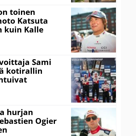
on toinen
amoto Katsuta
 kuin Kalle
voittaja Sami
ä kotirallin
ntuivat
a hurjan
ebastien Ogier
en