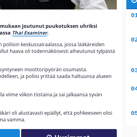
in mukaan joutunut puukotuksen uhriksi
uassa
Thai Examiner
.
 poliisin keskussairaalassa, jossa lääkäreiden
lut haava oli todennäköisesti aiheutunut tylpästä
 syntyneen moottoripyörän osumasta.
elleen, ja poliisi yrittää saada haltuunsa alueen
 viime viikon tiistaina ja sai jalkaansa syvän
ri oli alustavasti epäillyt, että pohkeeseen olisi
tama vamma.