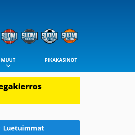
MUUT
PIKAKASINOT
egakierros
Luetuimmat