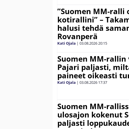
”Suomen MM-ralli 
kotirallini” – Tak
halusi tehdä saman
Rovanperä
Kati Ojala
|
03.08.2026
20:15
Suomen MM-rallin 
Pajari paljasti, milt
paineet oikeasti tu
Kati Ojala
|
03.08.2026
17:37
Suomen MM-ralliss
ulosajon kokenut S
paljasti loppukaud