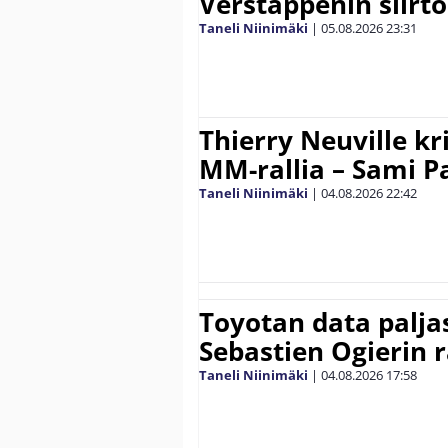
Verstappenin siirt
Taneli Niinimäki
|
05.08.2026
23:31
Thierry Neuville kr
MM-rallia – Sami Paj
Taneli Niinimäki
|
04.08.2026
22:42
Toyotan data paljas
Sebastien Ogierin 
Taneli Niinimäki
|
04.08.2026
17:58