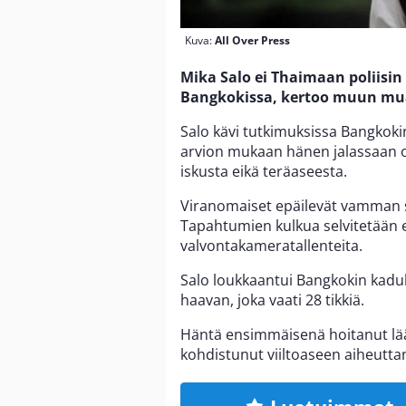
Kuva:
All Over Press
Mika Salo ei Thaimaan poliis
Bangkokissa, kertoo muun m
Salo kävi tutkimuksissa Bangkokin
arvion mukaan hänen jalassaan ol
iskusta eikä teräaseesta.
Viranomaiset epäilevät vamman
Tapahtumien kulkua selvitetään ed
valvontakameratallenteita.
Salo loukkaantui Bangkokin kadulla
haavan, joka vaati 28 tikkiä.
Häntä ensimmäisenä hoitanut lääkä
kohdistunut viiltoaseen aiheut