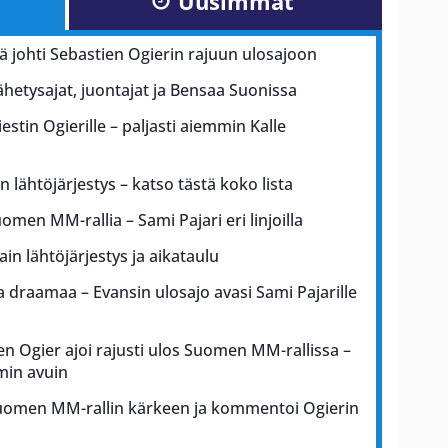
Uusimmat
kä johti Sebastien Ogierin rajuun ulosajoon
lähetysajat, juontajat ja Bensaa Suonissa
iestin Ogierille – paljasti aiemmin Kalle
n lähtöjärjestys – katso tästä koko lista
uomen MM-rallia – Sami Pajari eri linjoilla
in lähtöjärjestys ja aikataulu
draamaa – Evansin ulosajo avasi Sami Pajarille
en Ogier ajoi rajusti ulos Suomen MM-rallissa –
min avuin
Suomen MM-rallin kärkeen ja kommentoi Ogierin