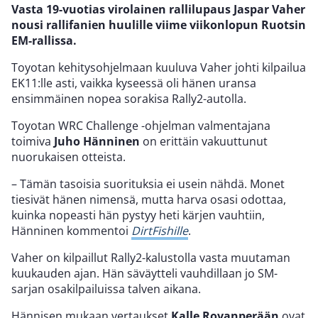
Vasta 19-vuotias virolainen rallilupaus Jaspar Vaher
nousi rallifanien huulille viime viikonlopun Ruotsin
EM-rallissa.
Toyotan kehitysohjelmaan kuuluva Vaher johti kilpailua
EK11:lle asti, vaikka kyseessä oli hänen uransa
ensimmäinen nopea sorakisa Rally2-autolla.
Toyotan WRC Challenge -ohjelman valmentajana
toimiva
Juho Hänninen
on erittäin vakuuttunut
nuorukaisen otteista.
– Tämän tasoisia suorituksia ei usein nähdä. Monet
tiesivät hänen nimensä, mutta harva osasi odottaa,
kuinka nopeasti hän pystyy heti kärjen vauhtiin,
Hänninen kommentoi
DirtFishille
.
Vaher on kilpaillut Rally2-kalustolla vasta muutaman
kuukauden ajan. Hän säväytteli vauhdillaan jo SM-
sarjan osakilpailuissa talven aikana.
Hännisen mukaan vertaukset
Kalle Rovanperään
ovat