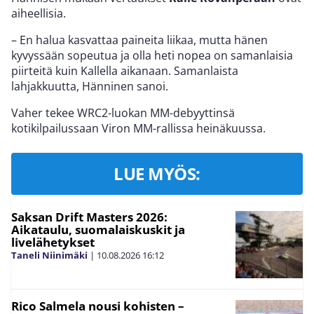
aiheellisia.
– En halua kasvattaa paineita liikaa, mutta hänen
kyvyssään sopeutua ja olla heti nopea on samanlaisia
piirteitä kuin Kallella aikanaan. Samanlaista
lahjakkuutta, Hänninen sanoi.
Vaher tekee WRC2-luokan MM-debyyttinsä
kotikilpailussaan Viron MM-rallissa heinäkuussa.
LUE MYÖS:
Saksan Drift Masters 2026:
Aikataulu, suomalaiskuskit ja
livelähetykset
Taneli Niinimäki
|
10.08.2026
16:12
Rico Salmela nousi kohisten –