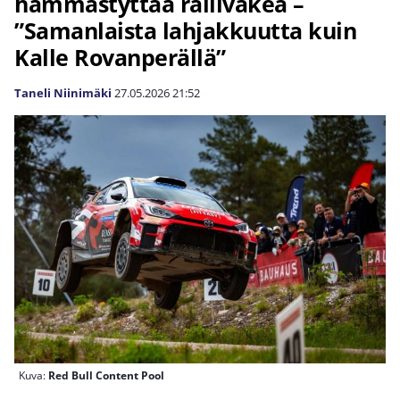
hämmästyttää ralliväkeä –
”Samanlaista lahjakkuutta kuin
Kalle Rovanperällä”
Taneli Niinimäki
27.05.2026
21:52
Kuva:
Red Bull Content Pool