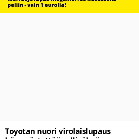
peliin - vain 1 eurolla!
Toyotan nuori virolaislupaus