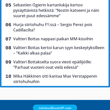
Sebastien Ogierin kartanlukija kertoo
pysäyttävistä hetkistä: ”Nostin katseeni ja näin
suuret puut edessämme”
Hurja siirtohuhu F1:ssä – Sergio Perez pois
Cadillacilta?
Valtteri Bottas nappasi paikan MM-kisoihin
Valtteri Bottas kertoi karun syyn keskeytyksilleen
– ”Kaikki alkaa palaa”
Valtteri Bottakselta suora viesti epäilijöille:
”Parhaat vuoteni ovat vielä edessä”
Mika Häkkinen otti kantaa Max Verstappenin
siirtohuhuihin
toimitus@suomif1.com