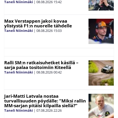
Taneli Niinimäki
|
08.08.2026
15:42
Max Verstappen jakoi kovaa
ylistystä F1:n nuorelle tähdelle
Taneli Niinimäki
|
08.08.2026
15:03
Ralli SM:n ratkaisuhetket käsillä –
sarja palaa tositoimiin Kiteellä
Taneli Niinimäki
|
08.08.2026
00:42
Jari-Matti Latvala nostaa
turvallisuuden pöydälle: ”Miksi rallin
MM-sarjan pitäisi kilpailla siellä?”
Taneli Niinimäki
|
07.08.2026
22:26