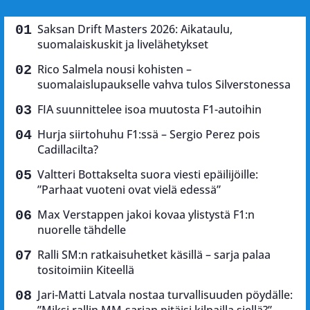
Saksan Drift Masters 2026: Aikataulu,
suomalaiskuskit ja livelähetykset
Rico Salmela nousi kohisten –
suomalaislupaukselle vahva tulos Silverstonessa
FIA suunnittelee isoa muutosta F1-autoihin
Hurja siirtohuhu F1:ssä – Sergio Perez pois
Cadillacilta?
Valtteri Bottakselta suora viesti epäilijöille:
”Parhaat vuoteni ovat vielä edessä”
Max Verstappen jakoi kovaa ylistystä F1:n
nuorelle tähdelle
Ralli SM:n ratkaisuhetket käsillä – sarja palaa
tositoimiin Kiteellä
Jari-Matti Latvala nostaa turvallisuuden pöydälle:
”Miksi rallin MM-sarjan pitäisi kilpailla siellä?”