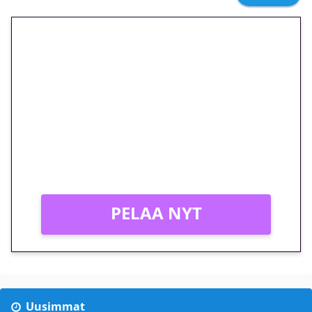
🎁 Huipputarjous jatkuu: 10
euron kierrätysvapaa
megakierros Reactoonz-
peliin – vain 1 eurolla!
Peli: Reactoonz
Vain uusille asiakkaille!
PELAA NYT
Uusimmat