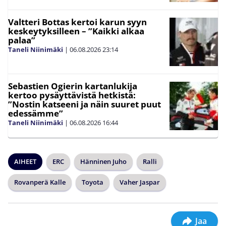
Valtteri Bottas kertoi karun syyn
keskeytyksilleen – ”Kaikki alkaa
palaa”
Taneli Niinimäki
|
06.08.2026
23:14
Sebastien Ogierin kartanlukija
kertoo pysäyttävistä hetkistä:
”Nostin katseeni ja näin suuret puut
edessämme”
Taneli Niinimäki
|
06.08.2026
16:44
AIHEET
ERC
Hänninen Juho
Ralli
Rovanperä Kalle
Toyota
Vaher Jaspar
Jaa