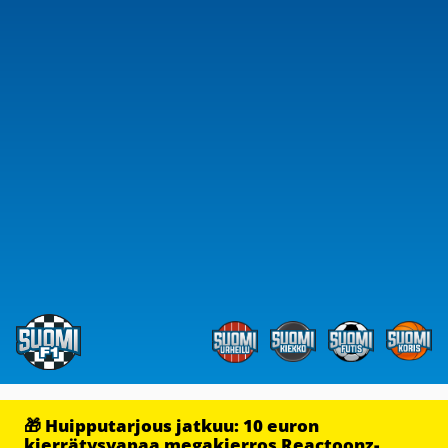
🎁 Huipputarjous jatkuu: 10 euron
kierrätysvapaa megakierros Reactoonz-