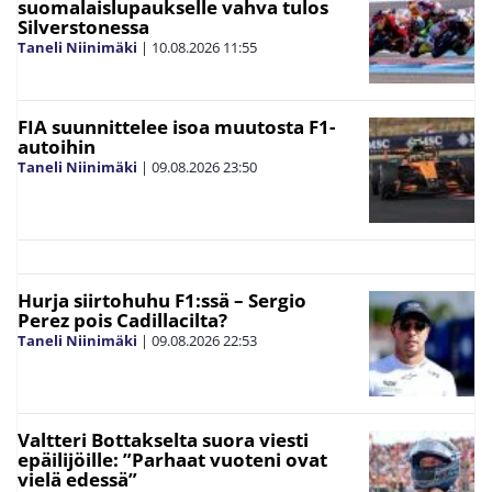
suomalaislupaukselle vahva tulos
Silverstonessa
Taneli Niinimäki
|
10.08.2026
11:55
FIA suunnittelee isoa muutosta F1-
autoihin
Taneli Niinimäki
|
09.08.2026
23:50
Hurja siirtohuhu F1:ssä – Sergio
Perez pois Cadillacilta?
Taneli Niinimäki
|
09.08.2026
22:53
Valtteri Bottakselta suora viesti
epäilijöille: ”Parhaat vuoteni ovat
vielä edessä”