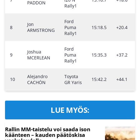
PADDON
Rally1
Ford
Jon
8
Puma
15:18.5
+20.4
ARMSTRONG
Rally1
Ford
Joshua
9
Puma
15:35.3
+37.2
MCERLEAN
Rally1
Alejandro
Toyota
10
15:42.2
+44.1
CACHÓN
GR Yaris
LUE MYÖS:
Rallin MM-taistelu voi saada ison
käänteen – kauden päätöskisa