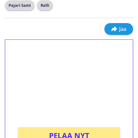
Pajari Sami
Ralli
Jaa
1€ = 10€ arvosta
ilmaiskierroksia ilman
kierrätystä!
Talleta 1€
Saat heti 50 ilmaiskierrosta Tuohi 1000 -
peliin (arvo 0,20€ per kierros)!
Ei kierrätysvaatimusta!
PELAA NYT