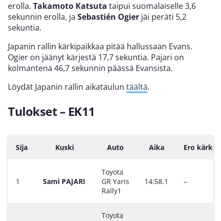
erolla.
Takamoto Katsuta
taipui suomalaiselle 3,6
sekunnin erolla, ja
Sebastién Ogier
jäi peräti 5,2
sekuntia.
Japanin rallin kärkipaikkaa pitää hallussaan Evans.
Ogier on jäänyt kärjestä 17,7 sekuntia. Pajari on
kolmantena 46,7 sekunnin päässä Evansista.
Löydät Japanin rallin aikataulun
täältä
.
Tulokset – EK11
Sija
Kuski
Auto
Aika
Ero kärke
Toyota
1
Sami PAJARI
GR Yaris
14:58.1
–
Rally1
Toyota