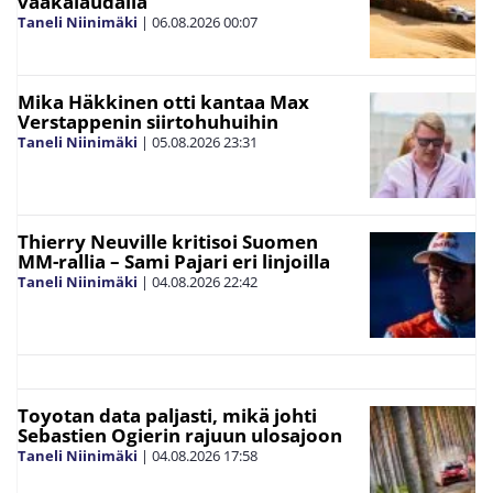
vaakalaudalla
Taneli Niinimäki
|
06.08.2026
00:07
Mika Häkkinen otti kantaa Max
Verstappenin siirtohuhuihin
Taneli Niinimäki
|
05.08.2026
23:31
Thierry Neuville kritisoi Suomen
MM-rallia – Sami Pajari eri linjoilla
Taneli Niinimäki
|
04.08.2026
22:42
Toyotan data paljasti, mikä johti
Sebastien Ogierin rajuun ulosajoon
Taneli Niinimäki
|
04.08.2026
17:58