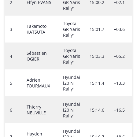
2
Elfyn EVANS
GR Yaris
15:00.2
+02.1
Rally1
Toyota
Takamoto
3
GR Yaris
15:01.7
+03.6
KATSUTA
Rally1
Toyota
Sébastien
4
GR Yaris
15:03.3
+05.2
OGIER
Rally1
Hyundai
Adrien
5
i20 N
15:11.4
+13.3
FOURMAUX
Rally1
Hyundai
Thierry
6
i20 N
15:14.6
+16.5
NEUVILLE
Rally1
Hyundai
Hayden
7
i20 N
15:16.7
+18.6