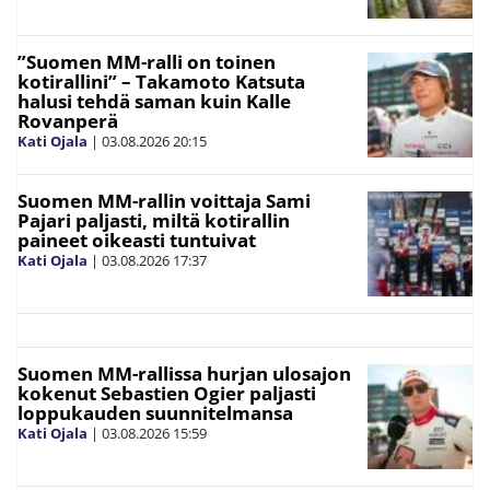
”Suomen MM-ralli on toinen
kotirallini” – Takamoto Katsuta
halusi tehdä saman kuin Kalle
Rovanperä
Kati Ojala
|
03.08.2026
20:15
Suomen MM-rallin voittaja Sami
Pajari paljasti, miltä kotirallin
paineet oikeasti tuntuivat
Kati Ojala
|
03.08.2026
17:37
Suomen MM-rallissa hurjan ulosajon
kokenut Sebastien Ogier paljasti
loppukauden suunnitelmansa
Kati Ojala
|
03.08.2026
15:59