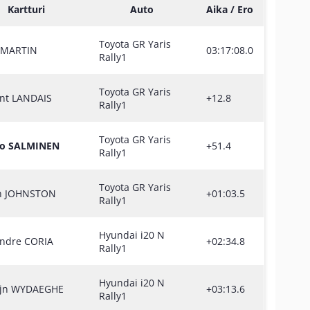
Kartturi
Auto
Aika / Ero
Toyota GR Yaris
t MARTIN
03:17:08.0
Rally1
Toyota GR Yaris
ent LANDAIS
+12.8
Rally1
Toyota GR Yaris
o SALMINEN
+51.4
Rally1
Toyota GR Yaris
n JOHNSTON
+01:03.5
Rally1
Hyundai i20 N
andre CORIA
+02:34.8
Rally1
Hyundai i20 N
ijn WYDAEGHE
+03:13.6
Rally1