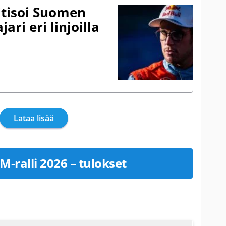
itisoi Suomen
ari eri linjoilla
Lataa lisää
-ralli 2026 – tulokset