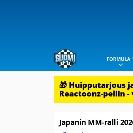
FORMULA 
🎁 Huipputarjous 
Reactoonz-peliin - 
Japanin MM-ralli 202