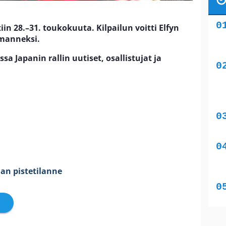
iin 28.–31. toukokuuta. Kilpailun voitti Elfyn
lmanneksi.
a Japanin rallin uutiset, osallistujat ja
jan pistetilanne