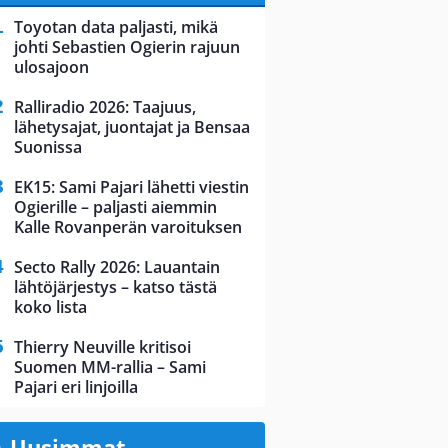
Toyotan data paljasti, mikä
johti Sebastien Ogierin rajuun
ulosajoon
Ralliradio 2026: Taajuus,
lähetysajat, juontajat ja Bensaa
Suonissa
EK15: Sami Pajari lähetti viestin
Ogierille – paljasti aiemmin
Kalle Rovanperän varoituksen
Secto Rally 2026: Lauantain
lähtöjärjestys – katso tästä
koko lista
Thierry Neuville kritisoi
Suomen MM-rallia – Sami
Pajari eri linjoilla
Uusimmat