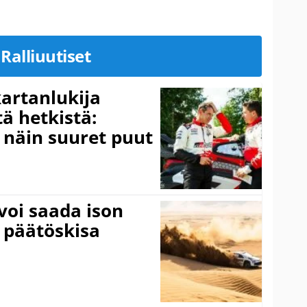
Ralliuutiset
kartanlukija
ä hetkistä:
a näin suuret puut
voi saada ison
 päätöskisa