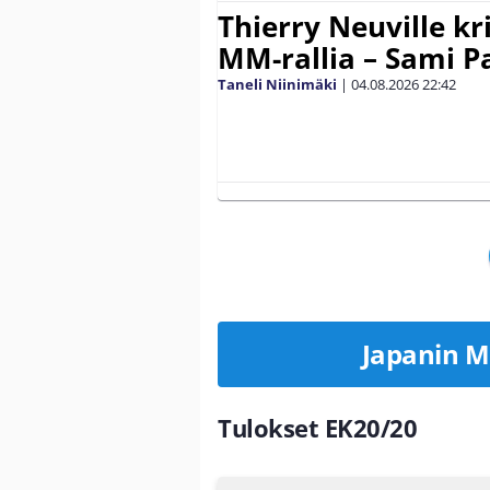
Thierry Neuville kr
MM-rallia – Sami Paj
Taneli Niinimäki
|
04.08.2026
22:42
Japanin MM
Tulokset EK20/20