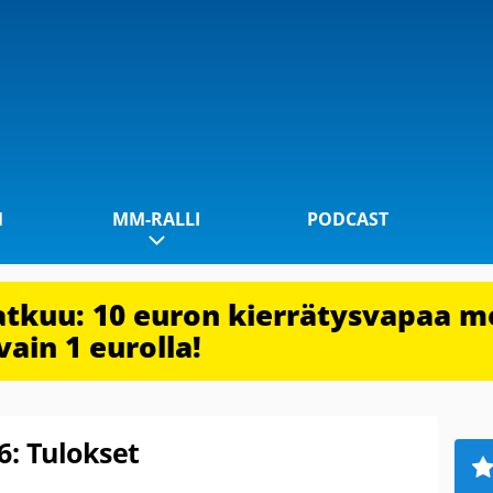
1
MM-RALLI
PODCAST
jatkuu: 10 euron kierrätysvapaa m
vain 1 eurolla!
6: Tulokset