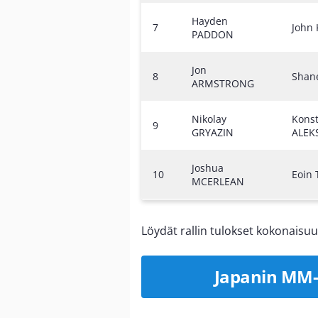
Hayden
7
John
PADDON
Jon
8
Shan
ARMSTRONG
Nikolay
Konst
9
GRYAZIN
ALEK
Joshua
10
Eoin
MCERLEAN
Löydät rallin tulokset kokonais
Japanin MM-r