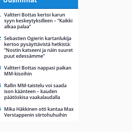
Valtteri Bottas kertoi karun
syyn keskeytyksilleen – ”Kaikki
alkaa palaa”
Sebastien Ogierin kartanlukija
kertoo pysäyttävistä hetkistä:
”Nostin katseeni ja näin suuret
puut edessämme”
Valtteri Bottas nappasi paikan
MM-kisoihin
Rallin MM-taistelu voi saada
ison käänteen – kauden
päätöskisa vaakalaudalla
Mika Häkkinen otti kantaa Max
Verstappenin siirtohuhuihin