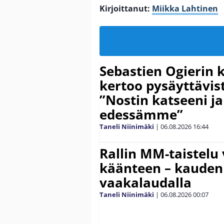
Kirjoittanut:
Miikka Lahtinen
Sebastien Ogierin 
kertoo pysäyttävist
”Nostin katseeni j
edessämme”
Taneli Niinimäki
|
06.08.2026
16:44
Rallin MM-taistelu 
käänteen – kauden
vaakalaudalla
Taneli Niinimäki
|
06.08.2026
00:07