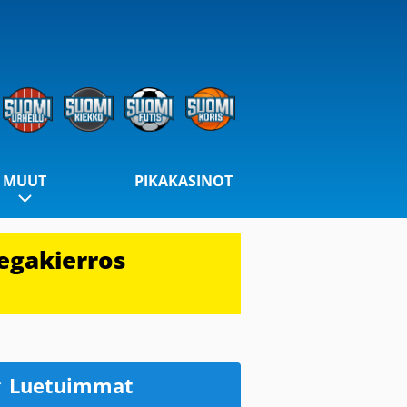
MUUT
PIKAKASINOT
egakierros
Luetuimmat