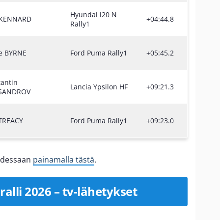
Hyundai i20 N
 KENNARD
+04:44.8
Rally1
e BYRNE
Ford Puma Rally1
+05:45.2
antin
Lancia Ypsilon HF
+09:21.3
SANDROV
 TREACY
Ford Puma Rally1
+09:23.0
uudessaan
painamalla tästä
.
alli 2026 – tv-lähetykset