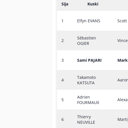
Sija
Kuski
1
Elfyn EVANS
Scot
Sébastien
2
Vinc
OGIER
3
Sami PAJARI
Mark
Takamoto
4
Aaro
KATSUTA
Adrien
5
Alex
FOURMAUX
Thierry
6
Mart
NEUVILLE