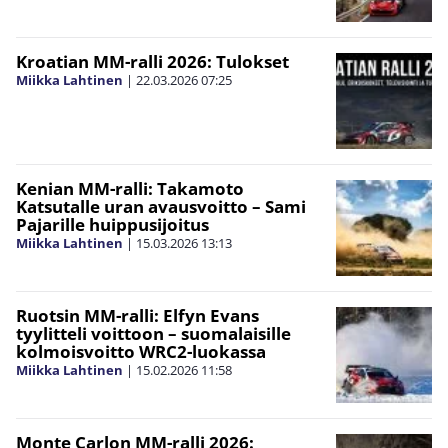
Kroatian MM-ralli 2026: Tulokset
Miikka Lahtinen
|
22.03.2026
07:25
Kenian MM-ralli: Takamoto
Katsutalle uran avausvoitto – Sami
Pajarille huippusijoitus
Miikka Lahtinen
|
15.03.2026
13:13
Ruotsin MM-ralli: Elfyn Evans
tyylitteli voittoon – suomalaisille
kolmoisvoitto WRC2-luokassa
Miikka Lahtinen
|
15.02.2026
11:58
Monte Carlon MM-ralli 2026: