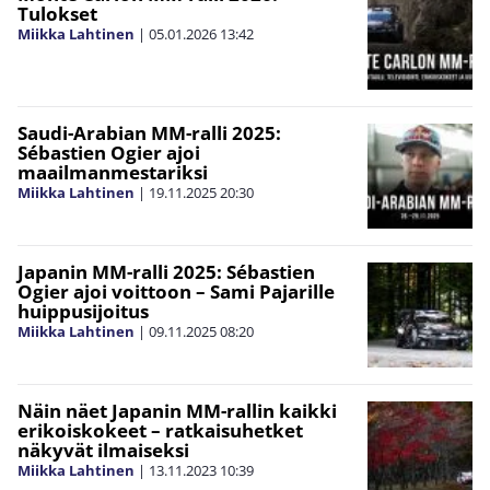
Tulokset
Miikka Lahtinen
|
05.01.2026
13:42
Saudi-Arabian MM-ralli 2025:
Sébastien Ogier ajoi
maailmanmestariksi
Miikka Lahtinen
|
19.11.2025
20:30
Japanin MM-ralli 2025: Sébastien
Ogier ajoi voittoon – Sami Pajarille
huippusijoitus
Miikka Lahtinen
|
09.11.2025
08:20
Näin näet Japanin MM-rallin kaikki
erikoiskokeet – ratkaisuhetket
näkyvät ilmaiseksi
Miikka Lahtinen
|
13.11.2023
10:39