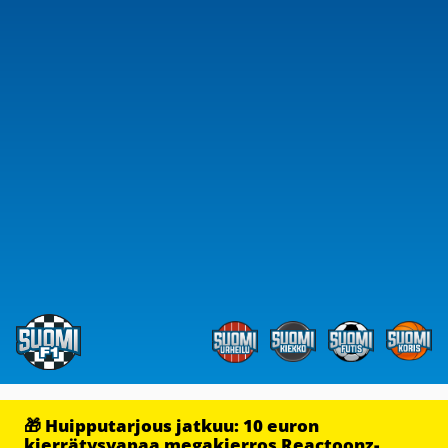
🎁 Huipputarjous jatkuu: 10 euron
kierrätysvapaa megakierros Reactoonz-