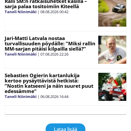
Ralli SM:n ratkaisuhetket käsillä –
sarja palaa tositoimiin Kiteellä
Taneli Niinimäki
|
08.08.2026
00:42
Jari-Matti Latvala nostaa
turvallisuuden pöydälle: ”Miksi rallin
MM-sarjan pitäisi kilpailla siellä?”
Taneli Niinimäki
|
07.08.2026
22:26
Sebastien Ogierin kartanlukija
kertoo pysäyttävistä hetkistä:
”Nostin katseeni ja näin suuret puut
edessämme”
Taneli Niinimäki
|
06.08.2026
16:44
Lataa lisää