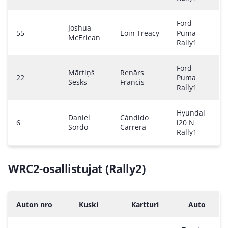
Ford
Joshua
55
Eoin Treacy
Puma
McErlean
Rally1
Ford
Mārtiņš
Renārs
22
Puma
Sesks
Francis
Rally1
Hyundai
Daniel
Cándido
6
i20 N
Sordo
Carrera
Rally1
WRC2-osallistujat (Rally2)
Auton nro
Kuski
Kartturi
Auto