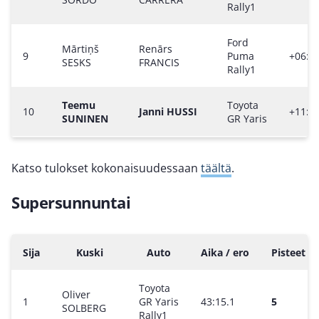
Rally1
Ford
Mārtiņš
Renārs
9
Puma
+06:49
SESKS
FRANCIS
Rally1
Teemu
Toyota
10
Janni HUSSI
+11:13
SUNINEN
GR Yaris
Katso tulokset kokonaisuudessaan
täältä
.
Supersunnuntai
Sija
Kuski
Auto
Aika / ero
Pisteet
Toyota
Oliver
1
GR Yaris
43:15.1
5
SOLBERG
Rally1