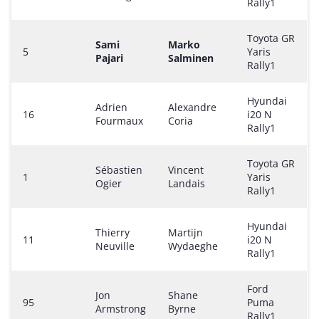
Rally1
Toyota GR
Sami
Marko
5
Yaris
Pajari
Salminen
Rally1
Hyundai
Adrien
Alexandre
16
i20 N
Fourmaux
Coria
Rally1
Toyota GR
Sébastien
Vincent
1
Yaris
Ogier
Landais
Rally1
Hyundai
Thierry
Martijn
11
i20 N
Neuville
Wydaeghe
Rally1
Ford
Jon
Shane
95
Puma
Armstrong
Byrne
Rally1