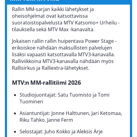
Rallin MM-sarjan kaikki lähetykset ja
oheisohjelmat ovat katsottavissa
suoratoistopalvelusta MTV Katsomo+ Urheilu -
tilauksella sekä MTV Max -kanavalta.
Jokaisen rallin rallin huipentava Power Stage -
erikoiskoe nähdään maksullisten palvelujen
lisäksi vapaasti katsottavalla MTV3-kanavalla.
Ralliviikkoina MTV3-kanavalla nähdään myös
Rallisirkus ja Ralliextra-lähetykset.
MTV:n MM-rallitiimi 2026
Studiojuontajat: Satu Tuomisto ja Tomi
Tuominen
Asiantuntijat: Jonne Halttunen, Jari Ketomaa,
Riku Tahko, Janne Ferm
Selostajat: Juho Kokko ja Aleksis Ärje