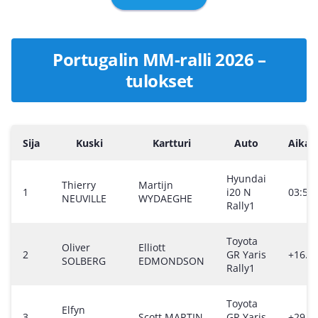
Portugalin MM-ralli 2026 –
tulokset
Sija
Kuski
Kartturi
Auto
Aika /
Hyundai
Thierry
Martijn
1
i20 N
03:53:
NEUVILLE
WYDAEGHE
Rally1
Toyota
Oliver
Elliott
2
GR Yaris
+16.3
SOLBERG
EDMONDSON
Rally1
Toyota
Elfyn
3
Scott MARTIN
GR Yaris
+29.1