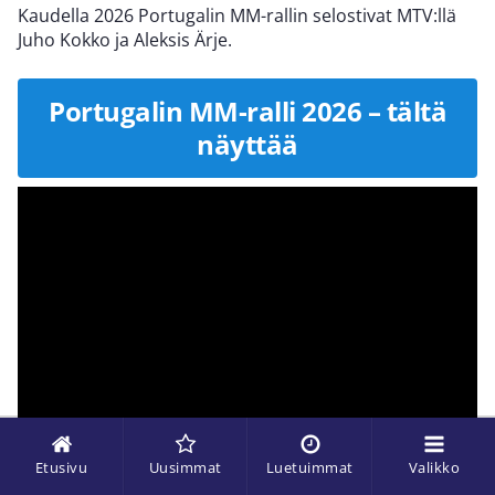
Kaudella 2026 Portugalin MM-rallin selostivat MTV:llä
Juho Kokko ja Aleksis Ärje.
Portugalin MM-ralli 2026 – tältä
näyttää
Etusivu
Uusimmat
Luetuimmat
Valikko