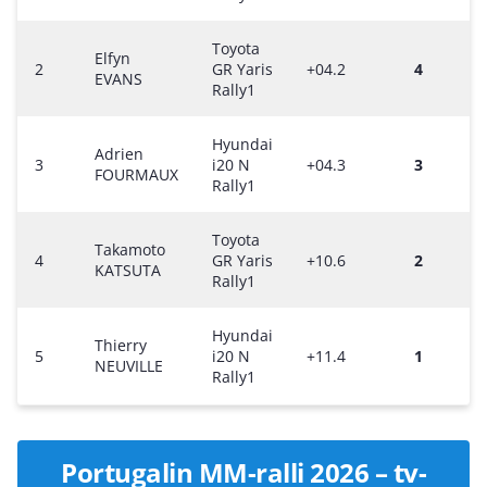
Toyota
Elfyn
2
GR Yaris
+04.2
4
EVANS
Rally1
Hyundai
Adrien
3
i20 N
+04.3
3
FOURMAUX
Rally1
Toyota
Takamoto
4
GR Yaris
+10.6
2
KATSUTA
Rally1
Hyundai
Thierry
5
i20 N
+11.4
1
NEUVILLE
Rally1
Portugalin MM-ralli 2026 – tv-