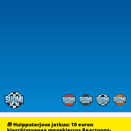
🎁 Huipputarjous jatkuu: 10 euron
kierrätysvapaa megakierros Reactoonz-