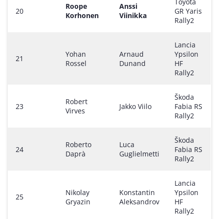
Toyota
Roope
Anssi
20
GR Yaris
Korhonen
Viinikka
Rally2
Lancia
Yohan
Arnaud
Ypsilon
21
Rossel
Dunand
HF
Rally2
Škoda
Robert
23
Jakko Viilo
Fabia RS
Virves
Rally2
Škoda
Roberto
Luca
24
Fabia RS
Daprà
Guglielmetti
Rally2
Lancia
Nikolay
Konstantin
Ypsilon
25
Gryazin
Aleksandrov
HF
Rally2