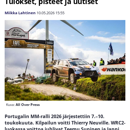
Tulokset, pisteet ja uutiset
Miikka Lahtinen
10.05.2026
15:55
Kuva:
All Over Press
Portugalin MM-ralli 2026 järjestettiin 7.–10.
toukokuuta. Kilpailun voitti Thierry Neuville. WRC2-
luokassa voittoa juhlivat Teemu Suninen ja Janni