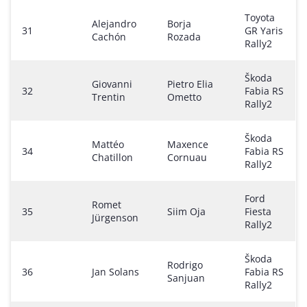
Toyota
Alejandro
Borja
31
GR Yaris
Cachón
Rozada
Rally2
Škoda
Giovanni
Pietro Elia
32
Fabia RS
Trentin
Ometto
Rally2
Škoda
Mattéo
Maxence
34
Fabia RS
Chatillon
Cornuau
Rally2
Ford
Romet
35
Siim Oja
Fiesta
Jürgenson
Rally2
Škoda
Rodrigo
36
Jan Solans
Fabia RS
Sanjuan
Rally2