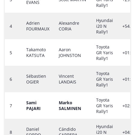
EVANS
Rally1
Hyundai
Adrien
Alexandre
4
i20 N
+54.8
FOURMAUX
CORIA
Rally1
Toyota
Takamoto
Aaron
5
GR Yaris
+01:12
KATSUTA
JOHNSTON
Rally1
Toyota
Sébastien
Vincent
6
GR Yaris
+01:26
OGIER
LANDAIS
Rally1
Toyota
Sami
Marko
7
GR Yaris
+02:50
PAJARI
SALMINEN
Rally1
Hyundai
Daniel
Cándido
8
i20 N
+04:10
SORDO
CARRERA