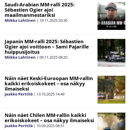
Saudi-Arabian MM-ralli 2025:
Sébastien Ogier ajoi
maailmanmestariksi
Miikka Lahtinen
|
19.11.2025
20:30
Japanin MM-ralli 2025: Sébastien
Ogier ajoi voittoon – Sami Pajarille
huippusijoitus
Miikka Lahtinen
|
09.11.2025
08:20
Näin näet Keski-Euroopan MM-rallin
kaikki erikoiskokeet – osa näkyy
ilmaiseksi
Jaakko Perttilä
|
13.10.2025
14:49
Näin näet Chilen MM-rallin kaikki
erikoiskokeet – osa näkyy ilmaiseksi
Jaakko Perttilä
|
10.09.2025
08:51