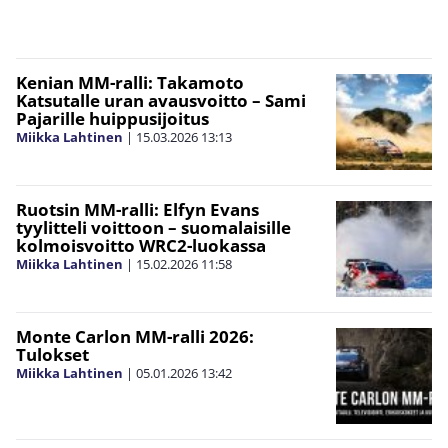
Kenian MM-ralli: Takamoto
Katsutalle uran avausvoitto – Sami
Pajarille huippusijoitus
Miikka Lahtinen
|
15.03.2026
13:13
Ruotsin MM-ralli: Elfyn Evans
tyylitteli voittoon – suomalaisille
kolmoisvoitto WRC2-luokassa
Miikka Lahtinen
|
15.02.2026
11:58
Monte Carlon MM-ralli 2026:
Tulokset
Miikka Lahtinen
|
05.01.2026
13:42