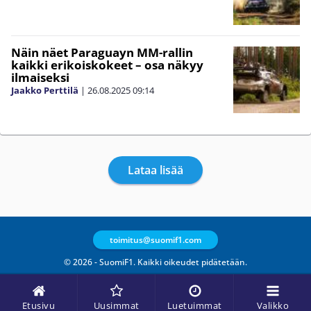
Näin näet Paraguayn MM-rallin
kaikki erikoiskokeet – osa näkyy
ilmaiseksi
Jaakko Perttilä
|
26.08.2025
09:14
Lataa lisää
toimitus@suomif1.com
© 2026 - SuomiF1. Kaikki oikeudet pidätetään.
Etusivu
Uusimmat
Luetuimmat
Valikko