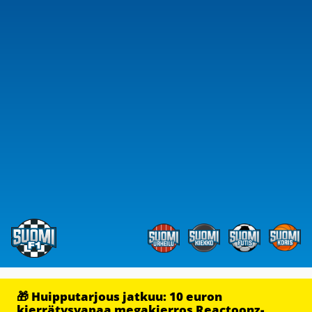
🎁 Huipputarjous jatkuu: 10 euron
kierrätysvapaa megakierros Reactoonz-