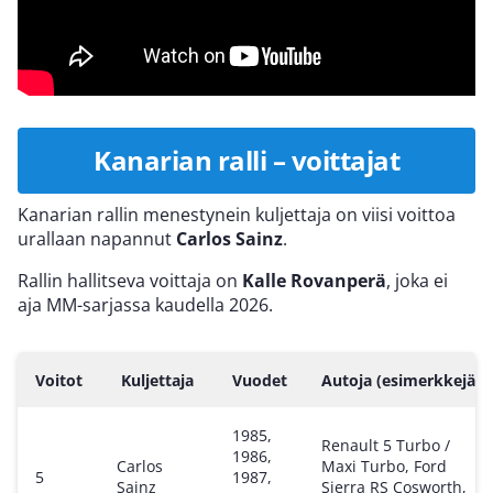
Kanarian ralli – voittajat
Kanarian rallin menestynein kuljettaja on viisi voittoa
urallaan napannut
Carlos Sainz
.
Rallin hallitseva voittaja on
Kalle Rovanperä
, joka ei
aja MM-sarjassa kaudella 2026.
Voitot
Kuljettaja
Vuodet
Autoja (esimerkkejä)
1985,
Renault 5 Turbo /
1986,
Carlos
Maxi Turbo, Ford
5
1987,
Sainz
Sierra RS Cosworth,