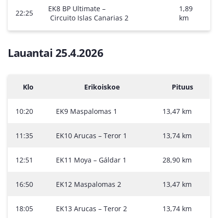
EK8 BP Ultimate –
1,89
22:25
Circuito Islas Canarias 2
km
Lauantai 25.4.2026
Klo
Erikoiskoe
Pituus
10:20
EK9 Maspalomas 1
13,47 km
11:35
EK10 Arucas – Teror 1
13,74 km
12:51
EK11 Moya – Gáldar 1
28,90 km
16:50
EK12 Maspalomas 2
13,47 km
18:05
EK13 Arucas – Teror 2
13,74 km