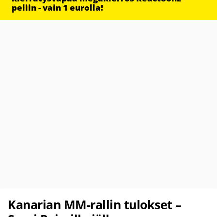
peliin - vain 1 eurolla!
Kanarian MM-rallin tulokset –