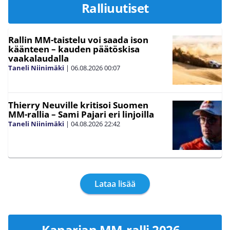
Ralliuutiset
Rallin MM-taistelu voi saada ison
käänteen – kauden päätöskisa
vaakalaudalla
Taneli Niinimäki
|
06.08.2026
00:07
Thierry Neuville kritisoi Suomen
MM-rallia – Sami Pajari eri linjoilla
Taneli Niinimäki
|
04.08.2026
22:42
Lataa lisää
Kanarian MM-ralli 2026 –