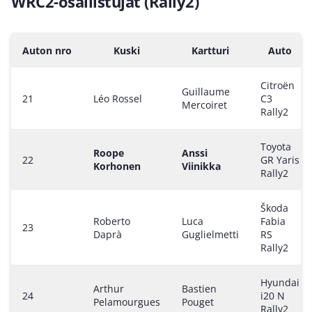
WRC2-osallistujat (Rally2)
Auton nro
Kuski
Kartturi
Auto
Citroën
Guillaume
21
Léo Rossel
C3
Mercoiret
Rally2
Toyota
Roope
Anssi
22
GR Yaris
Korhonen
Viinikka
Rally2
Škoda
Roberto
Luca
Fabia
23
Daprà
Guglielmetti
RS
Rally2
Hyundai
Arthur
Bastien
24
i20 N
Pelamourgues
Pouget
Rally2