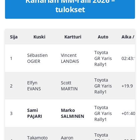
tulokset
Sija
Kuski
Kartturi
Auto
Aika / E
Toyota
Sébastien
Vincent
1
GR Yaris
02:43:18
OGIER
LANDAIS
Rally1
Toyota
Elfyn
Scott
2
GR Yaris
+19.9
EVANS
MARTIN
Rally1
Toyota
Sami
Marko
3
GR Yaris
+01:40.8
PAJARI
SALMINEN
Rally1
Toyota
Takamoto
Aaron