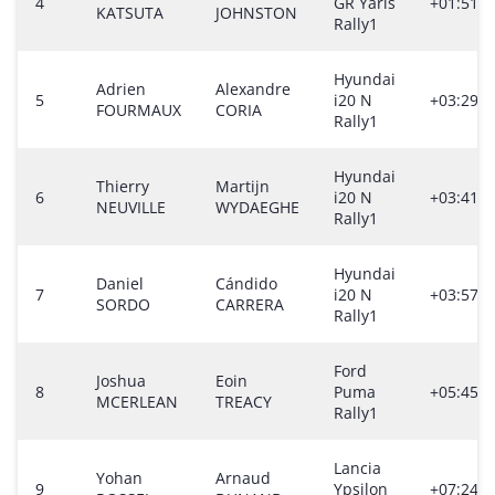
4
GR Yaris
+01:51.2
KATSUTA
JOHNSTON
Rally1
Hyundai
Adrien
Alexandre
5
i20 N
+03:29.5
FOURMAUX
CORIA
Rally1
Hyundai
Thierry
Martijn
6
i20 N
+03:41.0
NEUVILLE
WYDAEGHE
Rally1
Hyundai
Daniel
Cándido
7
i20 N
+03:57.7
SORDO
CARRERA
Rally1
Ford
Joshua
Eoin
8
Puma
+05:45.4
MCERLEAN
TREACY
Rally1
Lancia
Yohan
Arnaud
9
Ypsilon
+07:24.3