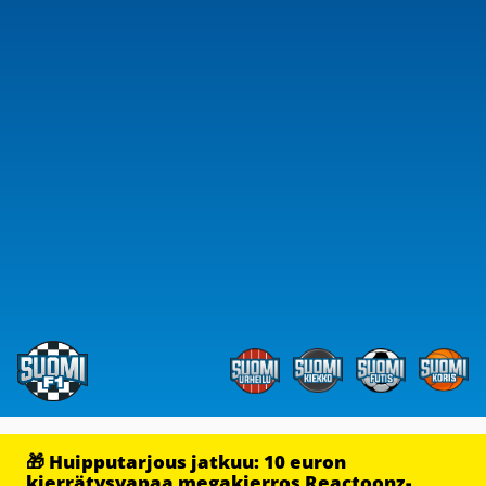
🎁 Huipputarjous jatkuu: 10 euron
kierrätysvapaa megakierros Reactoonz-