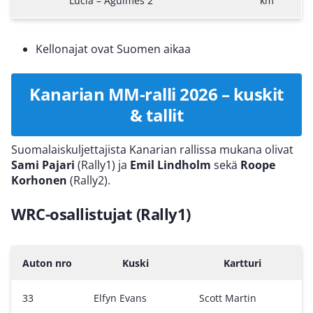
Lucia – Agüimes 2
km
Kellonajat ovat Suomen aikaa
Kanarian MM-ralli 2026 – kuskit
& tallit
Suomalaiskuljettajista Kanarian rallissa mukana olivat
Sami Pajari
(Rally1) ja
Emil Lindholm
sekä
Roope
Korhonen
(Rally2).
WRC-osallistujat (Rally1)
Auton nro
Kuski
Kartturi
33
Elfyn Evans
Scott Martin
T