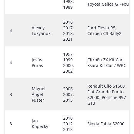
1988,
Toyota Celica GT-Four
1989
2016,
Alexey
2017,
Ford Fiesta R5,
4
Lukyanuk
2018,
Citroën C3 Rally2
2021
1997,
Jesús
1999,
Citroën ZX Kit Car,
4
Puras
2000,
Xsara Kit Car / WRC
2002
Renault Clio S1600,
Miguel
2006,
Fiat Grande Punto
3
Ángel
2007,
S2000, Porsche 997
Fuster
2015
GT3
2010,
Jan
3
2012,
Škoda Fabia S2000
Kopecký
2013