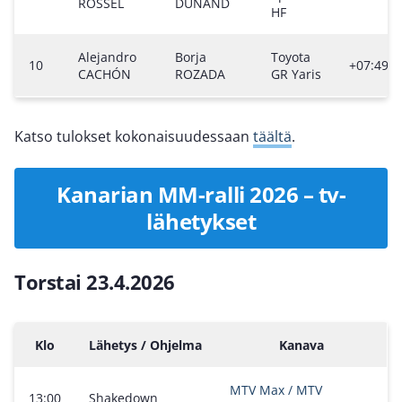
ROSSEL
DUNAND
HF
Alejandro
Borja
Toyota
10
+07:49.4
CACHÓN
ROZADA
GR Yaris
Katso tulokset kokonaisuudessaan
täältä
.
Kanarian MM-ralli 2026 – tv-
lähetykset
Torstai 23.4.2026
Klo
Lähetys / Ohjelma
Kanava
MTV Max / MTV
13:00
Shakedown