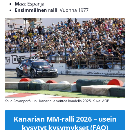
Maa
: Espanja
Ensimmäinen ralli
: Vuonna 1977
Kalle Rovanperä juhli Kanarialla voittoa kaudella 2025. Kuva: AOP
Kanarian MM-ralli 2026 – usein
kysytyt kysymykset (FAQ)