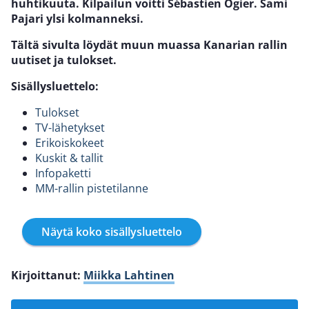
huhtikuuta. Kilpailun voitti Sébastien Ogier. Sami
Pajari ylsi kolmanneksi.
Tältä sivulta löydät muun muassa Kanarian rallin
uutiset ja tulokset.
Sisällysluettelo:
Tulokset
TV-lähetykset
Erikoiskokee
t
Kuskit & tallit
Infopaketti
MM-rallin pistetilanne
Näytä koko sisällysluettelo
Kirjoittanut:
Miikka Lahtinen