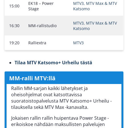
EK18 – Power
MTV3, MTV Max & MTV
15:00
Stage
Katsomo
MTV3, MTV Max & MTV
16:30
MM-rallistudio
Katsomo
19:20
Ralliextra
MTV3
Tilaa MTV Katsomo+ Urheilu tästä
MM-ralli MTV:llä
Rallin MM-sarjan kaikki lähetykset ja
oheisohjelmat ovat katsottavissa
suoratoistopalvelusta MTV Katsomo+ Urheilu -
tilauksella sekä MTV Max -kanavalta.
Jokaisen rallin rallin huipentava Power Stage -
erikoiskoe nähdään maksullisten palvelujen