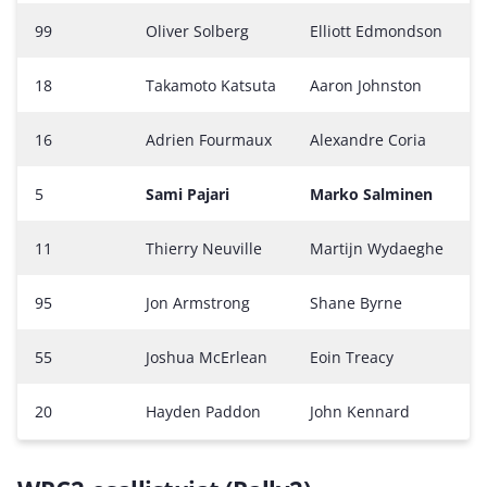
99
Oliver Solberg
Elliott Edmondson
T
18
Takamoto Katsuta
Aaron Johnston
T
16
Adrien Fourmaux
Alexandre Coria
H
5
Sami Pajari
Marko Salminen
T
11
Thierry Neuville
Martijn Wydaeghe
H
95
Jon Armstrong
Shane Byrne
F
55
Joshua McErlean
Eoin Treacy
F
20
Hayden Paddon
John Kennard
H