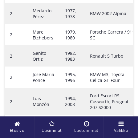
Medardo
1977,
2
BMW 2002 Alpina
Pérez
1978
Marc
1979,
Porsche Carrera / 911
2
Etchebers
1980
SC
Genito
1982,
2
Renault 5 Turbo
Ortiz
1983
José María
1995,
BMW M3, Toyota
2
Ponce
1996
Celica GT-Four
Ford Escort RS
Luis
1994,
2
Cosworth, Peugeot
Monzón
2008
207 S2000
Yoann
2023,
2
Citroën C3 Rally2
Bonato
2024
Etusivu
Uusimmat
Luetuimmat
Valikko