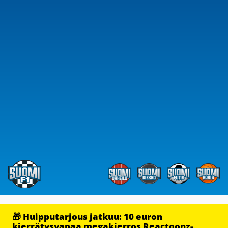
🎁 Huipputarjous jatkuu: 10 euron
kierrätysvapaa megakierros Reactoonz-