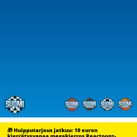
🎁 Huipputarjous jatkuu: 10 euron
kierrätysvapaa megakierros Reactoonz-