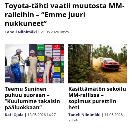
Toyota-tähti vaatii muutosta MM-
ralleihin – “Emme juuri
nukkuneet”
Taneli Niinimäki
|
21.05.2026
08:25
Teemu Suninen
Käsittämätön sekoilu
puhuu suoraan –
MM-rallissa –
“Kuulumme takaisin
sopimus purettiin
pääluokkaan”
heti
Kati Ojala
|
13.05.2026
14:27
Taneli Niinimäki
|
11.05.2026
23:24