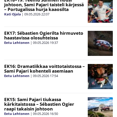
johtoon, Sami Pajari taisteli kärjessä
– Portugalissa hurja kaaosilta
Kati Ojala
|
09.05.2026
22:07
EK17: Sébastien Ogierilta hirmuveto
haastavissa olosuhteissa
Eetu Lehtonen
|
09.05.2026
19:37
EK16: Dramatiikkaa voittotaistossa –
Sami Pajari kohenteli asemiaan
Eetu Lehtonen
|
09.05.2026
17:54
EK15: Sami Pajari tiukassa
kärkitaistossa – Sébastien Ogier
raapi takaisin johtoon
Eetu Lehtonen
|
09.05.2026
16:50