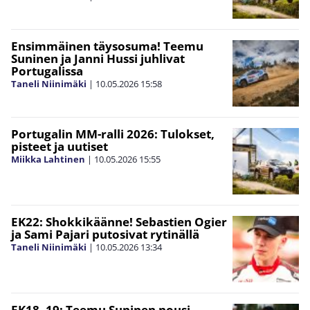
Ensimmäinen täysosuma! Teemu
Suninen ja Janni Hussi juhlivat
Portugalissa
Taneli Niinimäki
|
10.05.2026
15:58
Portugalin MM-ralli 2026: Tulokset,
pisteet ja uutiset
Miikka Lahtinen
|
10.05.2026
15:55
EK22: Shokkikäänne! Sebastien Ogier
ja Sami Pajari putosivat rytinällä
Taneli Niinimäki
|
10.05.2026
13:34
EK18–19: Teemu Suninen nousi