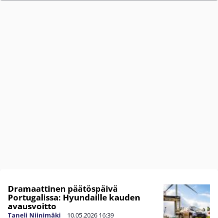
Dramaattinen päätöspäivä
Portugalissa: Hyundaille kauden
avausvoitto
Taneli Niinimäki
|
10.05.2026
16:39