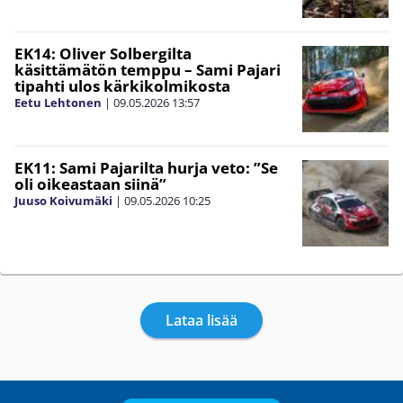
EK14: Oliver Solbergilta
käsittämätön temppu – Sami Pajari
tipahti ulos kärkikolmikosta
Eetu Lehtonen
|
09.05.2026
13:57
EK11: Sami Pajarilta hurja veto: ”Se
oli oikeastaan siinä”
Juuso Koivumäki
|
09.05.2026
10:25
Lataa lisää