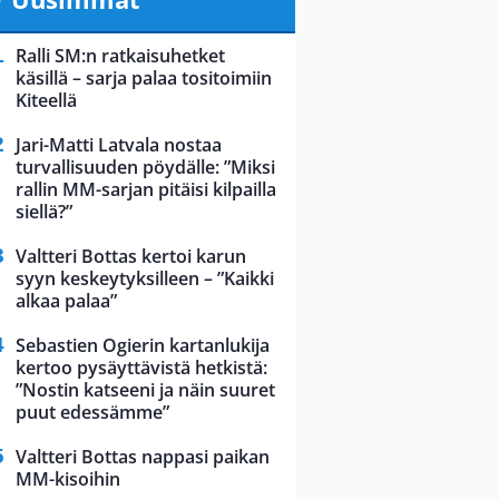
Ralli SM:n ratkaisuhetket
käsillä – sarja palaa tositoimiin
Kiteellä
Jari-Matti Latvala nostaa
turvallisuuden pöydälle: ”Miksi
rallin MM-sarjan pitäisi kilpailla
siellä?”
Valtteri Bottas kertoi karun
syyn keskeytyksilleen – ”Kaikki
alkaa palaa”
Sebastien Ogierin kartanlukija
kertoo pysäyttävistä hetkistä:
”Nostin katseeni ja näin suuret
puut edessämme”
Valtteri Bottas nappasi paikan
MM-kisoihin