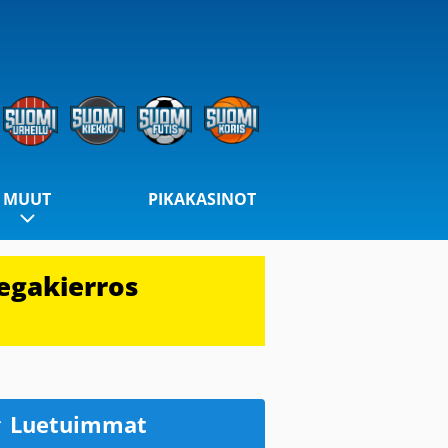
MUUT
PIKAKASINOT
egakierros
Luetuimmat