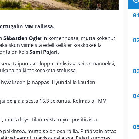
Portugalin MM-rallissa.
n
Sébastien Ogierin
komennossa, mutta kokenut
kaiskun viimeistä edellisellä erikoiskokeella
ohtalon koki
Sami Pajari
.
uksena taipumaan lopputuloksissa seitsemänneksi,
ukana palkintokoroketaistelussa.
 hyväkseen ja nappasi Hyundaille kauden
 jäi belgialaisesta 16,3 sekuntia. Kolmas oli MM-
yt, mutta löysi tilanteesta myös positiivista.
 palkintoa, mutta se on osa rallia. Pitää vain ottaa
vielä vahvempi tulevissa ralleissa, Pajari summasi