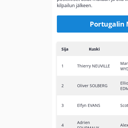
kilpailun jälkeen.
Portugalin 
Sija
Kuski
Mar
1
Thierry NEUVILLE
WY
Elli
2
Oliver SOLBERG
ED
3
Elfyn EVANS
Sco
Adrien
4
Ale
FOURMAUX