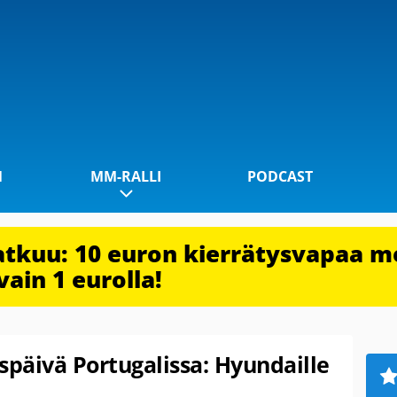
1
MM-RALLI
PODCAST
jatkuu: 10 euron kierrätysvapaa m
vain 1 eurolla!
päivä Portugalissa: Hyundaille