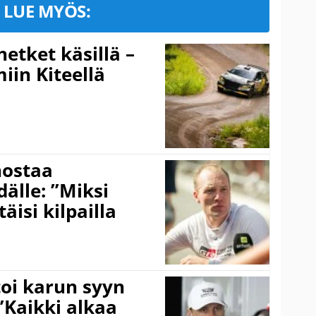
LUE MYÖS:
hetket käsillä –
iin Kiteellä
nostaa
älle: ”Miksi
äisi kilpailla
toi karun syyn
”Kaikki alkaa