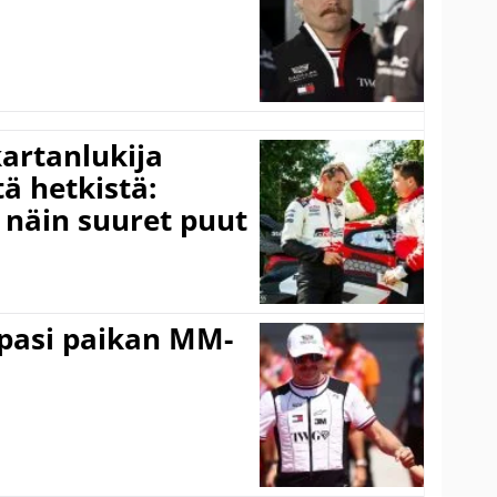
kartanlukija
ä hetkistä:
a näin suuret puut
ppasi paikan MM-