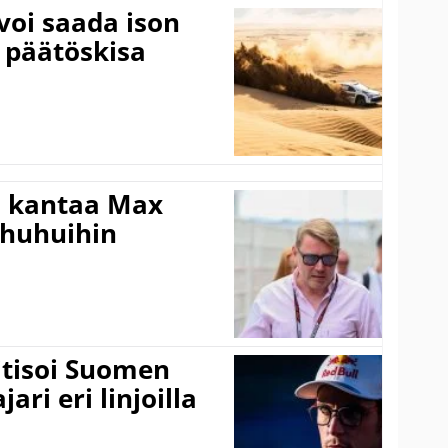
voi saada ison
 päätöskisa
i kantaa Max
ohuhuihin
itisoi Suomen
ari eri linjoilla