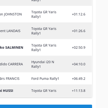
Toyota GR Yaris
on JOHNSTON
+01:12.6
Rally1
Toyota GR Yaris
cent LANDAIS
+01:26.6
Rally1
Toyota GR Yaris
ko SALMINEN
+02:50.9
Rally1
Hyundai i20 N
dido CARRERA
+04:10.0
Rally1
ārs FRANCIS
Ford Puma Rally1
+06:49.2
ni HUSSI
Toyota GR Yaris
+11:13.8