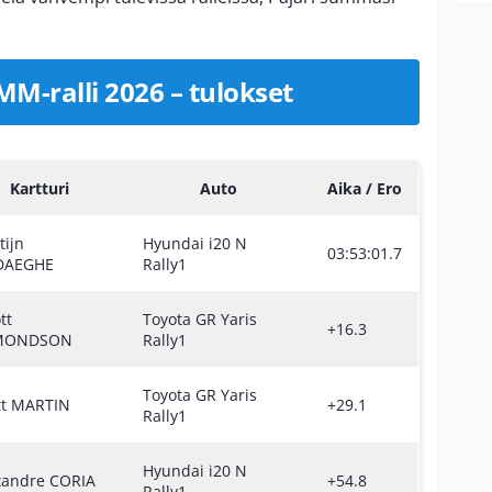
MM-ralli 2026 – tulokset
Kartturi
Auto
Aika / Ero
tijn
Hyundai i20 N
03:53:01.7
DAEGHE
Rally1
ott
Toyota GR Yaris
+16.3
MONDSON
Rally1
Toyota GR Yaris
tt MARTIN
+29.1
Rally1
Hyundai i20 N
xandre CORIA
+54.8
Rally1