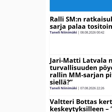
Ralli SM:n ratkaisu
sarja palaa tositoim
Taneli Niinimäki
|
08.08.2026
00:42
Jari-Matti Latvala 
turvallisuuden pöyd
rallin MM-sarjan pit
siellä?”
Taneli Niinimäki
|
07.08.2026
22:26
Valtteri Bottas ker
keskeytyksilleen – 