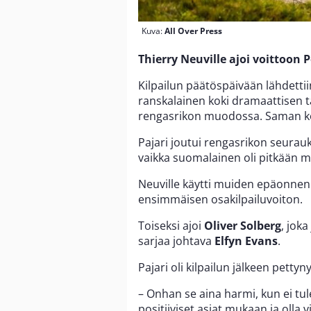
Kuva:
All Over Press
Thierry Neuville ajoi voittoon 
Kilpailun päätöspäivään lähdettii
ranskalainen koki dramaattisen ta
rengasrikon muodossa. Saman k
Pajari joutui rengasrikon seura
vaikka suomalainen oli pitkään m
Neuville käytti muiden epäonnen
ensimmäisen osakilpailuvoiton.
Toiseksi ajoi
Oliver Solberg
, joka
sarjaa johtava
Elfyn Evans
.
Pajari oli kilpailun jälkeen pettyn
– Onhan se aina harmi, kun ei tule
positiiviset asiat mukaan ja olla 