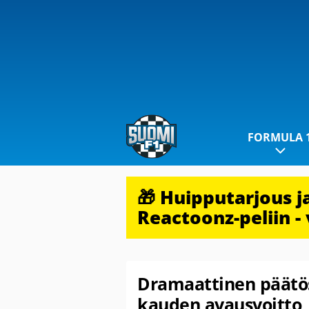
FORMULA 
🎁 Huipputarjous 
Reactoonz-peliin - 
Dramaattinen päätös
kauden avausvoitto