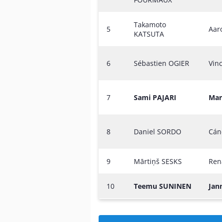
Takamoto
5
Aar
KATSUTA
6
Sébastien OGIER
Vin
7
Sami PAJARI
Mar
8
Daniel SORDO
Cán
9
Mārtiņš SESKS
Ren
10
Teemu SUNINEN
Jan