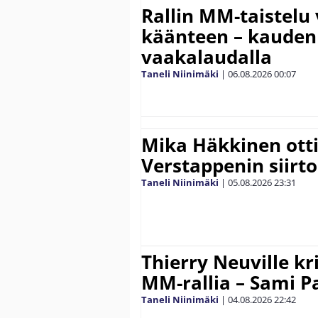
Rallin MM-taistelu 
käänteen – kauden
vaakalaudalla
Taneli Niinimäki
|
06.08.2026
00:07
Mika Häkkinen ott
Verstappenin siirt
Taneli Niinimäki
|
05.08.2026
23:31
Thierry Neuville kr
MM-rallia – Sami Paj
Taneli Niinimäki
|
04.08.2026
22:42