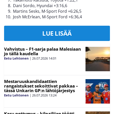
Dani Sordo, Hyundai +3:16,6
Martins Sesks, M-Sport Ford +6:26,5
Josh McErlean, M-Sport Ford +6:36,4
LUE LISÄÄ
Vahvistus – F1-sarja palaa Malesiaan
jo tällä kaudella
Eetu Lehtonen
|
26.07.2026
14:01
Mestaruuskandidaattien
rangaistukset sekoittivat pakkaa –
tässä Unkarin GP:n lähtöjärjestys
Eetu Lehtonen
|
26.07.2026
13:24
Karu pettymys – kilpailijan töötti