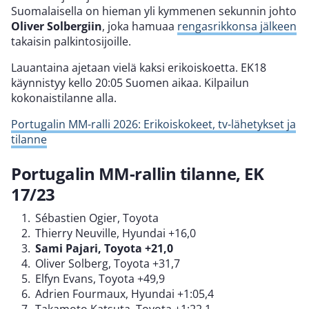
Suomalaisella on hieman yli kymmenen sekunnin johto
Oliver Solbergiin
, joka hamuaa
rengasrikkonsa jälkeen
takaisin palkintosijoille.
Lauantaina ajetaan vielä kaksi erikoiskoetta. EK18
käynnistyy kello 20:05 Suomen aikaa. Kilpailun
kokonaistilanne alla.
Portugalin MM-ralli 2026: Erikoiskokeet, tv-lähetykset ja
tilanne
Portugalin MM-rallin tilanne, EK
17/23
Sébastien Ogier, Toyota
Thierry Neuville, Hyundai +16,0
Sami Pajari, Toyota +21,0
Oliver Solberg, Toyota +31,7
Elfyn Evans, Toyota +49,9
Adrien Fourmaux, Hyundai +1:05,4
Takamoto Katsuta, Toyota +1:22,1