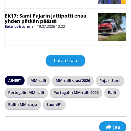
EK17: Sami Pajarin jättipotti enää
yhden pätkän päässä
Eetu Lehtonen
|
19.07.2026
12:02
Lataa lisää
AIHEET
MM-ralli
MM-rallikausi 2026
Pajari Sami
Portugalin MM-ralli
Portugalin MM-ralli 2026
Ralli
Rallin MM-sarja
SuomiF1
Jaa