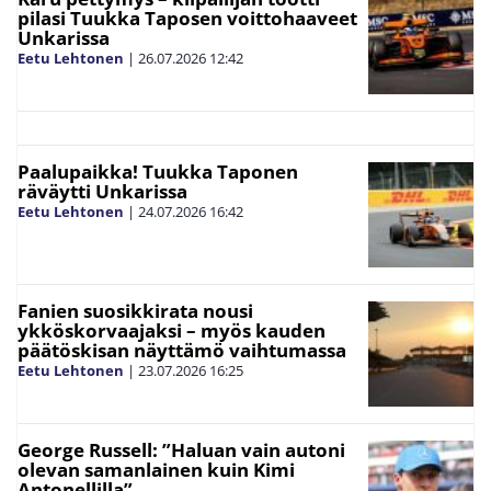
pilasi Tuukka Taposen voittohaaveet
Unkarissa
Eetu Lehtonen
|
26.07.2026
12:42
Paalupaikka! Tuukka Taponen
räväytti Unkarissa
Eetu Lehtonen
|
24.07.2026
16:42
Fanien suosikkirata nousi
ykköskorvaajaksi – myös kauden
päätöskisan näyttämö vaihtumassa
Eetu Lehtonen
|
23.07.2026
16:25
George Russell: ”Haluan vain autoni
olevan samanlainen kuin Kimi
Antonellilla”