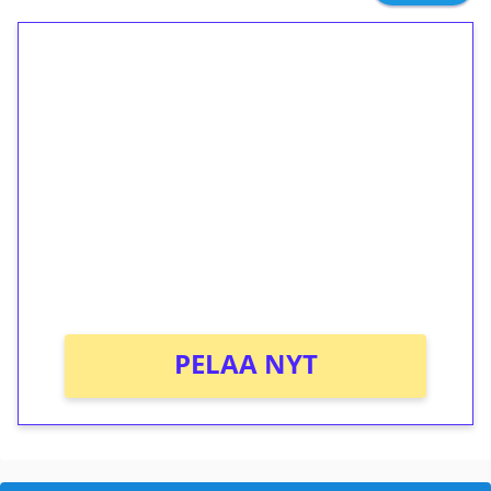
1€ = 10€ arvosta
ilmaiskierroksia ilman
kierrätystä!
Talleta 1€
Saat heti 50 ilmaiskierrosta Tuohi 1000 -
peliin (arvo 0,20€ per kierros)!
Ei kierrätysvaatimusta!
PELAA NYT