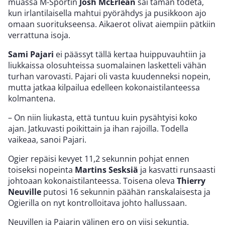
muassa M-Sportin
Josh McErlean
sai tämän todeta,
kun irlantilaisella mahtui pyörähdys ja pusikkoon ajo
omaan suoritukseensa. Aikaerot olivat aiempiin pätkiin
verrattuna isoja.
Sami Pajari
ei päässyt tällä kertaa huippuvauhtiin ja
liukkaissa olosuhteissa suomalainen lasketteli vähän
turhan varovasti. Pajari oli vasta kuudenneksi nopein,
mutta jatkaa kilpailua edelleen kokonaistilanteessa
kolmantena.
– On niin liukasta, että tuntuu kuin pysähtyisi koko
ajan. Jatkuvasti poikittain ja ihan rajoilla. Todella
vaikeaa, sanoi Pajari.
Ogier repäisi kevyet 11,2 sekunnin pohjat ennen
toiseksi nopeinta
Martins Sesksiä
ja kasvatti runsaasti
johtoaan kokonaistilanteessa. Toisena oleva
Thierry
Neuville
putosi 16 sekunnin päähän ranskalaisesta ja
Ogierilla on nyt kontrolloitava johto hallussaan.
Neuvillen ja Pajarin välinen ero on viisi sekuntia.