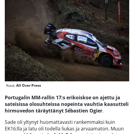
Kuva:
All Over Press
Portugalin MM-rallin 17:s erikoiskoe on ajettu ja
sateisissa olosuhteissa nopeinta vauhtia kaasutteli
hirmuvedon täräyttänyt Sébastien Ogier
.
Sade oli yltynyt huomattavasti rankemmaksi kuin
EK16:lla ja latu oli todella liukas ja arvaamaton. Muun