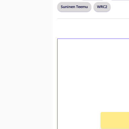
Suninen Teemu
WRC2
1€ = 10€ arvosta 
kierrätystä!
Talleta 1€
Saat heti 50 ilmaiskierr
kierros)!
Ei kierrätysvaatimusta!