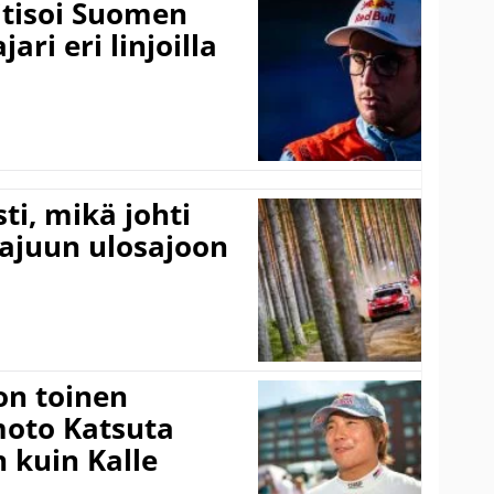
itisoi Suomen
ari eri linjoilla
ti, mikä johti
rajuun ulosajoon
on toinen
amoto Katsuta
 kuin Kalle