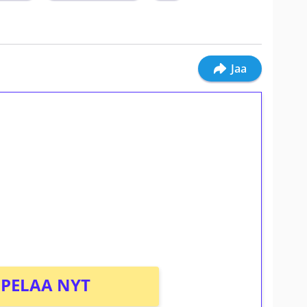
Jaa
ilmaiskierroksia ilman
osta Tuohi 1000 -peliin (arvo 0,20€ per
PELAA NYT