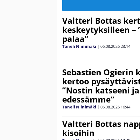
Valtteri Bottas ker
keskeytyksilleen – 
palaa”
Taneli Niinimäki
|
06.08.2026
23:14
Sebastien Ogierin 
kertoo pysäyttävist
”Nostin katseeni j
edessämme”
Taneli Niinimäki
|
06.08.2026
16:44
Valtteri Bottas na
kisoihin