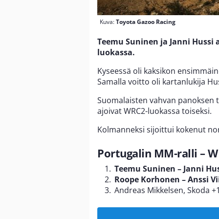
Kuva:
Toyota Gazoo Racing
Teemu Suninen ja Janni Hussi a
luokassa.
Kyseessä oli kaksikon ensimmäine
Samalla voitto oli kartanlukija 
Suomalaisten vahvan panoksen 
ajoivat WRC2-luokassa toiseksi.
Kolmanneksi sijoittui kokenut nor
Portugalin MM-ralli – 
Teemu Suninen – Janni Hus
Roope Korhonen – Anssi Vi
Andreas Mikkelsen, Skoda +1