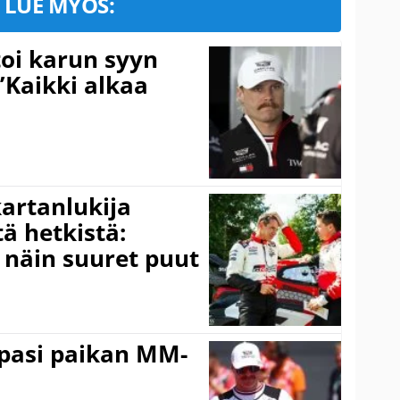
LUE MYÖS:
toi karun syyn
”Kaikki alkaa
kartanlukija
ä hetkistä:
a näin suuret puut
ppasi paikan MM-