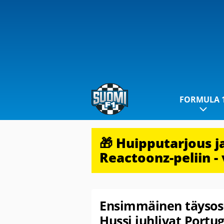
FORMULA 
🎁 Huipputarjous 
Reactoonz-peliin - 
Ensimmäinen täysos
Hussi juhlivat Portug