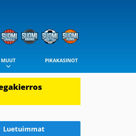
MUUT
PIKAKASINOT
egakierros
Luetuimmat