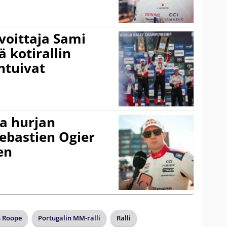
voittaja Sami
ä kotirallin
ntuivat
a hurjan
ebastien Ogier
en
 Roope
Portugalin MM-ralli
Ralli