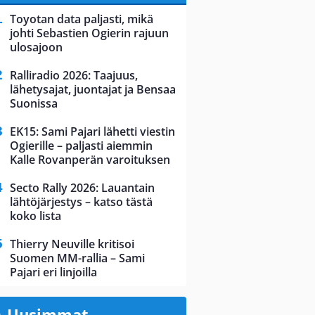
Toyotan data paljasti, mikä
johti Sebastien Ogierin rajuun
ulosajoon
Ralliradio 2026: Taajuus,
lähetysajat, juontajat ja Bensaa
Suonissa
EK15: Sami Pajari lähetti viestin
Ogierille – paljasti aiemmin
Kalle Rovanperän varoituksen
Secto Rally 2026: Lauantain
lähtöjärjestys – katso tästä
koko lista
Thierry Neuville kritisoi
Suomen MM-rallia – Sami
Pajari eri linjoilla
Uusimmat