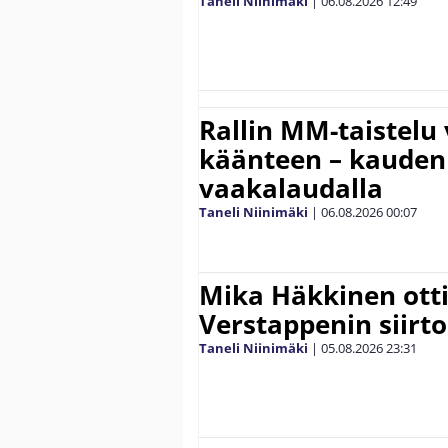
Taneli Niinimäki
|
06.08.2026
12:49
Rallin MM-taistelu 
käänteen – kauden
vaakalaudalla
Taneli Niinimäki
|
06.08.2026
00:07
Mika Häkkinen ott
Verstappenin siirt
Taneli Niinimäki
|
05.08.2026
23:31