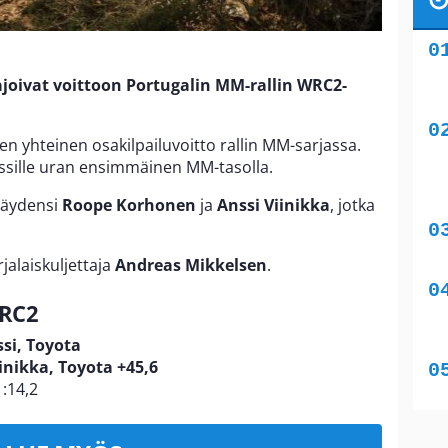
joivat voittoon Portugalin MM-rallin WRC2-
n yhteinen osakilpailuvoitto rallin MM-sarjassa.
Hussille uran ensimmäinen MM-tasolla.
täydensi
Roope Korhonen
ja
Anssi Viinikka
, jotka
jalaiskuljettaja
Andreas Mikkelsen
.
WRC2
si, Toyota
inikka, Toyota +45,6
:14,2