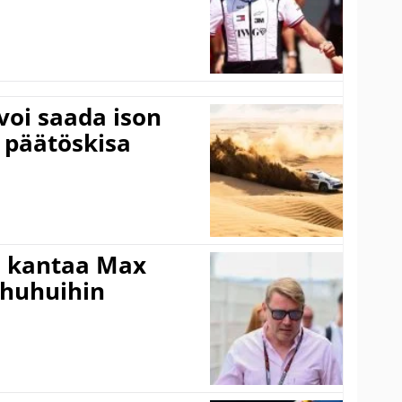
voi saada ison
 päätöskisa
i kantaa Max
ohuhuihin