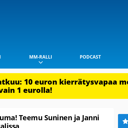
1
MM-RALLI
PODCAST
jatkuu: 10 euron kierrätysvapaa m
vain 1 eurolla!
uma! Teemu Suninen ja Janni
alissa