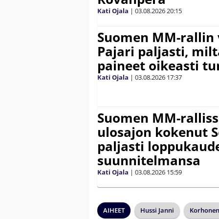
Kati Ojala
|
03.08.2026
20:15
Suomen MM-rallin 
Pajari paljasti, milt
paineet oikeasti tu
Kati Ojala
|
03.08.2026
17:37
Suomen MM-ralliss
ulosajon kokenut S
paljasti loppukaud
suunnitelmansa
Kati Ojala
|
03.08.2026
15:59
AIHEET
Hussi Janni
Korhonen