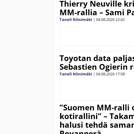
Thierry Neuville kr
MM-rallia – Sami Paj
Taneli Niinimäki
|
04.08.2026
22:42
Toyotan data paljas
Sebastien Ogierin 
Taneli Niinimäki
|
04.08.2026
17:58
”Suomen MM-ralli 
kotirallini” – Tak
halusi tehdä saman
Rovanperä