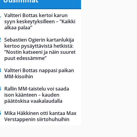
Valtteri Bottas kertoi karun
syyn keskeytyksilleen – ”Kaikki
alkaa palaa”
Sebastien Ogierin kartanlukija
kertoo pysäyttävistä hetkistä:
”Nostin katseeni ja näin suuret
puut edessämme”
Valtteri Bottas nappasi paikan
MM-kisoihin
Rallin MM-taistelu voi saada
ison käänteen – kauden
päätöskisa vaakalaudalla
Mika Häkkinen otti kantaa Max
Verstappenin siirtohuhuihin