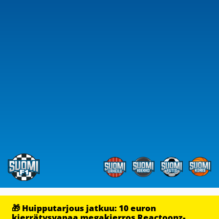
🎁 Huipputarjous jatkuu: 10 euron
kierrätysvapaa megakierros Reactoonz-