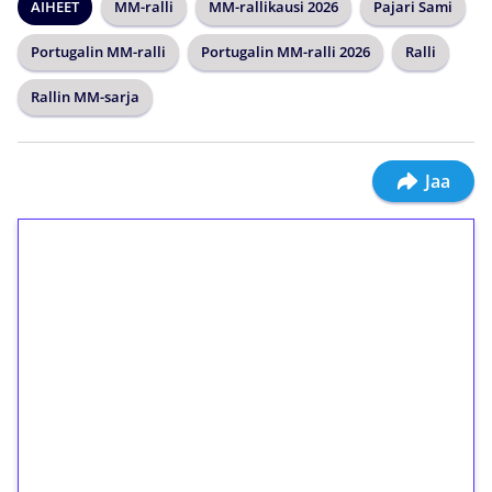
AIHEET
MM-ralli
MM-rallikausi 2026
Pajari Sami
Portugalin MM-ralli
Portugalin MM-ralli 2026
Ralli
Rallin MM-sarja
Jaa
1€ = 10€ arvosta
ilmaiskierroksia ilman
kierrätystä!
Talleta 1€
Saat heti 50 ilmaiskierrosta Tuohi 1000 -
peliin (arvo 0,20€ per kierros)!
Ei kierrätysvaatimusta!