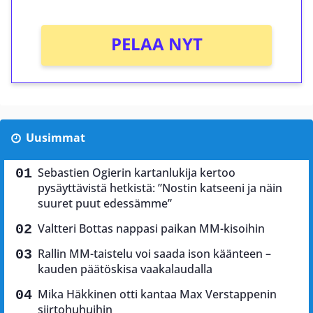
PELAA NYT
Uusimmat
Sebastien Ogierin kartanlukija kertoo
pysäyttävistä hetkistä: ”Nostin katseeni ja näin
suuret puut edessämme”
Valtteri Bottas nappasi paikan MM-kisoihin
Rallin MM-taistelu voi saada ison käänteen –
kauden päätöskisa vaakalaudalla
Mika Häkkinen otti kantaa Max Verstappenin
siirtohuhuihin