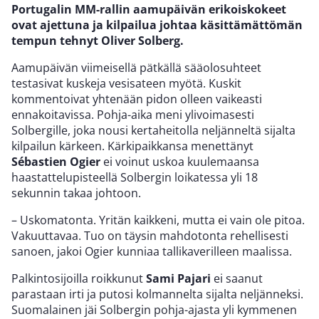
Portugalin MM-rallin aamupäivän erikoiskokeet
ovat ajettuna ja kilpailua johtaa käsittämättömän
tempun tehnyt Oliver Solberg.
Aamupäivän viimeisellä pätkällä sääolosuhteet
testasivat kuskeja vesisateen myötä. Kuskit
kommentoivat yhtenään pidon olleen vaikeasti
ennakoitavissa. Pohja-aika meni ylivoimasesti
Solbergille, joka nousi kertaheitolla neljänneltä sijalta
kilpailun kärkeen. Kärkipaikkansa menettänyt
Sébastien Ogier
ei voinut uskoa kuulemaansa
haastattelupisteellä Solbergin loikatessa yli 18
sekunnin takaa johtoon.
– Uskomatonta. Yritän kaikkeni, mutta ei vain ole pitoa.
Vakuuttavaa. Tuo on täysin mahdotonta rehellisesti
sanoen, jakoi Ogier kunniaa tallikaverilleen maalissa.
Palkintosijoilla roikkunut
Sami Pajari
ei saanut
parastaan irti ja putosi kolmannelta sijalta neljänneksi.
Suomalainen jäi Solbergin pohja-ajasta yli kymmenen