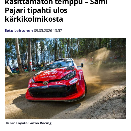
käsittämätön temppu – Sami
Pajari tipahti ulos
kärkikolmikosta
Eetu Lehtonen
09.05.2026
13:57
Kuva:
Toyota Gazoo Racing