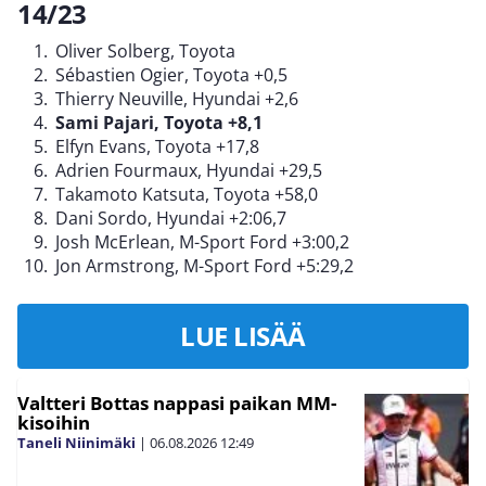
14/23
Oliver Solberg, Toyota
Sébastien Ogier, Toyota +0,5
Thierry Neuville, Hyundai +2,6
Sami Pajari, Toyota +8,1
Elfyn Evans, Toyota +17,8
Adrien Fourmaux, Hyundai +29,5
Takamoto Katsuta, Toyota +58,0
Dani Sordo, Hyundai +2:06,7
Josh McErlean, M-Sport Ford +3:00,2
Jon Armstrong, M-Sport Ford +5:29,2
LUE LISÄÄ
Valtteri Bottas nappasi paikan MM-
kisoihin
Taneli Niinimäki
|
06.08.2026
12:49