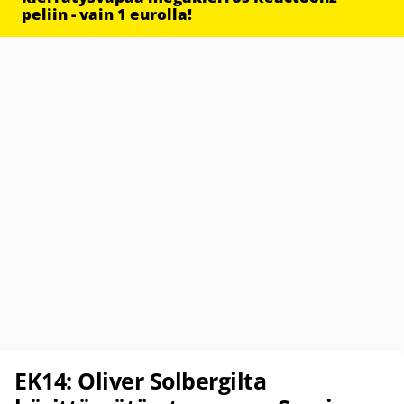
peliin - vain 1 eurolla!
EK14: Oliver Solbergilta