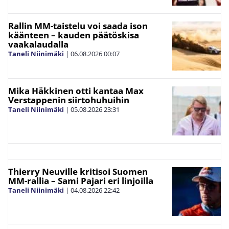
Rallin MM-taistelu voi saada ison
käänteen – kauden päätöskisa
vaakalaudalla
Taneli Niinimäki
|
06.08.2026
00:07
Mika Häkkinen otti kantaa Max
Verstappenin siirtohuhuihin
Taneli Niinimäki
|
05.08.2026
23:31
Thierry Neuville kritisoi Suomen
MM-rallia – Sami Pajari eri linjoilla
Taneli Niinimäki
|
04.08.2026
22:42