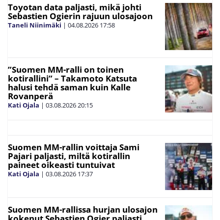
Toyotan data paljasti, mikä johti
Sebastien Ogierin rajuun ulosajoon
Taneli Niinimäki
|
04.08.2026
17:58
”Suomen MM-ralli on toinen
kotirallini” – Takamoto Katsuta
halusi tehdä saman kuin Kalle
Rovanperä
Kati Ojala
|
03.08.2026
20:15
Suomen MM-rallin voittaja Sami
Pajari paljasti, miltä kotirallin
paineet oikeasti tuntuivat
Kati Ojala
|
03.08.2026
17:37
Suomen MM-rallissa hurjan ulosajon
kokenut Sebastien Ogier paljasti