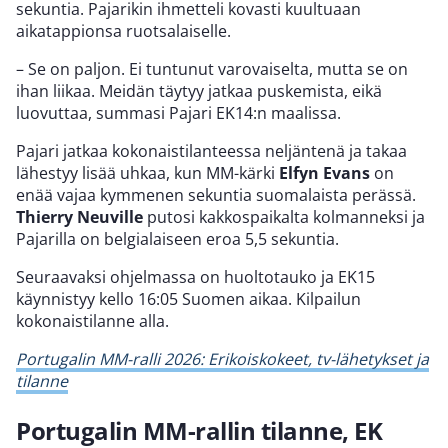
sekuntia. Pajarikin ihmetteli kovasti kuultuaan
aikatappionsa ruotsalaiselle.
– Se on paljon. Ei tuntunut varovaiselta, mutta se on
ihan liikaa. Meidän täytyy jatkaa puskemista, eikä
luovuttaa, summasi Pajari EK14:n maalissa.
Pajari jatkaa kokonaistilanteessa neljäntenä ja takaa
lähestyy lisää uhkaa, kun MM-kärki
Elfyn Evans
on
enää vajaa kymmenen sekuntia suomalaista perässä.
Thierry Neuville
putosi kakkospaikalta kolmanneksi ja
Pajarilla on belgialaiseen eroa 5,5 sekuntia.
Seuraavaksi ohjelmassa on huoltotauko ja EK15
käynnistyy kello 16:05 Suomen aikaa. Kilpailun
kokonaistilanne alla.
Portugalin MM-ralli 2026: Erikoiskokeet, tv-lähetykset ja
tilanne
Portugalin MM-rallin tilanne, EK