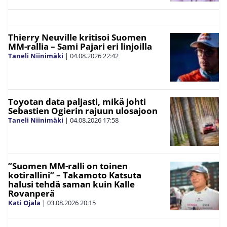
Thierry Neuville kritisoi Suomen
MM-rallia – Sami Pajari eri linjoilla
Taneli Niinimäki
|
04.08.2026
22:42
Toyotan data paljasti, mikä johti
Sebastien Ogierin rajuun ulosajoon
Taneli Niinimäki
|
04.08.2026
17:58
”Suomen MM-ralli on toinen
kotirallini” – Takamoto Katsuta
halusi tehdä saman kuin Kalle
Rovanperä
Kati Ojala
|
03.08.2026
20:15