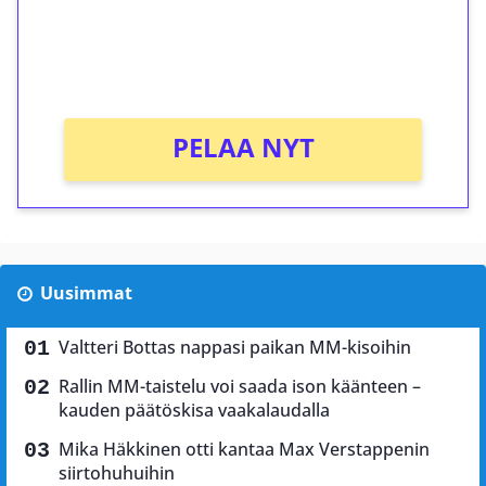
Saat heti 50 ilmaiskierrosta Tuohi 1000 -
peliin (arvo 0,20€ per kierros)!
Ei kierrätysvaatimusta!
PELAA NYT
Uusimmat
Valtteri Bottas nappasi paikan MM-kisoihin
Rallin MM-taistelu voi saada ison käänteen –
kauden päätöskisa vaakalaudalla
Mika Häkkinen otti kantaa Max Verstappenin
siirtohuhuihin