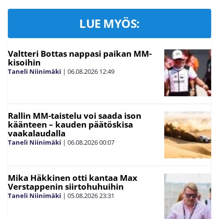
LUE MYÖS:
Valtteri Bottas nappasi paikan MM-
kisoihin
Taneli Niinimäki
|
06.08.2026
12:49
Rallin MM-taistelu voi saada ison
käänteen – kauden päätöskisa
vaakalaudalla
Taneli Niinimäki
|
06.08.2026
00:07
Mika Häkkinen otti kantaa Max
Verstappenin siirtohuhuihin
Taneli Niinimäki
|
05.08.2026
23:31