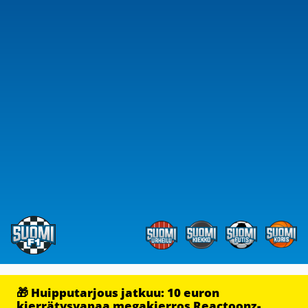
🎁 Huipputarjous jatkuu: 10 euron
kierrätysvapaa megakierros Reactoonz-