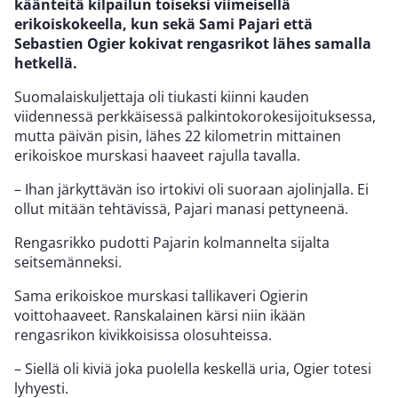
käänteitä kilpailun toiseksi viimeisellä
erikoiskokeella, kun sekä Sami Pajari että
Sebastien Ogier kokivat rengasrikot lähes samalla
hetkellä.
Suomalaiskuljettaja oli tiukasti kiinni kauden
viidennessä perkkäisessä palkintokorokesijoituksessa,
mutta päivän pisin, lähes 22 kilometrin mittainen
erikoiskoe murskasi haaveet rajulla tavalla.
– Ihan järkyttävän iso irtokivi oli suoraan ajolinjalla. Ei
ollut mitään tehtävissä, Pajari manasi pettyneenä.
Rengasrikko pudotti Pajarin kolmannelta sijalta
seitsemänneksi.
Sama erikoiskoe murskasi tallikaveri Ogierin
voittohaaveet. Ranskalainen kärsi niin ikään
rengasrikon kivikkoisissa olosuhteissa.
– Siellä oli kiviä joka puolella keskellä uria, Ogier totesi
lyhyesti.