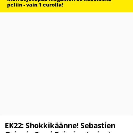
peliin - vain 1 eurolla!
EK22: Shokkikäänne! Sebastien