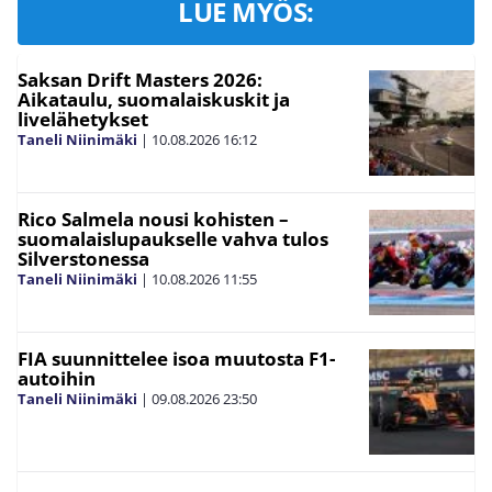
LUE MYÖS:
Saksan Drift Masters 2026:
Aikataulu, suomalaiskuskit ja
livelähetykset
Taneli Niinimäki
|
10.08.2026
16:12
Rico Salmela nousi kohisten –
suomalaislupaukselle vahva tulos
Silverstonessa
Taneli Niinimäki
|
10.08.2026
11:55
FIA suunnittelee isoa muutosta F1-
autoihin
Taneli Niinimäki
|
09.08.2026
23:50