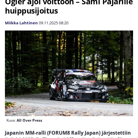
Ogier ajoi voittoon – Sami Pajarille
huippusijoitus
Miikka Lahtinen
09.11.2025
08:20
Kuva:
All Over Press
Japanin MM-ralli (FORUM8 Rally Japan) järjestettiin