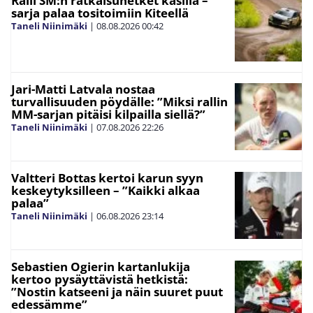
Ralli SM:n ratkaisuhetket käsillä –
sarja palaa tositoimiin Kiteellä
Taneli Niinimäki
|
08.08.2026
00:42
Jari-Matti Latvala nostaa
turvallisuuden pöydälle: ”Miksi rallin
MM-sarjan pitäisi kilpailla siellä?”
Taneli Niinimäki
|
07.08.2026
22:26
Valtteri Bottas kertoi karun syyn
keskeytyksilleen – ”Kaikki alkaa
palaa”
Taneli Niinimäki
|
06.08.2026
23:14
Sebastien Ogierin kartanlukija
kertoo pysäyttävistä hetkistä:
”Nostin katseeni ja näin suuret puut
edessämme”