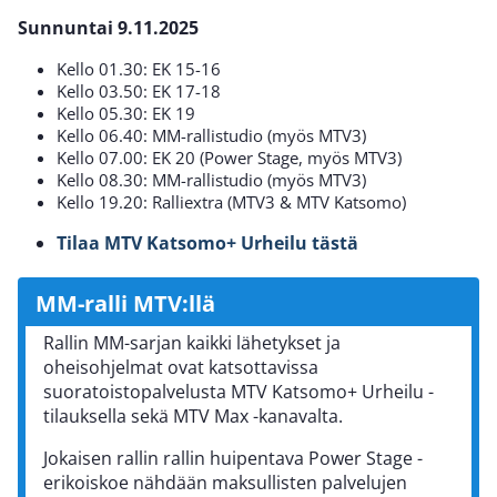
Sunnuntai 9.11.2025
Kello 01.30: EK 15-16
Kello 03.50: EK 17-18
Kello 05.30: EK 19
Kello 06.40: MM-rallistudio (myös MTV3)
Kello 07.00: EK 20 (Power Stage, myös MTV3)
Kello 08.30: MM-rallistudio (myös MTV3)
Kello 19.20: Ralliextra (MTV3 & MTV Katsomo)
Tilaa MTV Katsomo+ Urheilu tästä
MM-ralli MTV:llä
Rallin MM-sarjan kaikki lähetykset ja
oheisohjelmat ovat katsottavissa
suoratoistopalvelusta MTV Katsomo+ Urheilu -
tilauksella sekä MTV Max -kanavalta.
Jokaisen rallin rallin huipentava Power Stage -
erikoiskoe nähdään maksullisten palvelujen