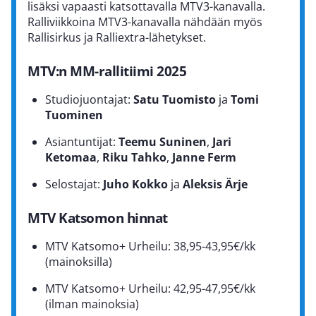
lisäksi vapaasti katsottavalla MTV3-kanavalla.
Ralliviikkoina MTV3-kanavalla nähdään myös
Rallisirkus ja Ralliextra-lähetykset.
MTV:n MM-rallitiimi 2025
Studiojuontajat:
Satu Tuomisto
ja
Tomi
Tuominen
Asiantuntijat:
Teemu Suninen
,
Jari
Ketomaa
,
Riku Tahko
,
Janne Ferm
Selostajat:
Juho Kokko
ja
Aleksis Ärje
MTV Katsomon hinnat
MTV Katsomo+ Urheilu: 38,95-43,95€/kk
(mainoksilla)
MTV Katsomo+ Urheilu: 42,95-47,95€/kk
(ilman mainoksia)