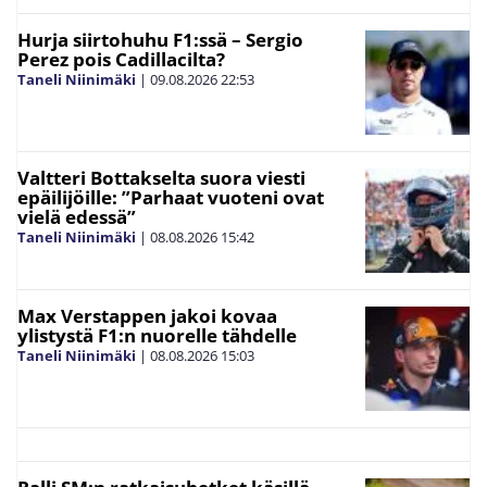
Hurja siirtohuhu F1:ssä – Sergio
Perez pois Cadillacilta?
Taneli Niinimäki
|
09.08.2026
22:53
Valtteri Bottakselta suora viesti
epäilijöille: ”Parhaat vuoteni ovat
vielä edessä”
Taneli Niinimäki
|
08.08.2026
15:42
Max Verstappen jakoi kovaa
ylistystä F1:n nuorelle tähdelle
Taneli Niinimäki
|
08.08.2026
15:03