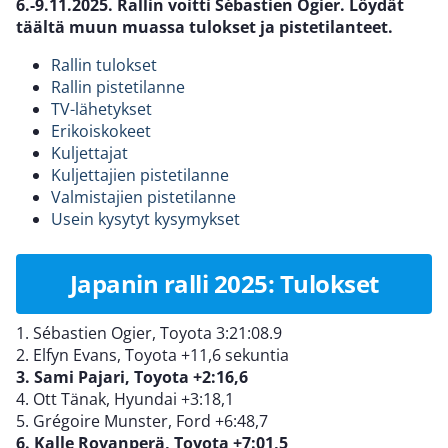
6.-9.11.2025. Rallin voitti Sébastien Ogier. Löydät
täältä muun muassa tulokset ja pistetilanteet.
Rallin tulokset
Rallin pistetilanne
TV-lähetykset
Erikoiskokeet
Kuljettajat
Kuljettajien pistetilanne
Valmistajien pistetilanne
Usein kysytyt kysymykset
Japanin ralli 2025: Tulokset
1. Sébastien Ogier, Toyota 3:21:08.9
2. Elfyn Evans, Toyota +11,6 sekuntia
3. Sami Pajari, Toyota +2:16,6
4. Ott Tänak, Hyundai +3:18,1
5. Grégoire Munster, Ford +6:48,7
6. Kalle Rovanperä, Toyota +7:01,5