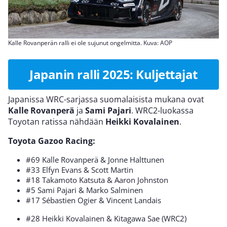
Kalle Rovanperän ralli ei ole sujunut ongelmitta. Kuva: AOP
Japanin ralli 2025: Kuljettajat
Japanissa WRC-sarjassa suomalaisista mukana ovat
Kalle
Rovanperä
ja
Sami
Pajari
. WRC2-luokassa
Toyotan ratissa nähdään
Heikki
Kovalainen
.
Toyota Gazoo Racing:
#69 Kalle Rovanperä & Jonne Halttunen
#33 Elfyn Evans & Scott Martin
#18 Takamoto Katsuta & Aaron Johnston
#5 Sami Pajari & Marko Salminen
#17 Sébastien Ogier & Vincent Landais
#28 Heikki Kovalainen & Kitagawa Sae (WRC2)