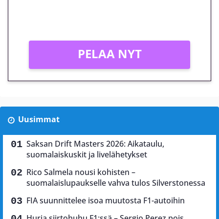
Peli: Reactoonz
Vain uusille asiakkaille!
PELAA NYT
Uusimmat
Saksan Drift Masters 2026: Aikataulu,
suomalaiskuskit ja livelähetykset
Rico Salmela nousi kohisten –
suomalaislupaukselle vahva tulos Silverstonessa
FIA suunnittelee isoa muutosta F1-autoihin
Hurja siirtohuhu F1:ssä – Sergio Perez pois