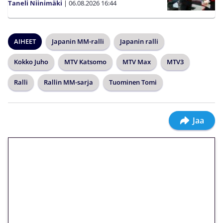
Taneli Niinimäki
|
06.08.2026
16:44
AIHEET
Japanin MM-ralli
Japanin ralli
Kokko Juho
MTV Katsomo
MTV Max
MTV3
Ralli
Rallin MM-sarja
Tuominen Tomi
Jaa
🎁 Huipputarjous jatkuu: 10
euron kierrätysvapaa
megakierros Reactoonz-
peliin – vain 1 eurolla!