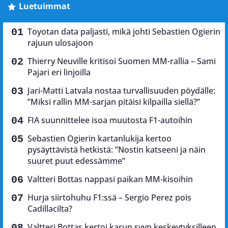
Luetuimmat
Toyotan data paljasti, mikä johti Sebastien Ogierin
rajuun ulosajoon
Thierry Neuville kritisoi Suomen MM-rallia – Sami
Pajari eri linjoilla
Jari-Matti Latvala nostaa turvallisuuden pöydälle:
”Miksi rallin MM-sarjan pitäisi kilpailla siellä?”
FIA suunnittelee isoa muutosta F1-autoihin
Sebastien Ogierin kartanlukija kertoo
pysäyttävistä hetkistä: ”Nostin katseeni ja näin
suuret puut edessämme”
Valtteri Bottas nappasi paikan MM-kisoihin
Hurja siirtohuhu F1:ssä – Sergio Perez pois
Cadillacilta?
Valtteri Bottas kertoi karun syyn keskeytyksilleen