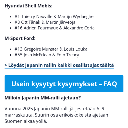
Hyundai Shell Mobis:
#1 Thierry Neuville & Martijn Wydaeghe
#8 Ott Tänak & Martin Järveoja
#16 Adrien Fourmaux & Alexandre Coria
M-Sport Ford
:
#13 Grégoire Munster & Louis Louka
#55 Josh McErlean & Eoin Treacy
> Löydät Japanin rallin kaikki osallistujat täältä
Usein kysytyt kysymykset – FAQ
Milloin Japanin MM-ralli ajetaan?
Vuonna 2025 Japanin MM-ralli järjestetään 6.-9.
marraskuuta. Suurin osa erikoiskokeista ajetaan
Suomen aikaa yöllä.