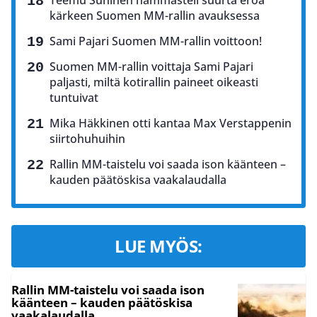
kärkeen Suomen MM-rallin avauksessa
Sami Pajari Suomen MM-rallin voittoon!
Suomen MM-rallin voittaja Sami Pajari
paljasti, miltä kotirallin paineet oikeasti
tuntuivat
Mika Häkkinen otti kantaa Max Verstappenin
siirtohuhuihin
Rallin MM-taistelu voi saada ison käänteen –
kauden päätöskisa vaakalaudalla
LUE MYÖS:
Rallin MM-taistelu voi saada ison
käänteen – kauden päätöskisa
vaakalaudalla