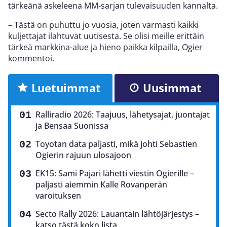
tärkeänä askeleena MM-sarjan tulevaisuuden kannalta.
– Tästä on puhuttu jo vuosia, joten varmasti kaikki
kuljettajat ilahtuvat uutisesta. Se olisi meille erittäin
tärkeä markkina-alue ja hieno paikka kilpailla, Ogier
kommentoi.
Luetuimmat
Uusimmat
Ralliradio 2026: Taajuus, lähetysajat, juontajat
ja Bensaa Suonissa
Toyotan data paljasti, mikä johti Sebastien
Ogierin rajuun ulosajoon
EK15: Sami Pajari lähetti viestin Ogierille –
paljasti aiemmin Kalle Rovanperän
varoituksen
Secto Rally 2026: Lauantain lähtöjärjestys –
katso tästä koko lista