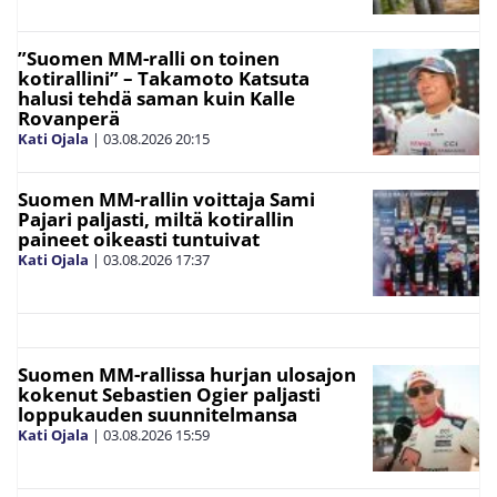
”Suomen MM-ralli on toinen
kotirallini” – Takamoto Katsuta
halusi tehdä saman kuin Kalle
Rovanperä
Kati Ojala
|
03.08.2026
20:15
Suomen MM-rallin voittaja Sami
Pajari paljasti, miltä kotirallin
paineet oikeasti tuntuivat
Kati Ojala
|
03.08.2026
17:37
Suomen MM-rallissa hurjan ulosajon
kokenut Sebastien Ogier paljasti
loppukauden suunnitelmansa
Kati Ojala
|
03.08.2026
15:59