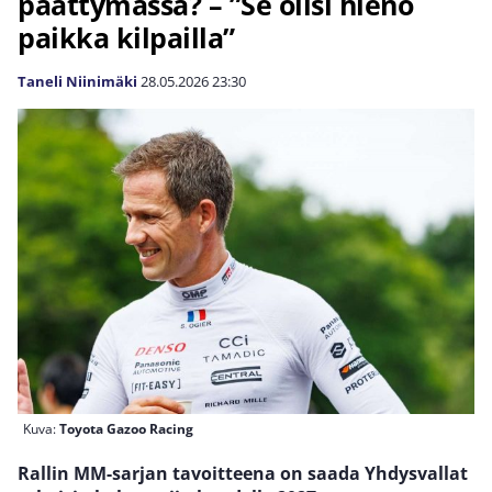
päättymässä? – ”Se olisi hieno
paikka kilpailla”
Taneli Niinimäki
28.05.2026
23:30
Kuva:
Toyota Gazoo Racing
Rallin MM-sarjan tavoitteena on saada Yhdysvallat