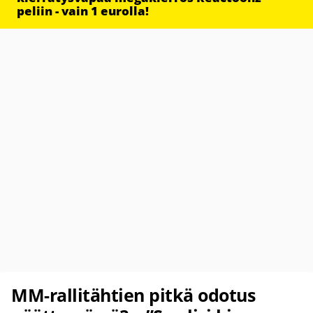
peliin - vain 1 eurolla!
MM-rallitähtien pitkä odotus