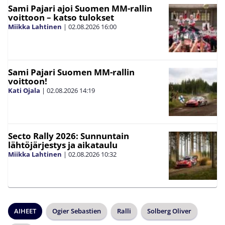
Sami Pajari ajoi Suomen MM-rallin
voittoon – katso tulokset
Miikka Lahtinen
|
02.08.2026
16:00
Sami Pajari Suomen MM-rallin
voittoon!
Kati Ojala
|
02.08.2026
14:19
Secto Rally 2026: Sunnuntain
lähtöjärjestys ja aikataulu
Miikka Lahtinen
|
02.08.2026
10:32
AIHEET
Ogier Sebastien
Ralli
Solberg Oliver