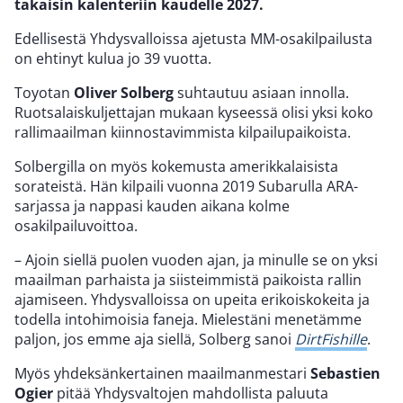
takaisin kalenteriin kaudelle 2027.
Edellisestä Yhdysvalloissa ajetusta MM-osakilpailusta
on ehtinyt kulua jo 39 vuotta.
Toyotan
Oliver Solberg
suhtautuu asiaan innolla.
Ruotsalaiskuljettajan mukaan kyseessä olisi yksi koko
rallimaailman kiinnostavimmista kilpailupaikoista.
Solbergilla on myös kokemusta amerikkalaisista
sorateistä. Hän kilpaili vuonna 2019 Subarulla ARA-
sarjassa ja nappasi kauden aikana kolme
osakilpailuvoittoa.
– Ajoin siellä puolen vuoden ajan, ja minulle se on yksi
maailman parhaista ja siisteimmistä paikoista rallin
ajamiseen. Yhdysvalloissa on upeita erikoiskokeita ja
todella intohimoisia faneja. Mielestäni menetämme
paljon, jos emme aja siellä, Solberg sanoi
DirtFishille
.
Myös yhdeksänkertainen maailmanmestari
Sebastien
Ogier
pitää Yhdysvaltojen mahdollista paluuta