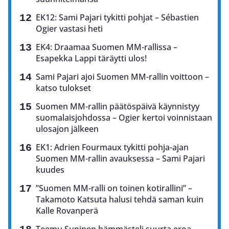
EK12: Sami Pajari tykitti pohjat – Sébastien
Ogier vastasi heti
EK4: Draamaa Suomen MM-rallissa –
Esapekka Lappi täräytti ulos!
Sami Pajari ajoi Suomen MM-rallin voittoon –
katso tulokset
Suomen MM-rallin päätöspäivä käynnistyy
suomalaisjohdossa – Ogier kertoi voinnistaan
ulosajon jälkeen
EK1: Adrien Fourmaux tykitti pohja-ajan
Suomen MM-rallin avauksessa – Sami Pajari
kuudes
”Suomen MM-ralli on toinen kotirallini” –
Takamoto Katsuta halusi tehdä saman kuin
Kalle Rovanperä
Teemu Suninen hämmästeli suurta eroa