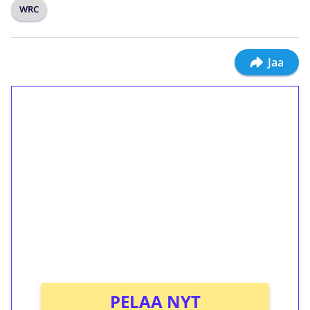
WRC
Jaa
1€ = 10€ arvosta
ilmaiskierroksia ilman
kierrätystä!
Talleta 1€
Saat heti 50 ilmaiskierrosta Tuohi 1000 -
peliin (arvo 0,20€ per kierros)!
Ei kierrätysvaatimusta!
PELAA NYT