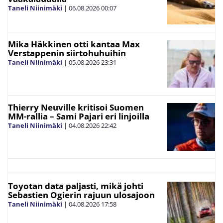
Taneli Niinimäki
|
06.08.2026
00:07
Mika Häkkinen otti kantaa Max
Verstappenin siirtohuhuihin
Taneli Niinimäki
|
05.08.2026
23:31
Thierry Neuville kritisoi Suomen
MM-rallia – Sami Pajari eri linjoilla
Taneli Niinimäki
|
04.08.2026
22:42
Toyotan data paljasti, mikä johti
Sebastien Ogierin rajuun ulosajoon
Taneli Niinimäki
|
04.08.2026
17:58