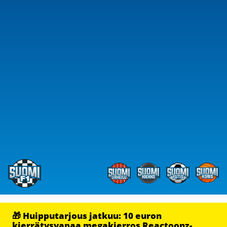
🎁 Huipputarjous jatkuu: 10 euron
kierrätysvapaa megakierros Reactoonz-