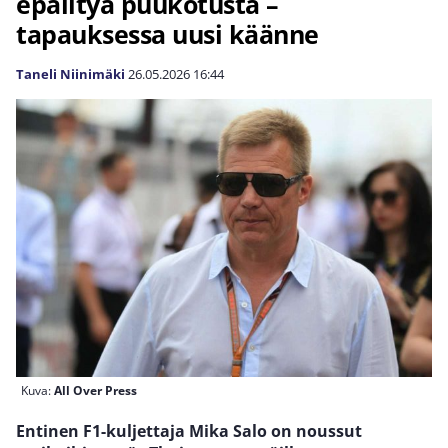
epäiltyä puukotusta –
tapauksessa uusi käänne
Taneli Niinimäki
26.05.2026
16:44
Kuva:
All Over Press
Entinen F1-kuljettaja Mika Salo on noussut