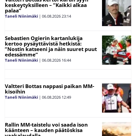
keskeytyksilleen – ”Kaikki alkaa
palaa”
Taneli Niinimäki
|
06.08.2026
23:14
Sebastien Ogierin kartanlukija
kertoo pysäyttävistä hetkistä:
”Nostin katseeni ja näin suuret puut
edessämme”
Taneli Niinimäki
|
06.08.2026
16:44
Valtteri Bottas nappasi paikan MM-
kisoihin
Taneli Niinimäki
|
06.08.2026
12:49
Rallin MM-taistelu voi saada ison
käänteen – kauden päätöskisa
vaakalaudalla