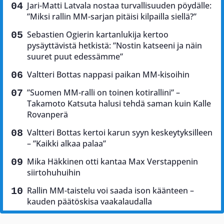
Jari-Matti Latvala nostaa turvallisuuden pöydälle:
”Miksi rallin MM-sarjan pitäisi kilpailla siellä?”
Sebastien Ogierin kartanlukija kertoo
pysäyttävistä hetkistä: ”Nostin katseeni ja näin
suuret puut edessämme”
Valtteri Bottas nappasi paikan MM-kisoihin
”Suomen MM-ralli on toinen kotirallini” –
Takamoto Katsuta halusi tehdä saman kuin Kalle
Rovanperä
Valtteri Bottas kertoi karun syyn keskeytyksilleen
– ”Kaikki alkaa palaa”
Mika Häkkinen otti kantaa Max Verstappenin
siirtohuhuihin
Rallin MM-taistelu voi saada ison käänteen –
kauden päätöskisa vaakalaudalla