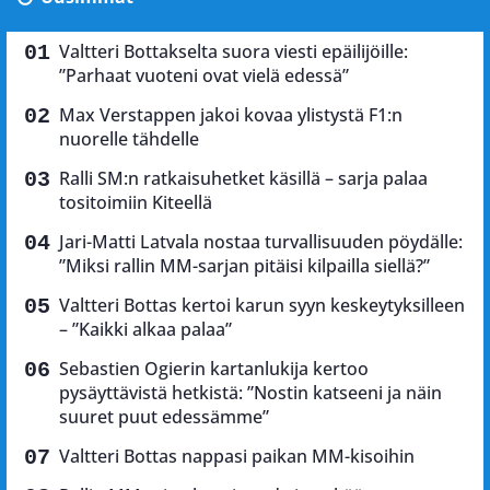
Valtteri Bottakselta suora viesti epäilijöille:
”Parhaat vuoteni ovat vielä edessä”
Max Verstappen jakoi kovaa ylistystä F1:n
nuorelle tähdelle
Ralli SM:n ratkaisuhetket käsillä – sarja palaa
tositoimiin Kiteellä
Jari-Matti Latvala nostaa turvallisuuden pöydälle:
”Miksi rallin MM-sarjan pitäisi kilpailla siellä?”
Valtteri Bottas kertoi karun syyn keskeytyksilleen
– ”Kaikki alkaa palaa”
Sebastien Ogierin kartanlukija kertoo
pysäyttävistä hetkistä: ”Nostin katseeni ja näin
suuret puut edessämme”
Valtteri Bottas nappasi paikan MM-kisoihin