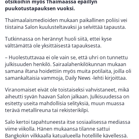
otsikoihin myös Thaimaassa epäillyn
puukotustapauksen vuoksi.
Thaimaalaismedioiden mukaan paikallinen poliisi vei
tiistaina Salon kuulusteltavaksi ja selvittää tapausta.
Tutkinnassa on herännyt huoli siitä, ettei kyse
välttämättä ole yksittäisestä tapauksesta.
– Huolestuttavaa ei ole vain se, että uhri on tunnettu
julkisuuden henkilö. Sairaalahenkilökunnan mukaan
samana iltana hoidettiin myös muita potilaita, joilla oli
samankaltaisia vammoja, Daily News -lehti kirjoittaa.
Viranomaiset eivät ole toistaiseksi vahvistaneet, mikä
aiheutti syvän haavan Salon jalkaan. Julkisuudessa on
esitetty useita mahdollisia selityksiä, muun muassa
terävä metallireuna tai rekisterikilpi.
Salo kertoi tapahtuneesta itse sosiaalisessa mediassa
viime viikolla. Hänen mukaansa tilanne sattui
Bangkokin vilkkaalla katualueella hotellille kävellessä.