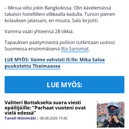
– Minua viilsi jokin Bangkokissa. Olin kävelemässä
takaisin hotellilleni vilkkaalla kadulla. Tunsin pienen
kolauksen jalassani, en muuta, Salo kirjoitti.
Vamma vaati yhteensä 28 tikkiä.
Tapauksen päätymisestä poliisin tutkintaan uutisoi
Suomessa ensimmäisenä
Ilta-Sanomat
.
LUE MYÖS: Vaimo vahvisti IS:lle: Mika Saloa
puukotettu Thaimaassa
LUE MYÖS:
Valtteri Bottakselta suora viesti
epäilijöille: ”Parhaat vuoteni ovat
vielä edessä”
Taneli Niinimäki
|
08.08.2026
15:42