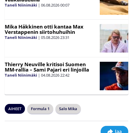
Taneli Niinimäki
|
06.08.2026
00:07
Mika Häkkinen otti kantaa Max
Verstappenin siirtohuhuihin
Taneli Niinimäki
|
05.08.2026
23:31
Thierry Neuville kritisoi Suomen
MM-rallia – Sami Pajari eri linjoilla
Taneli Niinimäki
|
04.08.2026
22:42
AIHEET
Formula 1
Salo Mika
Jaa