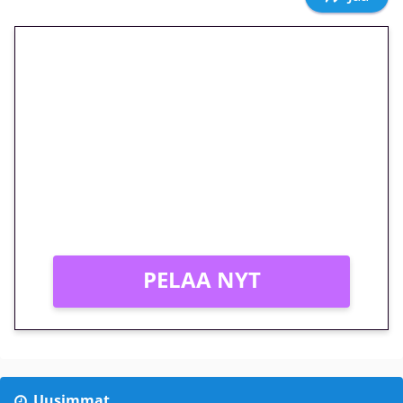
🎁 Huipputarjous jatkuu: 10
euron kierrätysvapaa
megakierros Reactoonz-
peliin – vain 1 eurolla!
Peli: Reactoonz
Vain uusille asiakkaille!
PELAA NYT
Uusimmat