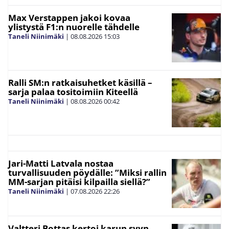
Max Verstappen jakoi kovaa
ylistystä F1:n nuorelle tähdelle
Taneli Niinimäki
|
08.08.2026
15:03
Ralli SM:n ratkaisuhetket käsillä –
sarja palaa tositoimiin Kiteellä
Taneli Niinimäki
|
08.08.2026
00:42
Jari-Matti Latvala nostaa
turvallisuuden pöydälle: ”Miksi rallin
MM-sarjan pitäisi kilpailla siellä?”
Taneli Niinimäki
|
07.08.2026
22:26
Valtteri Bottas kertoi karun syyn