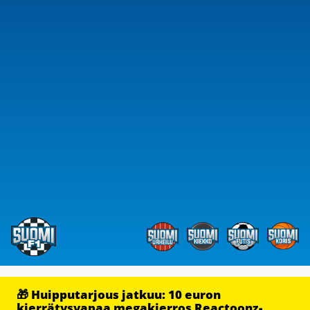
🎁 Huipputarjous jatkuu: 10 euron
kierrätysvapaa megakierros Reactoonz-