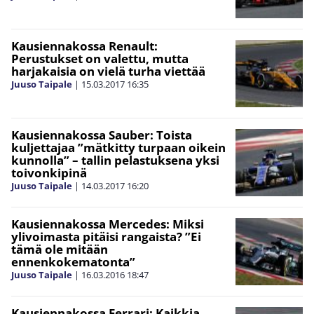
Kausiennakossa Renault:
Perustukset on valettu, mutta
harjakaisia on vielä turha viettää
Juuso Taipale
|
15.03.2017
16:35
Kausiennakossa Sauber: Toista
kuljettajaa ”mätkitty turpaan oikein
kunnolla” – tallin pelastuksena yksi
toivonkipinä
Juuso Taipale
|
14.03.2017
16:20
Kausiennakossa Mercedes: Miksi
ylivoimasta pitäisi rangaista? ”Ei
tämä ole mitään
ennenkokematonta”
Juuso Taipale
|
16.03.2016
18:47
Kausiennakossa Ferrari: Kaikkia