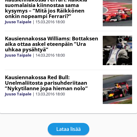
suomalaisia kiinnostaa sama
kysymys – ”Mitä jos Räikkönen
onkin nopeampi Ferrari?”
Juuso Taipale
|
15.03.2016
18:00
Kausiennakossa Williams: Bottaksen
aika ottaa askel eteenpäin ”Ura
uhkaa pysähtyä”
Juuso Taipale
|
14.03.2016
18:00
Kausiennakossa Red Bull:
Unelmaliitosta parisuhderiitaan
”Nykytilanne jopa hieman nolo”
Juuso Taipale
|
13.03.2016
18:00
Lataa lisää