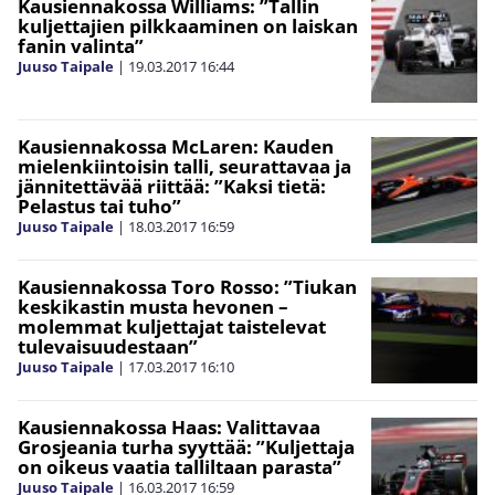
Kausiennakossa Williams: ”Tallin
kuljettajien pilkkaaminen on laiskan
fanin valinta”
Juuso Taipale
|
19.03.2017
16:44
Kausiennakossa McLaren: Kauden
mielenkiintoisin talli, seurattavaa ja
jännitettävää riittää: ”Kaksi tietä:
Pelastus tai tuho”
Juuso Taipale
|
18.03.2017
16:59
Kausiennakossa Toro Rosso: ”Tiukan
keskikastin musta hevonen –
molemmat kuljettajat taistelevat
tulevaisuudestaan”
Juuso Taipale
|
17.03.2017
16:10
Kausiennakossa Haas: Valittavaa
Grosjeania turha syyttää: ”Kuljettaja
on oikeus vaatia talliltaan parasta”
Juuso Taipale
|
16.03.2017
16:59