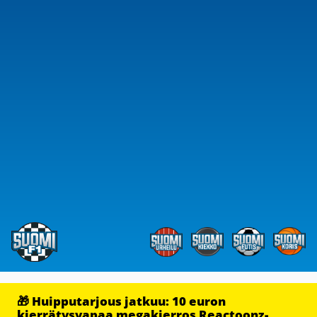
🎁 Huipputarjous jatkuu: 10 euron
kierrätysvapaa megakierros Reactoonz-