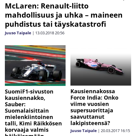
McLaren: Renault-liitto
mahdollisuus ja uhka – maineen
puhdistus tai täyskatastrofi
Juuso Taipale
|
13.03.2018
20:56
Kausiennakossa
SuomiF1-sivuston
Force India: Onko
kausiennakko,
viime vuosien
Sauber:
supersuorittaja
Suomalaisittain
saavuttanut
mielenkiintoinen
lakipisteensä?
talli, Kimi Räikkösen
korvaaja valmis
Juuso Taipale
|
20.03.2017
16:15