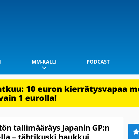
1
MM-RALLI
PODCAST
jatkuu: 10 euron kierrätysvapaa m
vain 1 eurolla!
ätön tallimääräys Japanin GP:n
ella – tähtikuski haukkui