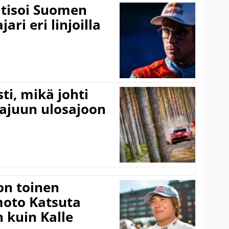
itisoi Suomen
ari eri linjoilla
ti, mikä johti
rajuun ulosajoon
on toinen
amoto Katsuta
 kuin Kalle