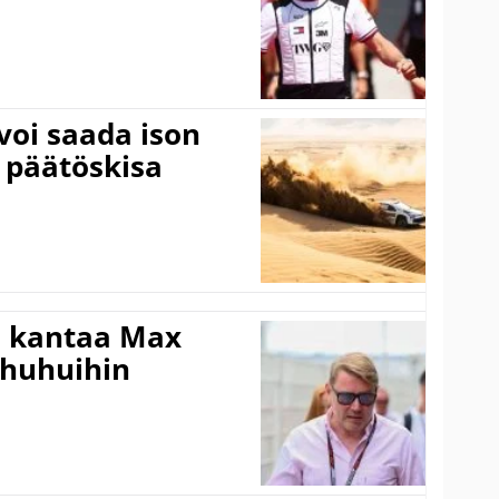
voi saada ison
 päätöskisa
i kantaa Max
ohuhuihin