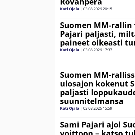
Rovanperä
Kati Ojala
|
03.08.2026
20:15
Suomen MM-rallin 
Pajari paljasti, milt
paineet oikeasti tu
Kati Ojala
|
03.08.2026
17:37
Suomen MM-ralliss
ulosajon kokenut S
paljasti loppukaud
suunnitelmansa
Kati Ojala
|
03.08.2026
15:59
Sami Pajari ajoi S
voittoon – katso tu