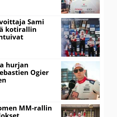
voittaja Sami
ä kotirallin
ntuivat
a hurjan
ebastien Ogier
en
uomen MM-rallin
lokset