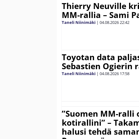
Thierry Neuville kr
MM-rallia – Sami Paj
Taneli Niinimäki
|
04.08.2026
22:42
Toyotan data paljas
Sebastien Ogierin 
Taneli Niinimäki
|
04.08.2026
17:58
”Suomen MM-ralli 
kotirallini” – Tak
halusi tehdä saman