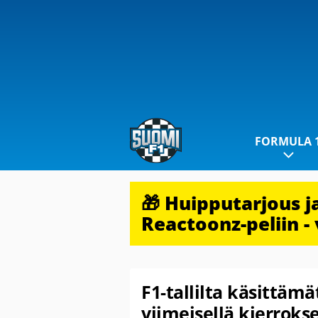
FORMULA 
🎁 Huipputarjous 
Reactoonz-peliin - 
F1-tallilta käsittäm
viimeisellä kierroks