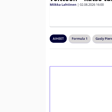
Miikka Lahtinen
|
02.08.2026
16:00
AIHEET
Formula 1
Gasly Pier
1€ = 10€ arvosta 
kierrätystä!
Talleta 1€
Saat heti 50 ilmaiskierr
kierros)!