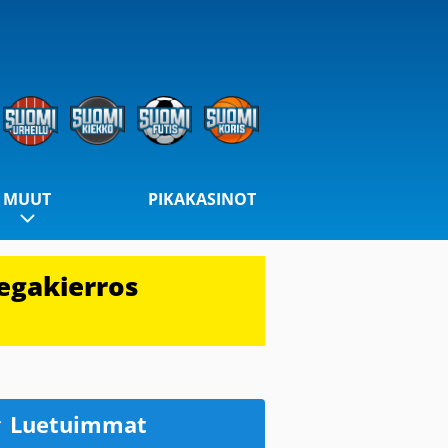
MUUT
PIKAKASINOT
egakierros
Luetuimmat