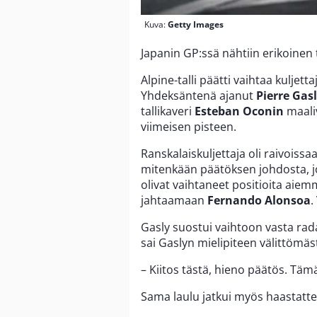
Kuva:
Getty Images
Japanin GP:ssä nähtiin erikoinen t
Alpine-talli päätti vaihtaa kuljet
Yhdeksäntenä ajanut
Pierre Gas
tallikaveri
Esteban Oconin
maali
viimeisen pisteen.
Ranskalaiskuljettaja oli raivoissa
mitenkään päätöksen johdosta, jon
olivat vaihtaneet positioita aiemm
jahtaamaan
Fernando Alonsoa
.
Gasly suostui vaihtoon vasta rad
sai Gaslyn mielipiteen välittömäst
– Kiitos tästä, hieno päätös. Tämä 
Sama laulu jatkui myös haastatte