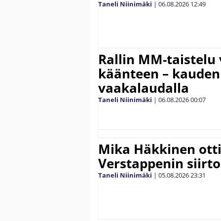
Taneli Niinimäki
|
06.08.2026
12:49
Rallin MM-taistelu 
käänteen – kauden
vaakalaudalla
Taneli Niinimäki
|
06.08.2026
00:07
Mika Häkkinen ott
Verstappenin siirt
Taneli Niinimäki
|
05.08.2026
23:31