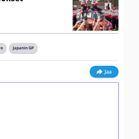
re
Japanin GP
Jaa
ilmaiskierroksia ilman
osta Tuohi 1000 -peliin (arvo 0,20€ per