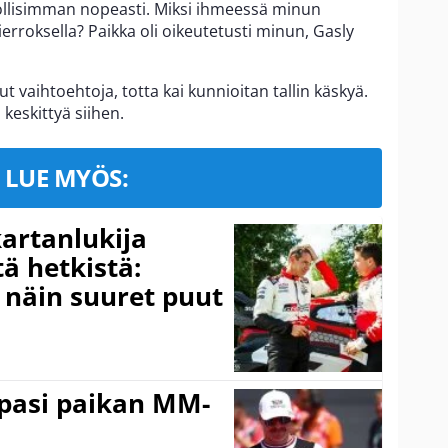
llisimman nopeasti. Miksi ihmeessä minun
ierroksella? Paikka oli oikeutetusti minun, Gasly
llut vaihtoehtoja, totta kai kunnioitan tallin käskyä.
keskittyä siihen.
LUE MYÖS:
kartanlukija
ä hetkistä:
a näin suuret puut
ppasi paikan MM-