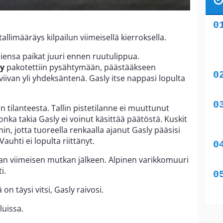
allimääräys kilpailun viimeisellä kierroksella.
tajiensa paikat juuri ennen ruutulippua.
ly
pakotettiin pysähtymään, päästääkseen
viivan yli yhdeksäntenä. Gasly itse nappasi lopulta
an tilanteesta. Tallin pistetilanne ei muuttunut
ka takia Gasly ei voinut käsittää päätöstä. Kuskit
in, jotta tuoreella renkaalla ajanut Gasly pääsisi
 Vauhti ei lopulta riittänyt.
an viimeisen mutkan jälkeen. Alpinen varikkomuuri
i.
on täysi vitsi, Gasly raivosi.
luissa.