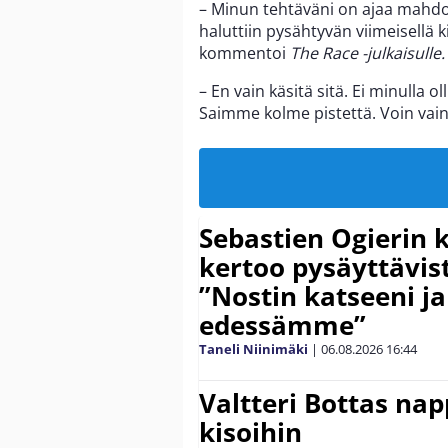
– Minun tehtäväni on ajaa mahdo
haluttiin pysähtyvän viimeisellä k
kommentoi
The Race -julkaisulle.
– En vain käsitä sitä. Ei minulla o
Saimme kolme pistettä. Voin vain 
Sebastien Ogierin 
kertoo pysäyttävist
”Nostin katseeni j
edessämme”
Taneli Niinimäki
|
06.08.2026
16:44
Valtteri Bottas na
kisoihin