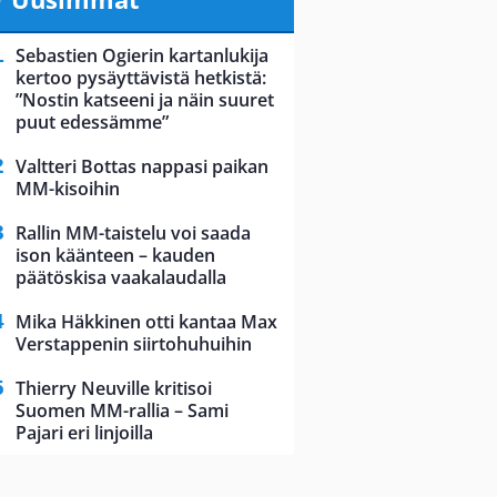
Sebastien Ogierin kartanlukija
kertoo pysäyttävistä hetkistä:
”Nostin katseeni ja näin suuret
puut edessämme”
Valtteri Bottas nappasi paikan
MM-kisoihin
Rallin MM-taistelu voi saada
ison käänteen – kauden
päätöskisa vaakalaudalla
Mika Häkkinen otti kantaa Max
Verstappenin siirtohuhuihin
Thierry Neuville kritisoi
Suomen MM-rallia – Sami
Pajari eri linjoilla