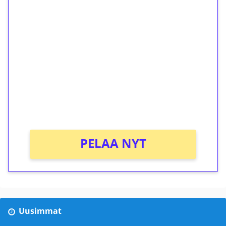
1€ = 10€ arvosta
ilmaiskierroksia ilman
kierrätystä!
Talleta 1€
Saat heti 50 ilmaiskierrosta Tuohi 1000 -
peliin (arvo 0,20€ per kierros)!
Ei kierrätysvaatimusta!
PELAA NYT
Uusimmat