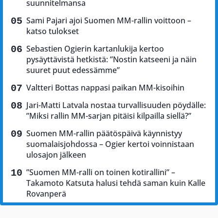
suunnitelmansa
Sami Pajari ajoi Suomen MM-rallin voittoon –
katso tulokset
Sebastien Ogierin kartanlukija kertoo
pysäyttävistä hetkistä: ”Nostin katseeni ja näin
suuret puut edessämme”
Valtteri Bottas nappasi paikan MM-kisoihin
Jari-Matti Latvala nostaa turvallisuuden pöydälle:
”Miksi rallin MM-sarjan pitäisi kilpailla siellä?”
Suomen MM-rallin päätöspäivä käynnistyy
suomalaisjohdossa – Ogier kertoi voinnistaan
ulosajon jälkeen
”Suomen MM-ralli on toinen kotirallini” –
Takamoto Katsuta halusi tehdä saman kuin Kalle
Rovanperä