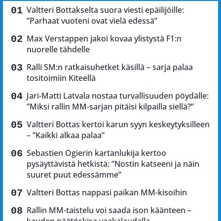
Valtteri Bottakselta suora viesti epäilijöille:
”Parhaat vuoteni ovat vielä edessä”
Max Verstappen jakoi kovaa ylistystä F1:n
nuorelle tähdelle
Ralli SM:n ratkaisuhetket käsillä – sarja palaa
tositoimiin Kiteellä
Jari-Matti Latvala nostaa turvallisuuden pöydälle:
”Miksi rallin MM-sarjan pitäisi kilpailla siellä?”
Valtteri Bottas kertoi karun syyn keskeytyksilleen
– ”Kaikki alkaa palaa”
Sebastien Ogierin kartanlukija kertoo
pysäyttävistä hetkistä: ”Nostin katseeni ja näin
suuret puut edessämme”
Valtteri Bottas nappasi paikan MM-kisoihin
Rallin MM-taistelu voi saada ison käänteen –