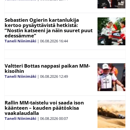
Sebastien Ogierin kartanlukija
kertoo pysäyttävistä hetkistä:
”Nostin katseeni ja näin suuret puut
edessämme”
Taneli Niinimäki
|
06.08.2026
16:44
Valtteri Bottas nappasi paikan MM-
kisoihin
Taneli Niinimäki
|
06.08.2026
12:49
Rallin MM-taistelu voi saada ison
käänteen – kauden päätöskisa
vaakalaudalla
Taneli Niinimäki
|
06.08.2026
00:07