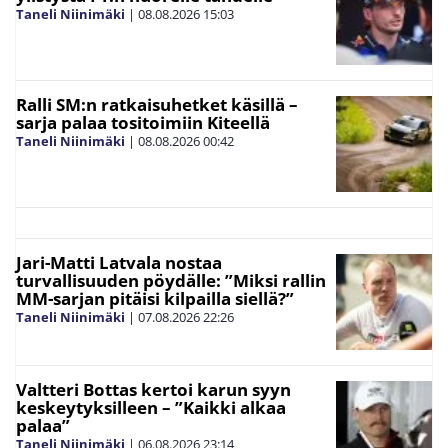
Taneli Niinimäki
|
08.08.2026
15:03
Ralli SM:n ratkaisuhetket käsillä –
sarja palaa tositoimiin Kiteellä
Taneli Niinimäki
|
08.08.2026
00:42
Jari-Matti Latvala nostaa
turvallisuuden pöydälle: ”Miksi rallin
MM-sarjan pitäisi kilpailla siellä?”
Taneli Niinimäki
|
07.08.2026
22:26
Valtteri Bottas kertoi karun syyn
keskeytyksilleen – ”Kaikki alkaa
palaa”
Taneli Niinimäki
|
06.08.2026
23:14