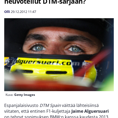
neuvotellut DTM-sarjaan?
Olli
29.12.2012
11:47
Kuva:
Getty Images
Espanjalaisivusto
DTM Spain
väittää lähteisiinsä
viitaten, että entinen F1-kuljettaja
Jaime Alguersuari
on tehnyt sopimuksen BMW:n kanssa kaudesta 2013