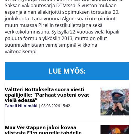
Saksan vakioautosarja DTM:ssä. Sivuston mukaan
espanjalainen allekirjoitti sopimuksen torstaina 20.
joulukuuta. Tänä vuonna Alguersuari on toiminut
muun muassa Pirellin testikuljettajana sekä
verkkokolumnistina. Syksyllä 22-vuotias vielä lupaili
paluuta formula ykkösiin 2013, mutta on ollut
suunnitelmistaan viimeisimpinä viikkoina
vaitonaisempi.
LUE MYÖS:
Valtteri Bottakselta suora viesti
epäilijöille: ”Parhaat vuoteni ovat
vielä edessä”
Taneli Niinimäki
|
08.08.2026
15:42
Max Verstappen jakoi kovaa
ylistystä F1:n nuorelle tähdelle