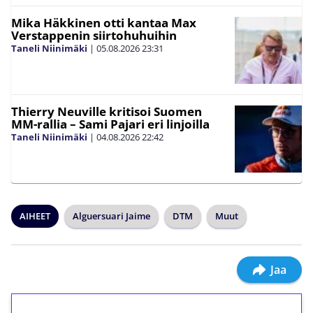
Mika Häkkinen otti kantaa Max
Verstappenin siirtohuhuihin
Taneli Niinimäki
|
05.08.2026
23:31
Thierry Neuville kritisoi Suomen
MM-rallia – Sami Pajari eri linjoilla
Taneli Niinimäki
|
04.08.2026
22:42
AIHEET
Alguersuari Jaime
DTM
Muut
Jaa