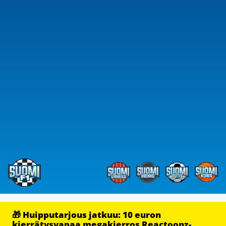
🎁 Huipputarjous jatkuu: 10 euron
kierrätysvapaa megakierros Reactoonz-