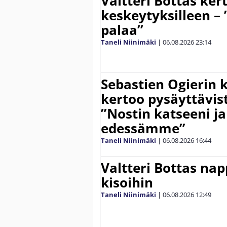
Valtteri Bottas ker
keskeytyksilleen – 
palaa”
Taneli Niinimäki
|
06.08.2026
23:14
Sebastien Ogierin 
kertoo pysäyttävist
”Nostin katseeni j
edessämme”
Taneli Niinimäki
|
06.08.2026
16:44
Valtteri Bottas na
kisoihin
Taneli Niinimäki
|
06.08.2026
12:49