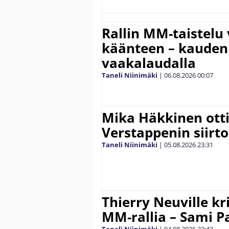
Rallin MM-taistelu 
käänteen – kauden
vaakalaudalla
Taneli Niinimäki
|
06.08.2026
00:07
Mika Häkkinen ott
Verstappenin siirt
Taneli Niinimäki
|
05.08.2026
23:31
Thierry Neuville kr
MM-rallia – Sami Paj
Taneli Niinimäki
|
04.08.2026
22:42