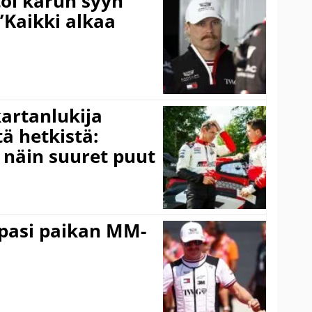
toi karun syyn
”Kaikki alkaa
kartanlukija
ä hetkistä:
a näin suuret puut
ppasi paikan MM-