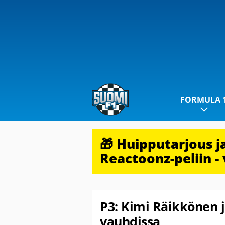
FORMULA 
🎁 Huipputarjous 
Reactoonz-peliin - 
P3: Kimi Räikkönen 
vauhdissa