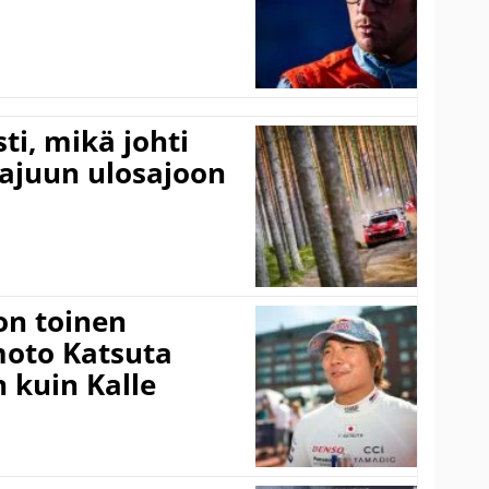
ti, mikä johti
rajuun ulosajoon
on toinen
amoto Katsuta
 kuin Kalle