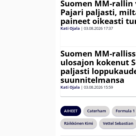
Suomen MM-rallin 
Pajari paljasti, milt
paineet oikeasti tu
Kati Ojala
|
03.08.2026
17:37
Suomen MM-ralliss
ulosajon kokenut S
paljasti loppukaud
suunnitelmansa
Kati Ojala
|
03.08.2026
15:59
AIHEET
Caterham
Formula 1
Räikkönen Kimi
Vettel Sebastian