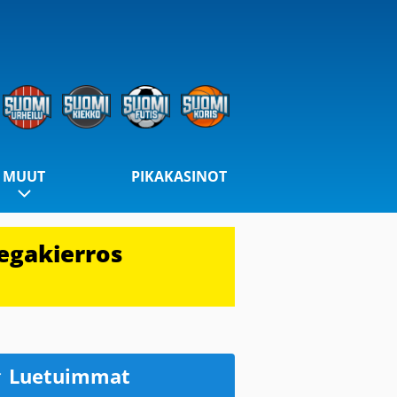
MUUT
PIKAKASINOT
egakierros
Luetuimmat