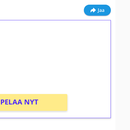
Jaa
ilmaiskierroksia ilman
osta Tuohi 1000 -peliin (arvo 0,20€ per
PELAA NYT