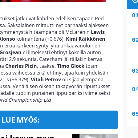
tukset jatkuivat kahden edellisen tapaan Red
a. Saksalainen mitautti nyt parhaaksi ajakseen
me kymmenystä hitaampana oli McLarenin
Lewis
Alonso
kolmantena (+0.676).
Kimi Räikkönen
skin eroa kärkeen syntyi yhä uhkaavanoloinen
Grosjean
ei ilmeisesti ehtinyt kokeilla auton
räti 2,9 sekuntia. Caterham jäi tälläkin kertaa
taa
Charles Picin
, taakse.
Timo Glock
tosin
sessa vaiheessa eikä ehtinyt ajaa kuin yhdeksän
 21:s (+6.379).
Vitali Petrov
oli sijaa ylempänä,
ussa. Venäläisen oikean takapyörän ripustukset
adalle tuotiin punainen lippu pariksi viimeiseksi
rld Championship Ltd
LUE MYÖS: