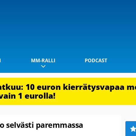
1
MM-RALLI
PODCAST
jatkuu: 10 euron kierrätysvapaa m
vain 1 eurolla!
jo selvästi paremmassa