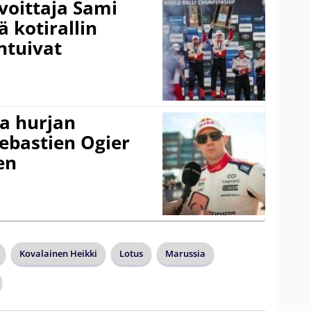
voittaja Sami
ä kotirallin
ntuivat
a hurjan
ebastien Ogier
en
Kovalainen Heikki
Lotus
Marussia