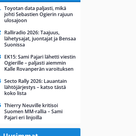
Toyotan data paljasti, mikä
johti Sebastien Ogierin rajuun
ulosajoon
Ralliradio 2026: Taajuus,
lähetysajat, juontajat ja Bensaa
Suonissa
EK15: Sami Pajari lähetti viestin
Ogierille – paljasti aiemmin
Kalle Rovanperän varoituksen
Secto Rally 2026: Lauantain
lähtöjärjestys – katso tästä
koko lista
Thierry Neuville kritisoi
Suomen MM-rallia – Sami
Pajari eri linjoilla
Uusimmat