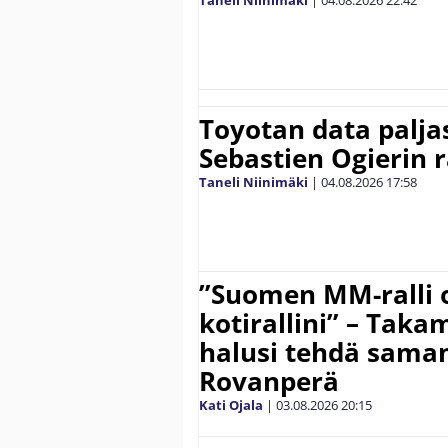
Toyotan data paljas
Sebastien Ogierin 
Taneli Niinimäki
|
04.08.2026
17:58
”Suomen MM-ralli 
kotirallini” – Tak
halusi tehdä saman
Rovanperä
Kati Ojala
|
03.08.2026
20:15