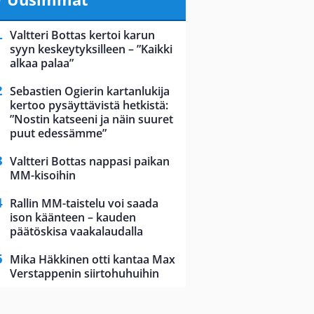
Valtteri Bottas kertoi karun
syyn keskeytyksilleen – ”Kaikki
alkaa palaa”
Sebastien Ogierin kartanlukija
kertoo pysäyttävistä hetkistä:
”Nostin katseeni ja näin suuret
puut edessämme”
Valtteri Bottas nappasi paikan
MM-kisoihin
Rallin MM-taistelu voi saada
ison käänteen – kauden
päätöskisa vaakalaudalla
Mika Häkkinen otti kantaa Max
Verstappenin siirtohuhuihin