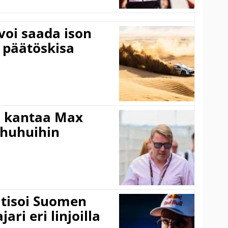
voi saada ison
 päätöskisa
i kantaa Max
ohuhuihin
itisoi Suomen
ari eri linjoilla