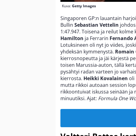
Kuva:
Getty Images
Singaporen GP:n lauantain harjoi
Bullin
Sebastian Vettelin
johdoss
1:47.947. Toisena ja reilut kol
Hamilton
ja Ferrarin
Fernando 
Lotuksineen oli nyt jo viides, jo
yhdeksän kymmenystä.
Romain 
kierrosnopeutta ja jäi kärjestä pe
toisen Marussia-auton, tällä ker
pysähtyi radan varteen jo varhai
kierrosta.
Heikki Kovalainen
oli
mutta rikkoi autoaan session lop
rikkoontuivat iskussa seinään ja r
minuutiksi. Ajat:
Formula One Wo