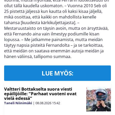
vuonna, mutta myöntää, että Ferrarin luotettavuus on
ollut tällä kaudella uskomaton. – Vuonna 2010 Seb oli
25 pistettä jäljessä kun kautta oli kaksi kisaa jäljellä,
mikä osoittaa, että kaikki on mahdollista kenelle
tahansa [kuudesta kärkikuljettajasta]. –
Mestaruustaisto on täysin avoin, mutta on ärsyttävää,
että Fernando aina vain ilmestyy podiumille kisan
lopussa. – Me jatkamme painamista, mutta meidän
täytyy napsia pisteitä Fernandolta – ja se tarkoittaa,
että meidän on saatava enemmän autoja meidän ja
hänen väliinsä, tallipomo summaa.
LUE MYÖS:
Valtteri Bottakselta suora viesti
epäilijöille: ”Parhaat vuoteni ovat
vielä edessä”
Taneli Niinimäki
|
08.08.2026
15:42