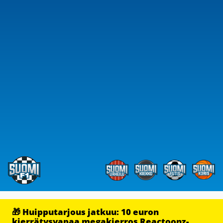
🎁 Huipputarjous jatkuu: 10 euron
kierrätysvapaa megakierros Reactoonz-