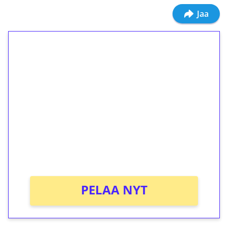
Jaa
1€ = 10€ arvosta
ilmaiskierroksia ilman
kierrätystä!
Talleta 1€
Saat heti 50 ilmaiskierrosta Tuohi 1000 -
peliin (arvo 0,20€ per kierros)!
Ei kierrätysvaatimusta!
PELAA NYT