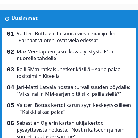
Uusimmat
Valtteri Bottakselta suora viesti epäilijöille:
”Parhaat vuoteni ovat vielä edessä”
Max Verstappen jakoi kovaa ylistystä F1:n
nuorelle tähdelle
Ralli SM:n ratkaisuhetket käsillä – sarja palaa
tositoimiin Kiteellä
Jari-Matti Latvala nostaa turvallisuuden pöydälle:
”Miksi rallin MM-sarjan pitäisi kilpailla siellä?”
Valtteri Bottas kertoi karun syyn keskeytyksilleen
– ”Kaikki alkaa palaa”
Sebastien Ogierin kartanlukija kertoo
pysäyttävistä hetkistä: ”Nostin katseeni ja näin
suuret puut edessämme”