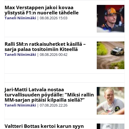
Max Verstappen jakoi kovaa
ylistystä F1:n nuorelle tähdelle
Taneli Niinimäki
|
08.08.2026
15:03
Ralli SM:n ratkaisuhetket käsillä –
sarja palaa tositoimiin Kiteellä
Taneli Niinimäki
|
08.08.2026
00:42
Jari-Matti Latvala nostaa
turvallisuuden pöydälle: ”Miksi rallin
MM-sarjan pitäisi kilpailla siellä?”
Taneli Niinimäki
|
07.08.2026
22:26
Valtteri Bottas kertoi karun syyn