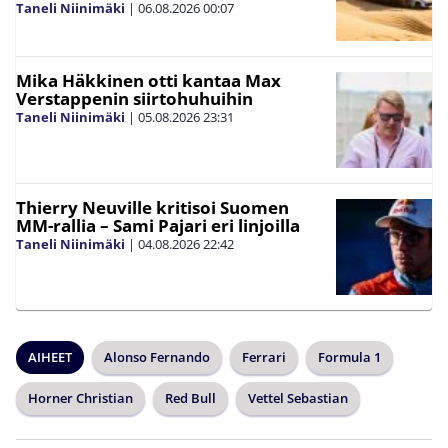
Taneli Niinimäki
|
06.08.2026
00:07
Mika Häkkinen otti kantaa Max
Verstappenin siirtohuhuihin
Taneli Niinimäki
|
05.08.2026
23:31
Thierry Neuville kritisoi Suomen
MM-rallia – Sami Pajari eri linjoilla
Taneli Niinimäki
|
04.08.2026
22:42
AIHEET
Alonso Fernando
Ferrari
Formula 1
Horner Christian
Red Bull
Vettel Sebastian