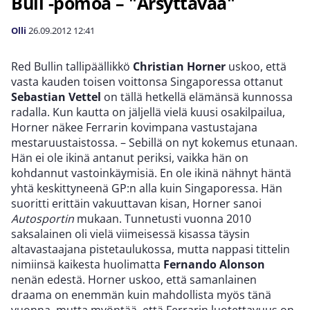
Bull -pomoa – "Ärsyttävää"
Olli
26.09.2012
12:41
Red Bullin tallipäällikkö
Christian Horner
uskoo, että
vasta kauden toisen voittonsa Singaporessa ottanut
Sebastian Vettel
on tällä hetkellä elämänsä kunnossa
radalla. Kun kautta on jäljellä vielä kuusi osakilpailua,
Horner näkee Ferrarin kovimpana vastustajana
mestaruustaistossa. – Sebillä on nyt kokemus etunaan.
Hän ei ole ikinä antanut periksi, vaikka hän on
kohdannut vastoinkäymisiä. En ole ikinä nähnyt häntä
yhtä keskittyneenä GP:n alla kuin Singaporessa. Hän
suoritti erittäin vakuuttavan kisan, Horner sanoi
Autosportin
mukaan. Tunnetusti vuonna 2010
saksalainen oli vielä viimeisessä kisassa täysin
altavastaajana pistetaulukossa, mutta nappasi tittelin
nimiinsä kaikesta huolimatta
Fernando Alonson
nenän edestä. Horner uskoo, että samanlainen
draama on enemmän kuin mahdollista myös tänä