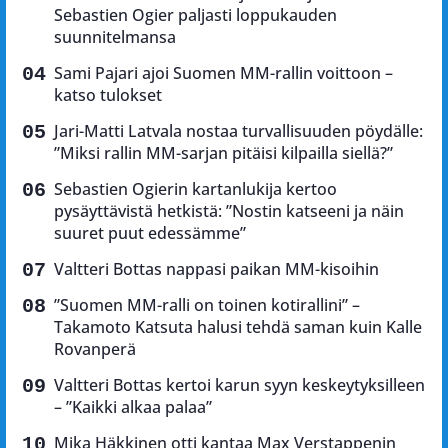
Sebastien Ogier paljasti loppukauden
suunnitelmansa
Sami Pajari ajoi Suomen MM-rallin voittoon –
katso tulokset
Jari-Matti Latvala nostaa turvallisuuden pöydälle:
”Miksi rallin MM-sarjan pitäisi kilpailla siellä?”
Sebastien Ogierin kartanlukija kertoo
pysäyttävistä hetkistä: ”Nostin katseeni ja näin
suuret puut edessämme”
Valtteri Bottas nappasi paikan MM-kisoihin
”Suomen MM-ralli on toinen kotirallini” –
Takamoto Katsuta halusi tehdä saman kuin Kalle
Rovanperä
Valtteri Bottas kertoi karun syyn keskeytyksilleen
– ”Kaikki alkaa palaa”
Mika Häkkinen otti kantaa Max Verstappenin