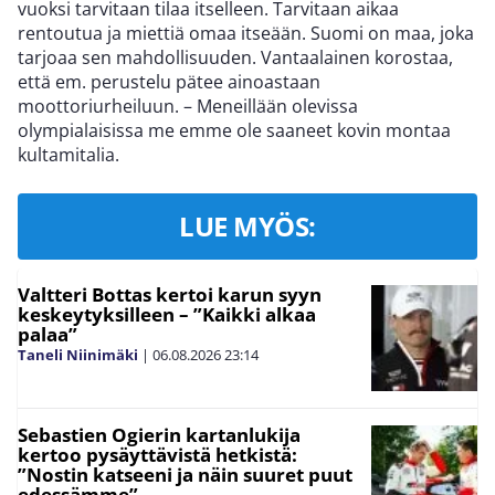
vuoksi tarvitaan tilaa itselleen. Tarvitaan aikaa
rentoutua ja miettiä omaa itseään. Suomi on maa, joka
tarjoaa sen mahdollisuuden. Vantaalainen korostaa,
että em. perustelu pätee ainoastaan
moottoriurheiluun. – Meneillään olevissa
olympialaisissa me emme ole saaneet kovin montaa
kultamitalia.
LUE MYÖS:
Valtteri Bottas kertoi karun syyn
keskeytyksilleen – ”Kaikki alkaa
palaa”
Taneli Niinimäki
|
06.08.2026
23:14
Sebastien Ogierin kartanlukija
kertoo pysäyttävistä hetkistä:
”Nostin katseeni ja näin suuret puut
edessämme”