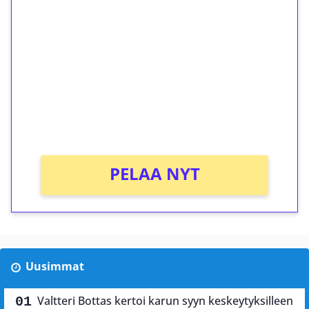
ilmaiskierroksia ilman
kierrätystä!
Talleta 1€
Saat heti 50 ilmaiskierrosta Tuohi 1000 -
peliin (arvo 0,20€ per kierros)!
Ei kierrätysvaatimusta!
PELAA NYT
Uusimmat
Valtteri Bottas kertoi karun syyn keskeytyksilleen