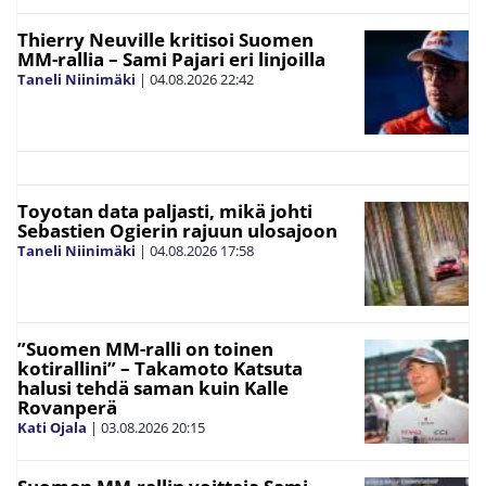
Thierry Neuville kritisoi Suomen
MM-rallia – Sami Pajari eri linjoilla
Taneli Niinimäki
|
04.08.2026
22:42
Toyotan data paljasti, mikä johti
Sebastien Ogierin rajuun ulosajoon
Taneli Niinimäki
|
04.08.2026
17:58
”Suomen MM-ralli on toinen
kotirallini” – Takamoto Katsuta
halusi tehdä saman kuin Kalle
Rovanperä
Kati Ojala
|
03.08.2026
20:15