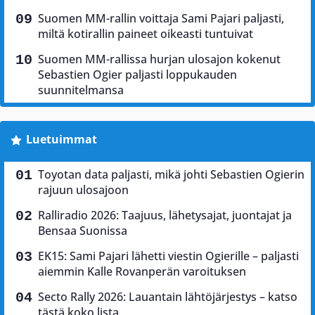
Suomen MM-rallin voittaja Sami Pajari paljasti,
miltä kotirallin paineet oikeasti tuntuivat
Suomen MM-rallissa hurjan ulosajon kokenut
Sebastien Ogier paljasti loppukauden
suunnitelmansa
Luetuimmat
Toyotan data paljasti, mikä johti Sebastien Ogierin
rajuun ulosajoon
Ralliradio 2026: Taajuus, lähetysajat, juontajat ja
Bensaa Suonissa
EK15: Sami Pajari lähetti viestin Ogierille – paljasti
aiemmin Kalle Rovanperän varoituksen
Secto Rally 2026: Lauantain lähtöjärjestys – katso
tästä koko lista