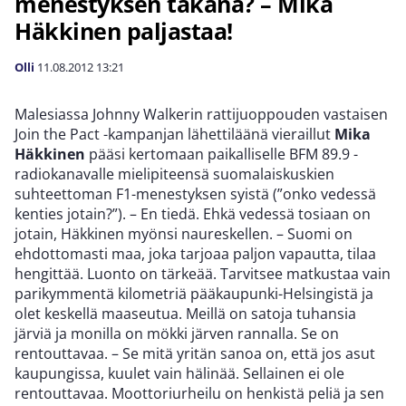
menestyksen takana? – Mika
Häkkinen paljastaa!
Olli
11.08.2012
13:21
Malesiassa Johnny Walkerin rattijuoppouden vastaisen
Join the Pact -kampanjan lähettiläänä vieraillut
Mika
Häkkinen
pääsi kertomaan paikalliselle BFM 89.9 -
radiokanavalle mielipiteensä suomalaiskuskien
suhteettoman F1-menestyksen syistä (”onko vedessä
kenties jotain?”). – En tiedä. Ehkä vedessä tosiaan on
jotain, Häkkinen myönsi naureskellen. – Suomi on
ehdottomasti maa, joka tarjoaa paljon vapautta, tilaa
hengittää. Luonto on tärkeää. Tarvitsee matkustaa vain
parikymmentä kilometriä pääkaupunki-Helsingistä ja
olet keskellä maaseutua. Meillä on satoja tuhansia
järviä ja monilla on mökki järven rannalla. Se on
rentouttavaa. – Se mitä yritän sanoa on, että jos asut
kaupungissa, kuulet vain hälinää. Sellainen ei ole
rentouttavaa. Moottoriurheilu on henkistä peliä ja sen