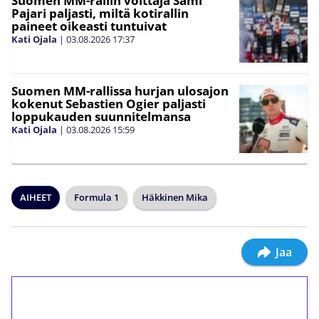
Suomen MM-rallin voittaja Sami
Pajari paljasti, miltä kotirallin
paineet oikeasti tuntuivat
Kati Ojala
|
03.08.2026
17:37
Suomen MM-rallissa hurjan ulosajon
kokenut Sebastien Ogier paljasti
loppukauden suunnitelmansa
Kati Ojala
|
03.08.2026
15:59
AIHEET
Formula 1
Häkkinen Mika
Jaa
1€ = 10€ arvosta