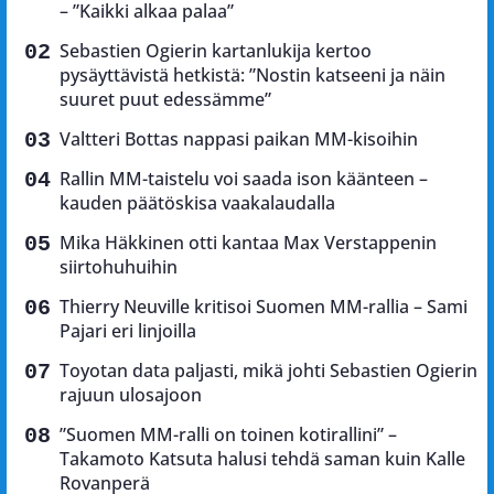
– ”Kaikki alkaa palaa”
Sebastien Ogierin kartanlukija kertoo
pysäyttävistä hetkistä: ”Nostin katseeni ja näin
suuret puut edessämme”
Valtteri Bottas nappasi paikan MM-kisoihin
Rallin MM-taistelu voi saada ison käänteen –
kauden päätöskisa vaakalaudalla
Mika Häkkinen otti kantaa Max Verstappenin
siirtohuhuihin
Thierry Neuville kritisoi Suomen MM-rallia – Sami
Pajari eri linjoilla
Toyotan data paljasti, mikä johti Sebastien Ogierin
rajuun ulosajoon
”Suomen MM-ralli on toinen kotirallini” –
Takamoto Katsuta halusi tehdä saman kuin Kalle
Rovanperä