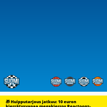
🎁 Huipputarjous jatkuu: 10 euron
kierrätysvapaa megakierros Reactoonz-