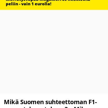
peliin - vain 1 eurolla!
Mikä Suomen suhteettoman F1-