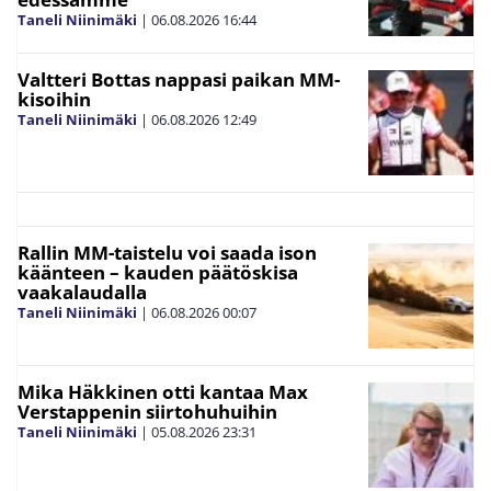
Taneli Niinimäki
|
06.08.2026
16:44
Valtteri Bottas nappasi paikan MM-
kisoihin
Taneli Niinimäki
|
06.08.2026
12:49
Rallin MM-taistelu voi saada ison
käänteen – kauden päätöskisa
vaakalaudalla
Taneli Niinimäki
|
06.08.2026
00:07
Mika Häkkinen otti kantaa Max
Verstappenin siirtohuhuihin
Taneli Niinimäki
|
05.08.2026
23:31